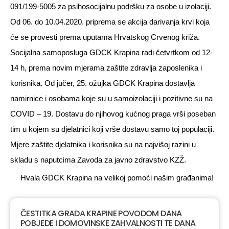
091/199-5005 za psihosocijalnu podršku za osobe u izolaciji.
Od 06. do 10.04.2020. priprema se akcija darivanja krvi koja
će se provesti prema uputama Hrvatskog Crvenog križa.
Socijalna samoposluga GDCK Krapina radi četvrtkom od 12-
14 h, prema novim mjerama zaštite zdravlja zaposlenika i
korisnika. Od jučer, 25. ožujka GDCK Krapina dostavlja
namirnice i osobama koje su u samoizolaciji i pozitivne su na
COVID – 19. Dostavu do njihovog kućnog praga vrši poseban
tim u kojem su djelatnici koji vrše dostavu samo toj populaciji.
Mjere zaštite djelatnika i korisnika su na najvišoj razini u
skladu s naputcima Zavoda za javno zdravstvo KZŽ.
Hvala GDCK Krapina na velikoj pomoći našim građanima!
ČESTITKA GRADA KRAPINE POVODOM DANA
POBJEDE I DOMOVINSKE ZAHVALNOSTI TE DANA