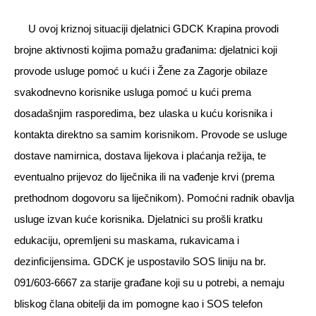
U ovoj kriznoj situaciji djelatnici GDCK Krapina provodi
brojne aktivnosti kojima pomažu građanima: djelatnici koji
provode usluge pomoć u kući i Žene za Zagorje obilaze
svakodnevno korisnike usluga pomoć u kući prema
dosadašnjim rasporedima, bez ulaska u kuću korisnika i
kontakta direktno sa samim korisnikom. Provode se usluge
dostave namirnica, dostava lijekova i plaćanja režija, te
eventualno prijevoz do liječnika ili na vađenje krvi (prema
prethodnom dogovoru sa liječnikom). Pomoćni radnik obavlja
usluge izvan kuće korisnika. Djelatnici su prošli kratku
edukaciju, opremljeni su maskama, rukavicama i
dezinficijensima. GDCK je uspostavilo SOS liniju na br.
091/603-6667 za starije građane koji su u potrebi, a nemaju
bliskog člana obitelji da im pomogne kao i SOS telefon