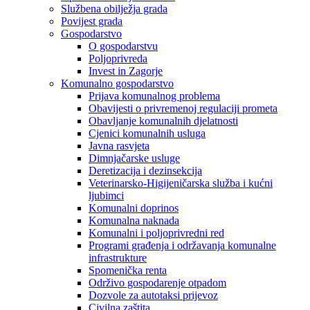
Službena obilježja grada
Povijest grada
Gospodarstvo
O gospodarstvu
Poljoprivreda
Invest in Zagorje
Komunalno gospodarstvo
Prijava komunalnog problema
Obavijesti o privremenoj regulaciji prometa
Obavljanje komunalnih djelatnosti
Cjenici komunalnih usluga
Javna rasvjeta
Dimnjačarske usluge
Deretizacija i dezinsekcija
Veterinarsko-Higijeničarska služba i kućni
ljubimci
Komunalni doprinos
Komunalna naknada
Komunalni i poljoprivredni red
Programi građenja i održavanja komunalne
infrastrukture
Spomenička renta
Održivo gospodarenje otpadom
Dozvole za autotaksi prijevoz
Civilna zaštita