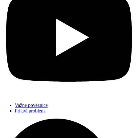
Važne poveznice
Prijavi problem