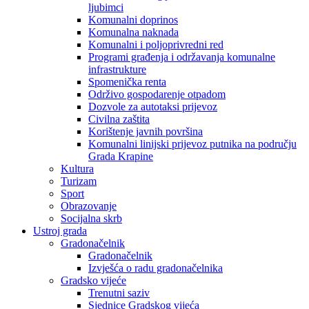
ljubimci
Komunalni doprinos
Komunalna naknada
Komunalni i poljoprivredni red
Programi građenja i održavanja komunalne
infrastrukture
Spomenička renta
Održivo gospodarenje otpadom
Dozvole za autotaksi prijevoz
Civilna zaštita
Korištenje javnih površina
Komunalni linijski prijevoz putnika na području
Grada Krapine
Kultura
Turizam
Sport
Obrazovanje
Socijalna skrb
Ustroj grada
Gradonačelnik
Gradonačelnik
Izvješća o radu gradonačelnika
Gradsko vijeće
Trenutni saziv
Sjednice Gradskog vijeća