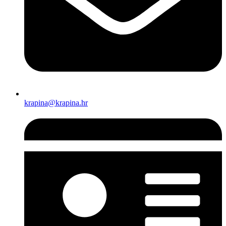
krapina@krapina.hr