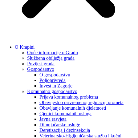
O Krapini
Opće informacije o Gradu
Službena obilježja grada
Povijest grada
Gospodarstvo
O gospodarstvu
Poljoprivreda
Invest in Zagorje
Komunalno gospodarstvo
Prijava komunalnog problema
Obavijesti o privremenoj regulaciji prometa
Obavljanje komunalnih djelatnosti
Cjenici komunalnih usluga
Javna rasvjeta
Dimnjačarske usluge
Deretizacija i dezinsekcija
Veterinarsko-Higijeničarska služba i kućni