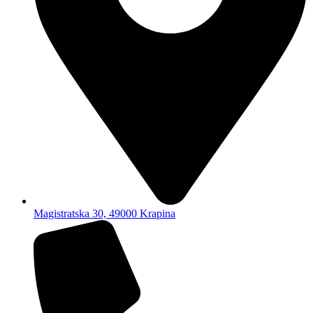
Magistratska 30, 49000 Krapina