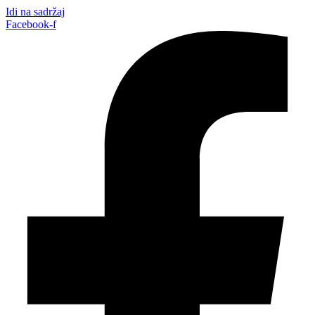
Idi na sadržaj
Facebook-f