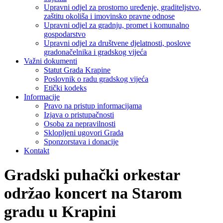
Upravni odjel za prostorno uređenje, graditeljstvo,
zaštitu okoliša i imovinsko pravne odnose
Upravni odjel za gradnju, promet i komunalno
gospodarstvo
Upravni odjel za društvene djelatnosti, poslove
gradonačelnika i gradskog vijeća
Važni dokumenti
Statut Grada Krapine
Poslovnik o radu gradskog vijeća
Etički kodeks
Informacije
Pravo na pristup informacijama
Izjava o pristupačnosti
Osoba za nepravilnosti
Sklopljeni ugovori Grada
Sponzorstava i donacije
Kontakt
Gradski puhački orkestar
održao koncert na Starom
gradu u Krapini