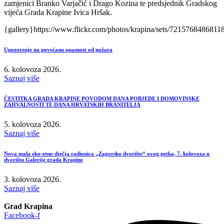
zamjenici Branko Varjačić i Drago Kozina te predsjednik Gradskog
vijeća Grada Krapine Ivica Hršak.
{gallery}https://www.flickr.com/photos/krapina/sets/72157684868118
Upozorenje na povećanu opasnost od požara
6. kolovoza 2026.
Saznaj više
ČESTITKA GRADA KRAPINE POVODOM DANA POBJEDE I DOMOVINSKE
ZAHVALNOSTI TE DANA HRVATSKIH BRANITELJA
5. kolovoza 2026.
Saznaj više
Nova mala eko-etno dječja radionica „Zagorsko dvorište“ ovog petka, 7. kolovoza u
dvorištu Galerije grada Krapine
3. kolovoza 2026.
Saznaj više
Grad Krapina
Facebook-f