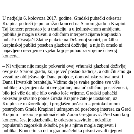
U nedjelju 6. kolovoza 2017. godine, Gradski puhački orkestar
Krapina po treći je put održao koncert na Starom gradu u Krapini.
Taj koncert prerastao je u tradiciju, a u jedinstvenom ambijentu
publika je mogla uživati u odličnim interpretacijama krapinskih
puhača. Osvajači Zlatne plakete na Državnoj smotri, pružili su
krapinskoj publici poseban glazbeni doživljaj, a nije ih omelo ni
najavljeno nevrijeme i vjetar koji je puhao za vrijeme čitavog
koncerta.
– Ni vrijeme nije moglo pokvariti ovaj vrhunski glazbeni doživljaj
ovdje na Starom gradu, koji je već postao tradicija, a odlučili smo ga
vezati uz obilježavanje Dana pobjede, domovinske zahvalnosti i
Dana Hrvatskih branitelja. Vidimo da je svake godine sve više
publike, a vjerujem da bi ove godine, unatoč odličnoj posjećenosti,
bilo još više da nije bilo ovako loše vrijeme. Gradski puhački
orkestar je stvarno ponos Grada Krapine zato je uostalom, uz
Krapinske mažoretkinje, i proglašen počasno – protokolarnom
postrojbom Grada Krapine i udrugom od posebnog interesa za Grad
Krapinu – rekao je gradonačelnik Zoran Gregurović. Pred sam kraj
koncerta šest je glazbenika iz orkestra zasviralo i nekoliko
popularnih zagorskih skladbi, pa je s njima mogla zapjevati i
publika. Koncertu su osim gradonačelnika prisustvovali njegovi