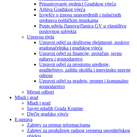
Prisustvovanje sjednici Gradskog vijeća
Arhiva Gradskog vijeća
Izvješće o iznosu raspoređenih i isplaćenih
sredstava političkim strankama
Popis udjela članova/članica GV u vlasništvu
poslovnog subjekta
Upravna tijela
Upravni odjel za društvene djelatnosti, poslove
gradonačelnika i gradskog vijeća
Upravni odjel za financije, proračun, javnu
nabavu i gospodarstvo
Upravni odjel za prostorno uređenje,
graditeljstvo, zaštitu okoliša i imovinsko pravne
odnose
Upravni odjel za gradnju, promet i komunalno
gospodarstvo
Mjesni odbori
Mladi i grad
Mladi i grad
Savjet mladih Grada Krapine
Dječje gradsko vijeće
E-uprava
Zahtjev za pristup informacijama
Zahtjev za produženje radnog vremena ugostiteljskog
objekta