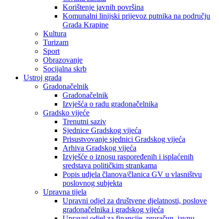
Korištenje javnih površina
Komunalni linijski prijevoz putnika na području
Grada Krapine
Kultura
Turizam
Sport
Obrazovanje
Socijalna skrb
Ustroj grada
Gradonačelnik
Gradonačelnik
Izvješća o radu gradonačelnika
Gradsko vijeće
Trenutni saziv
Sjednice Gradskog vijeća
Prisustvovanje sjednici Gradskog vijeća
Arhiva Gradskog vijeća
Izvješće o iznosu raspoređenih i isplaćenih
sredstava političkim strankama
Popis udjela članova/članica GV u vlasništvu
poslovnog subjekta
Upravna tijela
Upravni odjel za društvene djelatnosti, poslove
gradonačelnika i gradskog vijeća
Upravni odjel za financije, proračun, javnu