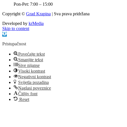
Pon-Pet: 7:00 – 15:00
Copyright ©
Grad Krapina
| Sva prava pridržana
Developed by
krMedia
Skip to content
Open toolbar
Pristupačnost
Povećajte tekst
Smanjite tekst
Sive nijanse
Visoki kontrast
Negativni kontrast
Svijetla pozadina
Naglasi poveznice
Čitljiv font
Reset