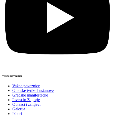
Važne poveznice
Važne poveznice
Gradske tvrtke i ustanove
Gradske manifestacije
Invest in Zagorje
Obrasci i zahtjevi
Galerija
Izbori