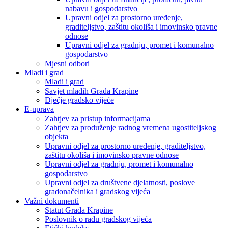
nabavu i gospodarstvo
Upravni odjel za prostorno uređenje,
graditeljstvo, zaštitu okoliša i imovinsko pravne
odnose
Upravni odjel za gradnju, promet i komunalno
gospodarstvo
Mjesni odbori
Mladi i grad
Mladi i grad
Savjet mladih Grada Krapine
Dječje gradsko vijeće
E-uprava
Zahtjev za pristup informacijama
Zahtjev za produženje radnog vremena ugostiteljskog
objekta
Upravni odjel za prostorno uređenje, graditeljstvo,
zaštitu okoliša i imovinsko pravne odnose
Upravni odjel za gradnju, promet i komunalno
gospodarstvo
Upravni odjel za društvene djelatnosti, poslove
gradonačelnika i gradskog vijeća
Važni dokumenti
Statut Grada Krapine
Poslovnik o radu gradskog vijeća