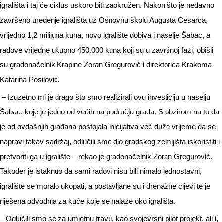
igrališta i taj će ciklus uskoro biti zaokružen. Nakon što je nedavno
završeno uređenje igrališta uz Osnovnu školu Augusta Cesarca,
vrijedno 1,2 milijuna kuna, novo igralište dobiva i naselje Šabac, a
radove vrijedne ukupno 450.000 kuna koji su u završnoj fazi, obišli
su gradonačelnik Krapine Zoran Gregurović i direktorica Krakoma
Katarina Posilović.
– Izuzetno mi je drago što smo realizirali ovu investiciju u naselju
Šabac, koje je jedno od većih na području grada. S obzirom na to da
je od ovdašnjih građana postojala inicijativa već duže vrijeme da se
napravi takav sadržaj, odlučili smo dio gradskog zemljišta iskoristiti i
pretvoriti ga u igralište – rekao je gradonačelnik Zoran Gregurović.
Također je istaknuo da sami radovi nisu bili nimalo jednostavni,
igralište se moralo ukopati, a postavljane su i drenažne cijevi te je
riješena odvodnja za kuće koje se nalaze oko igrališta.
– Odlučili smo se za umjetnu travu, kao svojevrsni pilot projekt, ali i,