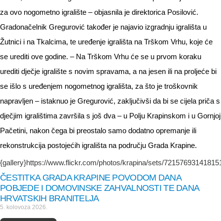
za ovo nogometno igralište – objasnila je direktorica Posilović.
Gradonačelnik Gregurović također je najavio izgradnju igrališta u
Žutnici i na Tkalcima, te uređenje igrališta na Trškom Vrhu, koje će
se urediti ove godine. – Na Trškom Vrhu će se u prvom koraku
urediti dječje igralište s novim spravama, a na jesen ili na proljeće bi
se išlo s uređenjem nogometnog igrališta, za što je troškovnik
napravljen – istaknuo je Gregurović, zaključivši da bi se cijela priča s
dječjim igralištima završila s još dva – u Polju Krapinskom i u Gornjoj
Pačetini, nakon čega bi preostalo samo dodatno opremanje ili
rekonstrukcija postojećih igrališta na području Grada Krapine.
{gallery}https://www.flickr.com/photos/krapina/sets/721576931418151
ČESTITKA GRADA KRAPINE POVODOM DANA
POBJEDE I DOMOVINSKE ZAHVALNOSTI TE DANA
HRVATSKIH BRANITELJA
5. kolovoza 2026.