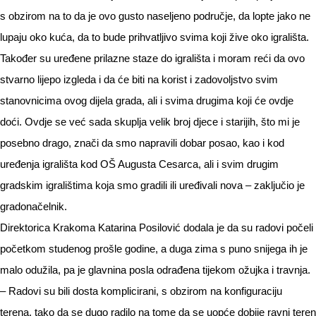
s obzirom na to da je ovo gusto naseljeno područje, da lopte jako ne
lupaju oko kuća, da to bude prihvatljivo svima koji žive oko igrališta.
Također su uređene prilazne staze do igrališta i moram reći da ovo
stvarno lijepo izgleda i da će biti na korist i zadovoljstvo svim
stanovnicima ovog dijela grada, ali i svima drugima koji će ovdje
doći. Ovdje se već sada skuplja velik broj djece i starijih, što mi je
posebno drago, znači da smo napravili dobar posao, kao i kod
uređenja igrališta kod OŠ Augusta Cesarca, ali i svim drugim
gradskim igralištima koja smo gradili ili uređivali nova – zaključio je
gradonačelnik.
Direktorica Krakoma Katarina Posilović dodala je da su radovi počeli
početkom studenog prošle godine, a duga zima s puno snijega ih je
malo odužila, pa je glavnina posla odrađena tijekom ožujka i travnja.
– Radovi su bili dosta komplicirani, s obzirom na konfiguraciju
terena, tako da se dugo radilo na tome da se uopće dobije ravni teren