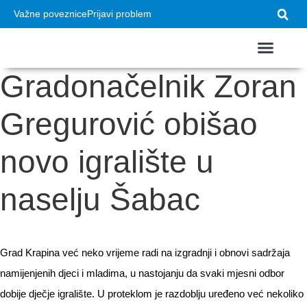
Važne poveznice
Prijavi problem
Gradonačelnik Zoran
USTROJ GRADA
VAŽNI DOKUMEN
Gregurović obišao
novo igralište u
naselju Šabac
Grad Krapina već neko vrijeme radi na izgradnji i obnovi sadržaja
namijenjenih djeci i mladima, u nastojanju da svaki mjesni odbor
dobije dječje igralište. U proteklom je razdoblju uređeno već nekoliko