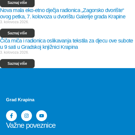
Saznaj više
Nova mala eko-etno dječja radionica „Zagorsko dvorište“
ovog petka, 7. kolovoza u dvorištu Galerije grada Krapine
3. kolovoza 2026.
Saznaj više
Čiča miča i radionica oslikavanja tekstila za djecu ove subote
u 9 sati u Gradskoj knjižnici Krapina
3. kolovoza 2026.
Saznaj više
Grad Krapina
Važne poveznice