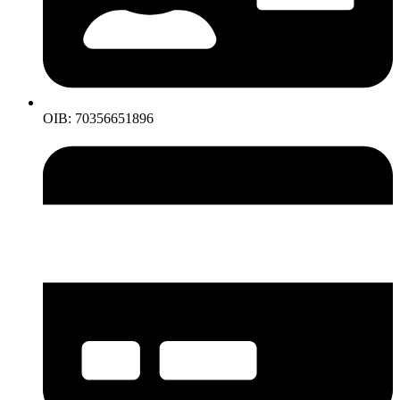
OIB: 70356651896