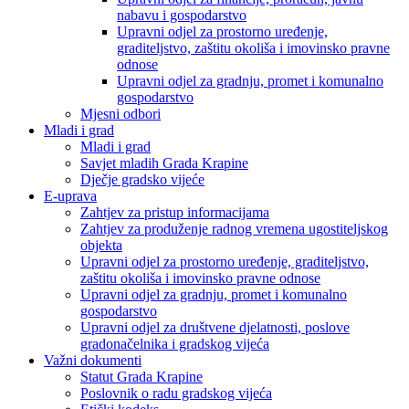
nabavu i gospodarstvo
Upravni odjel za prostorno uređenje,
graditeljstvo, zaštitu okoliša i imovinsko pravne
odnose
Upravni odjel za gradnju, promet i komunalno
gospodarstvo
Mjesni odbori
Mladi i grad
Mladi i grad
Savjet mladih Grada Krapine
Dječje gradsko vijeće
E-uprava
Zahtjev za pristup informacijama
Zahtjev za produženje radnog vremena ugostiteljskog
objekta
Upravni odjel za prostorno uređenje, graditeljstvo,
zaštitu okoliša i imovinsko pravne odnose
Upravni odjel za gradnju, promet i komunalno
gospodarstvo
Upravni odjel za društvene djelatnosti, poslove
gradonačelnika i gradskog vijeća
Važni dokumenti
Statut Grada Krapine
Poslovnik o radu gradskog vijeća