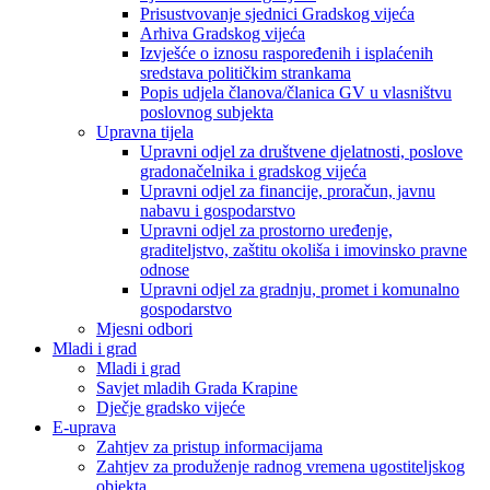
Prisustvovanje sjednici Gradskog vijeća
Arhiva Gradskog vijeća
Izvješće o iznosu raspoređenih i isplaćenih
sredstava političkim strankama
Popis udjela članova/članica GV u vlasništvu
poslovnog subjekta
Upravna tijela
Upravni odjel za društvene djelatnosti, poslove
gradonačelnika i gradskog vijeća
Upravni odjel za financije, proračun, javnu
nabavu i gospodarstvo
Upravni odjel za prostorno uređenje,
graditeljstvo, zaštitu okoliša i imovinsko pravne
odnose
Upravni odjel za gradnju, promet i komunalno
gospodarstvo
Mjesni odbori
Mladi i grad
Mladi i grad
Savjet mladih Grada Krapine
Dječje gradsko vijeće
E-uprava
Zahtjev za pristup informacijama
Zahtjev za produženje radnog vremena ugostiteljskog
objekta