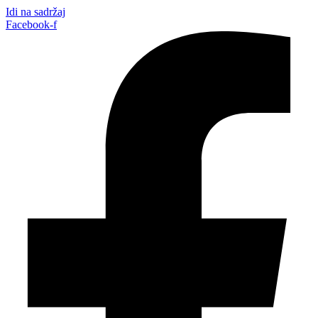
Idi na sadržaj
Facebook-f