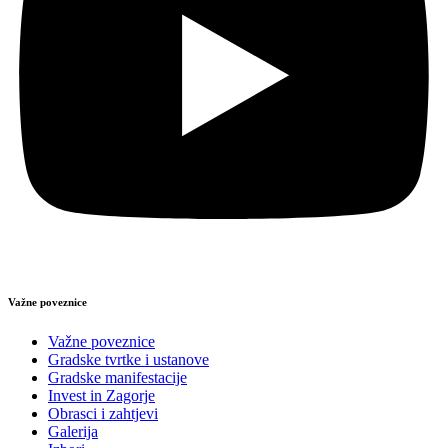
Važne poveznice
Važne poveznice
Gradske tvrtke i ustanove
Gradske manifestacije
Invest in Zagorje
Obrasci i zahtjevi
Galerija