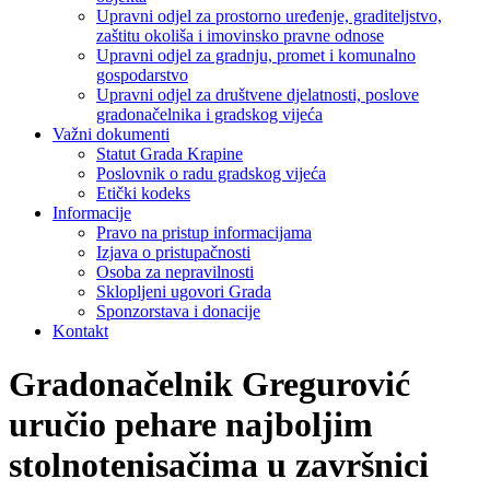
Upravni odjel za prostorno uređenje, graditeljstvo,
zaštitu okoliša i imovinsko pravne odnose
Upravni odjel za gradnju, promet i komunalno
gospodarstvo
Upravni odjel za društvene djelatnosti, poslove
gradonačelnika i gradskog vijeća
Važni dokumenti
Statut Grada Krapine
Poslovnik o radu gradskog vijeća
Etički kodeks
Informacije
Pravo na pristup informacijama
Izjava o pristupačnosti
Osoba za nepravilnosti
Sklopljeni ugovori Grada
Sponzorstava i donacije
Kontakt
Gradonačelnik Gregurović
uručio pehare najboljim
stolnotenisačima u završnici