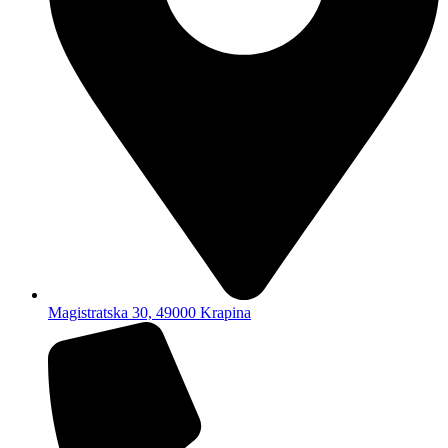
Magistratska 30, 49000 Krapina