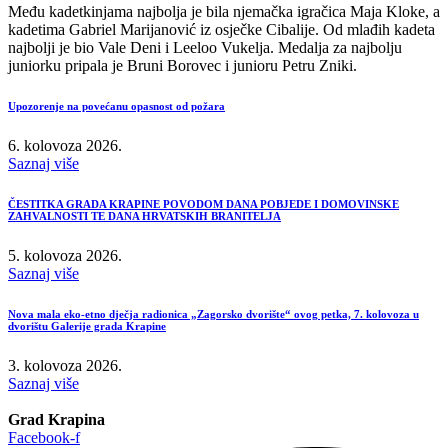
Među kadetkinjama najbolja je bila njemačka igračica Maja Kloke, a
kadetima Gabriel Marijanović iz osječke Cibalije. Od mlađih kadeta
najbolji je bio Vale Deni i Leeloo Vukelja. Medalja za najbolju
juniorku pripala je Bruni Borovec i junioru Petru Zniki.
Upozorenje na povećanu opasnost od požara
6. kolovoza 2026.
Saznaj više
ČESTITKA GRADA KRAPINE POVODOM DANA POBJEDE I DOMOVINSKE
ZAHVALNOSTI TE DANA HRVATSKIH BRANITELJA
5. kolovoza 2026.
Saznaj više
Nova mala eko-etno dječja radionica „Zagorsko dvorište“ ovog petka, 7. kolovoza u
dvorištu Galerije grada Krapine
3. kolovoza 2026.
Saznaj više
Grad Krapina
Facebook-f