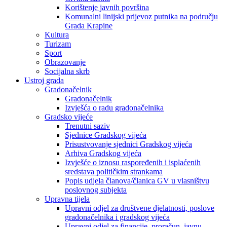
Korištenje javnih površina
Komunalni linijski prijevoz putnika na području
Grada Krapine
Kultura
Turizam
Sport
Obrazovanje
Socijalna skrb
Ustroj grada
Gradonačelnik
Gradonačelnik
Izvješća o radu gradonačelnika
Gradsko vijeće
Trenutni saziv
Sjednice Gradskog vijeća
Prisustvovanje sjednici Gradskog vijeća
Arhiva Gradskog vijeća
Izvješće o iznosu raspoređenih i isplaćenih
sredstava političkim strankama
Popis udjela članova/članica GV u vlasništvu
poslovnog subjekta
Upravna tijela
Upravni odjel za društvene djelatnosti, poslove
gradonačelnika i gradskog vijeća
Upravni odjel za financije, proračun, javnu