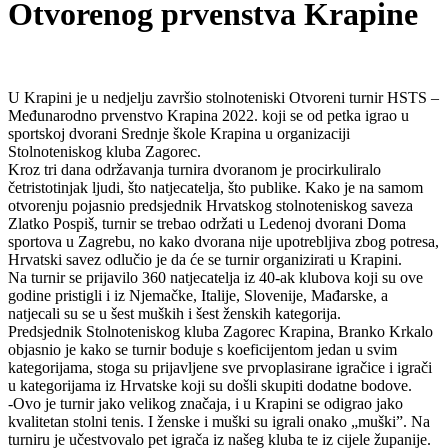
Otvorenog prvenstva Krapine
U Krapini je u nedjelju završio stolnoteniski Otvoreni turnir HSTS –
Međunarodno prvenstvo Krapina 2022. koji se od petka igrao u
sportskoj dvorani Srednje škole Krapina u organizaciji
Stolnoteniskog kluba Zagorec.
Kroz tri dana održavanja turnira dvoranom je procirkuliralo
četristotinjak ljudi, što natjecatelja, što publike. Kako je na samom
otvorenju pojasnio predsjednik Hrvatskog stolnoteniskog saveza
Zlatko Pospiš, turnir se trebao održati u Ledenoj dvorani Doma
sportova u Zagrebu, no kako dvorana nije upotrebljiva zbog potresa,
Hrvatski savez odlučio je da će se turnir organizirati u Krapini.
Na turnir se prijavilo 360 natjecatelja iz 40-ak klubova koji su ove
godine pristigli i iz Njemačke, Italije, Slovenije, Mađarske, a
natjecali su se u šest muških i šest ženskih kategorija.
Predsjednik Stolnoteniskog kluba Zagorec Krapina, Branko Krkalo
objasnio je kako se turnir boduje s koeficijentom jedan u svim
kategorijama, stoga su prijavljene sve prvoplasirane igračice i igrači
u kategorijama iz Hrvatske koji su došli skupiti dodatne bodove.
-Ovo je turnir jako velikog značaja, i u Krapini se odigrao jako
kvalitetan stolni tenis. I ženske i muški su igrali onako „muški”. Na
turniru je učestvovalo pet igrača iz našeg kluba te iz cijele županije.