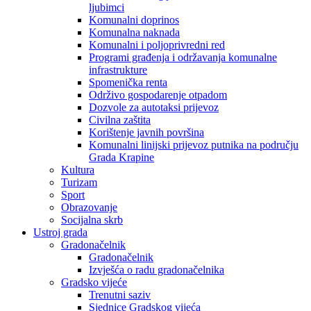
ljubimci
Komunalni doprinos
Komunalna naknada
Komunalni i poljoprivredni red
Programi građenja i održavanja komunalne
infrastrukture
Spomenička renta
Održivo gospodarenje otpadom
Dozvole za autotaksi prijevoz
Civilna zaštita
Korištenje javnih površina
Komunalni linijski prijevoz putnika na području
Grada Krapine
Kultura
Turizam
Sport
Obrazovanje
Socijalna skrb
Ustroj grada
Gradonačelnik
Gradonačelnik
Izvješća o radu gradonačelnika
Gradsko vijeće
Trenutni saziv
Sjednice Gradskog vijeća