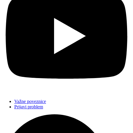
Važne poveznice
Prijavi problem