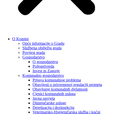
O Krapini
Opće informacije o Gradu
Službena obilježja grada
Povijest grada
Gospodarstvo
O gospodarstvu
Poljoprivreda
Invest in Zagorje
Komunalno gospodarstvo
Prijava komunalnog problema
Obavijesti o privremenoj regulaciji prometa
Obavljanje komunalnih djelatnosti
Cjenici komunalnih usluga
Javna rasvjeta
Dimnjačarske usluge
Deretizacija i dezinsekcija
Veterinarsko-Higijeničarska služba i kućni