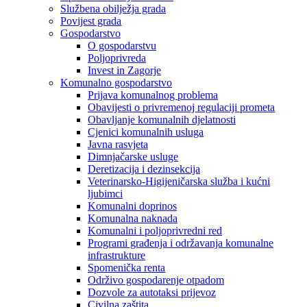
Službena obilježja grada
Povijest grada
Gospodarstvo
O gospodarstvu
Poljoprivreda
Invest in Zagorje
Komunalno gospodarstvo
Prijava komunalnog problema
Obavijesti o privremenoj regulaciji prometa
Obavljanje komunalnih djelatnosti
Cjenici komunalnih usluga
Javna rasvjeta
Dimnjačarske usluge
Deretizacija i dezinsekcija
Veterinarsko-Higijeničarska služba i kućni
ljubimci
Komunalni doprinos
Komunalna naknada
Komunalni i poljoprivredni red
Programi građenja i održavanja komunalne
infrastrukture
Spomenička renta
Održivo gospodarenje otpadom
Dozvole za autotaksi prijevoz
Civilna zaštita