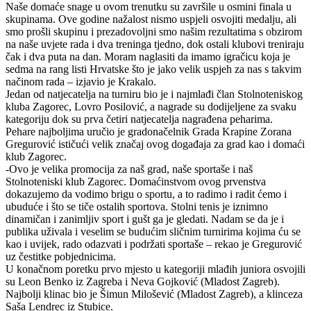
Naše domaće snage u ovom trenutku su završile u osmini finala u
skupinama. Ove godine nažalost nismo uspjeli osvojiti medalju, ali
smo prošli skupinu i prezadovoljni smo našim rezultatima s obzirom
na naše uvjete rada i dva treninga tjedno, dok ostali klubovi treniraju
čak i dva puta na dan. Moram naglasiti da imamo igračicu koja je
sedma na rang listi Hrvatske što je jako velik uspjeh za nas s takvim
načinom rada – izjavio je Krakalo.
Jedan od natjecatelja na turniru bio je i najmlađi član Stolnoteniskog
kluba Zagorec, Lovro Posilović, a nagrade su dodijeljene za svaku
kategoriju dok su prva četiri natjecatelja nagrađena peharima.
Pehare najboljima uručio je gradonačelnik Grada Krapine Zorana
Gregurović ističući velik značaj ovog događaja za grad kao i domaći
klub Zagorec.
-Ovo je velika promocija za naš grad, naše sportaše i naš
Stolnoteniski klub Zagorec. Domaćinstvom ovog prvenstva
dokazujemo da vodimo brigu o sportu, a to radimo i radit ćemo i
ubuduće i što se tiče ostalih sportova. Stolni tenis je iznimno
dinamičan i zanimljiv sport i gušt ga je gledati. Nadam se da je i
publika uživala i veselim se budućim sličnim turnirima kojima ću se
kao i uvijek, rado odazvati i podržati sportaše – rekao je Gregurović
uz čestitke pobjednicima.
U konačnom poretku prvo mjesto u kategoriji mlađih juniora osvojili
su Leon Benko iz Zagreba i Neva Gojković (Mladost Zagreb).
Najbolji klinac bio je Šimun Milošević (Mladost Zagreb), a klinceza
Saša Lendrec iz Stubice.