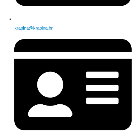
krapina@krapina.hr