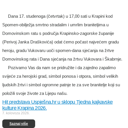
Dana 17. studenoga (četvrtak) u 17,00 sati u Krapini kod
Spomen-obilježja smrtno stradalim i umrlim braniteljima u
Domovinskom ratu s područja Krapinsko-zagorske županije
(Perivoj Janka Draškovića) odat ćemo počast najvećem gradu
heroju, gradu Vukovaru uoči spomen-dana sjećanja na žrtve
Domovinskog rata i Dana sjećanja na žrtvu Vukovara i Škabrnje.
Pozivamo Vas da nam se pridružite i da zajedno zapalimo
svijeće za herojski grad, simbol ponosa i otpora, simbol velikih
ljudskih žrtvi i simbol ogromne patnje te za sve branitelje koji su
položili svoje živote za Lijepu našu.
Hit predstava Uspješna.hr u sklopu Tjedna kajkavske
kulture Krapina 2026.
7. kolovoza 2026.
Saznaj više