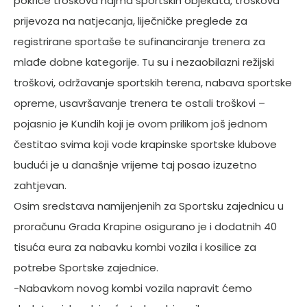
pokriće troškova najma sportskih objekata, troškova
prijevoza na natjecanja, liječničke preglede za
registrirane sportaše te sufinanciranje trenera za
mlađe dobne kategorije. Tu su i nezaobilazni režijski
troškovi, održavanje sportskih terena, nabava sportske
opreme, usavršavanje trenera te ostali troškovi –
pojasnio je Kundih koji je ovom prilikom još jednom
čestitao svima koji vode krapinske sportske klubove
budući je u današnje vrijeme taj posao izuzetno
zahtjevan.
Osim sredstava namijenjenih za Sportsku zajednicu u
proračunu Grada Krapine osigurano je i dodatnih 40
tisuća eura za nabavku kombi vozila i kosilice za
potrebe Sportske zajednice.
-Nabavkom novog kombi vozila napravit ćemo