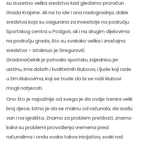
su izuzetno velika sredstva kad gledamo proračun
Grada Krapine. Ali na to ide i ona nadogradnja, dakle
sredstva koja su osigurana za investicije na području
Sportskog centra u Podgori, ali i na drugim dijelovima
na području grada, što su svakako velika i značajna
sredstva – istaknuo je Gregurović.
Gradonačelnik je pohvalio sportsku zajednicu jer
uistinu, ima dobrih i kvalitetnih klubova, i ljude koji rade
u tim klubovima, koji se trude da bi se naši klubovi
mogli natjecati.
Ono što je najvažnije od svega je da ovdje trenira velik
broj djece, bitno je da se maknu od računala, da izađu
van i na igrališta. Znamo za problem pretilosti, znamo
kakvi su problemi provođenja vremena pred
računalima i onda svaka takva inicijativa, svaki rad