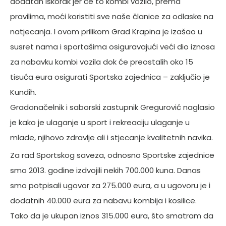
dodatan iskorak jer će to kombi vozilo, prema
pravilima, moći koristiti sve naše članice za odlaske na
natjecanja. I ovom prilikom Grad Krapina je izašao u
susret nama i sportašima osiguravajući veći dio iznosa
za nabavku kombi vozila dok će preostalih oko 15
tisuća eura osigurati Sportska zajednica – zaključio je
Kundih.
Gradonačelnik i saborski zastupnik Gregurović naglasio
je kako je ulaganje u sport i rekreaciju ulaganje u
mlade, njihovo zdravlje ali i stjecanje kvalitetnih navika.
Za rad Sportskog saveza, odnosno Sportske zajednice
smo 2013. godine izdvojili nekih 700.000 kuna. Danas
smo potpisali ugovor za 275.000 eura, a u ugovoru je i
dodatnih 40.000 eura za nabavu kombija i kosilice.
Tako da je ukupan iznos 315.000 eura, što smatram da