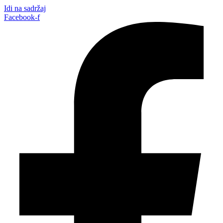
Idi na sadržaj
Facebook-f