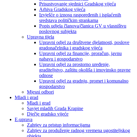
Prisustvovanje sjednici Gradskog vijeća
Arhiva Gradskog vijeća
Izvješće o iznosu raspoređenih i isplaćenih
sredstava političkim strankama
Popis udjela članova/članica GV u vlasništvu
poslovnog subjekta
Upravna tijela
Upravni odjel za društvene djelatnosti, poslove
gradonačelnika i gradskog vijeća
Upravni odjel za financije, proračun, javnu
nabavu i gospodarstvo
Upravni odjel za prostorno uređenje,
graditeljstvo, zaštitu okoliša i imovinsko pravne
odnose
Upravni odjel za gradnju, promet i komunalno
gospodarstvo
Mjesni odbori
Mladi i grad
Mladi i grad
Savjet mladih Grada Krapine
Dječje gradsko vijeće
E-uprava
Zahtjev za pristup informacijama
Zahtjev za produženje radnog vremena ugostiteljskog
objekta