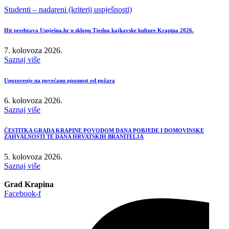
Studenti – nadareni (kriterij uspješnosti)
Hit predstava Uspješna.hr u sklopu Tjedna kajkavske kulture Krapina 2026.
7. kolovoza 2026.
Saznaj više
Upozorenje na povećanu opasnost od požara
6. kolovoza 2026.
Saznaj više
ČESTITKA GRADA KRAPINE POVODOM DANA POBJEDE I DOMOVINSKE
ZAHVALNOSTI TE DANA HRVATSKIH BRANITELJA
5. kolovoza 2026.
Saznaj više
Grad Krapina
Facebook-f