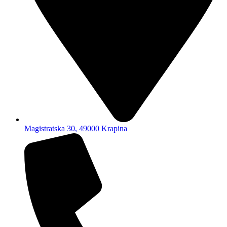
Magistratska 30, 49000 Krapina