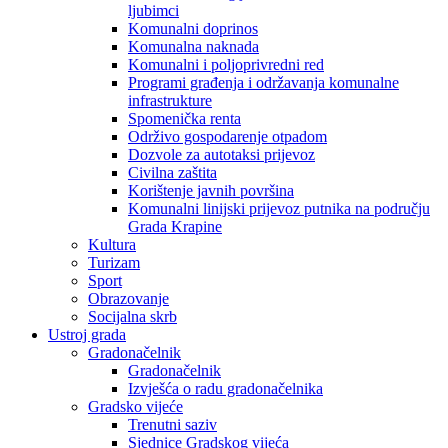
ljubimci
Komunalni doprinos
Komunalna naknada
Komunalni i poljoprivredni red
Programi građenja i održavanja komunalne
infrastrukture
Spomenička renta
Održivo gospodarenje otpadom
Dozvole za autotaksi prijevoz
Civilna zaštita
Korištenje javnih površina
Komunalni linijski prijevoz putnika na području
Grada Krapine
Kultura
Turizam
Sport
Obrazovanje
Socijalna skrb
Ustroj grada
Gradonačelnik
Gradonačelnik
Izvješća o radu gradonačelnika
Gradsko vijeće
Trenutni saziv
Sjednice Gradskog vijeća