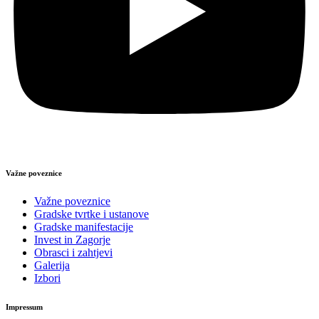
Važne poveznice
Važne poveznice
Gradske tvrtke i ustanove
Gradske manifestacije
Invest in Zagorje
Obrasci i zahtjevi
Galerija
Izbori
Impressum