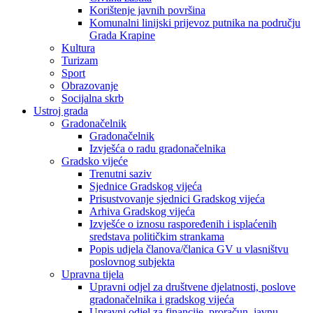
Korištenje javnih površina
Komunalni linijski prijevoz putnika na području
Grada Krapine
Kultura
Turizam
Sport
Obrazovanje
Socijalna skrb
Ustroj grada
Gradonačelnik
Gradonačelnik
Izvješća o radu gradonačelnika
Gradsko vijeće
Trenutni saziv
Sjednice Gradskog vijeća
Prisustvovanje sjednici Gradskog vijeća
Arhiva Gradskog vijeća
Izvješće o iznosu raspoređenih i isplaćenih
sredstava političkim strankama
Popis udjela članova/članica GV u vlasništvu
poslovnog subjekta
Upravna tijela
Upravni odjel za društvene djelatnosti, poslove
gradonačelnika i gradskog vijeća
Upravni odjel za financije, proračun, javnu