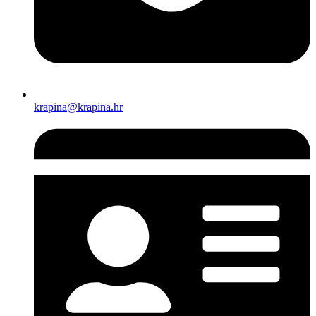
krapina@krapina.hr