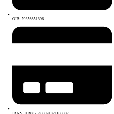
OIB: 70356651896
IBAN: HR0823400091821100007