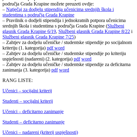
područja Grada Krapine možete preuzeti ovdje:
–
Natječaj za dodjelu stipendija učenicima srednjih škola i
studentima s područja Grada Krapine
– Pravilnik o dodjeli stipendija i jednokratnih potpora učenicima
srednjih škola i studentima s područja Grada Krapine (
Službeni
glasnik Grada Krapine 6/19
,
Službeni glasnik Grada Krapine 8/22
i
Službeni glasnik Grada Krapine 7/25
)
– Zahtjev za dodjelu učeničke / studentske stipendije po socijalnom
kriteriju (1. kategorija)
pdf
word
– Zahtjev za dodjelu učeničke / studentske stipendije po kriteriju
uspješnosti (nadareni) (2. kategorija)
pdf
word
– Zahtjev za dodjelu učeničke / studentske stipendije za deficitarna
zanimanja (3. kategorija)
pdf
word
RANG LISTE:
Učenici – socijalni kriterij
Studenti – socijalni kriterij
Učenici – deficitarno zanimanje
Studenti – deficitarno zanimanje
Učenici – nadareni (kriterij uspješnosti)