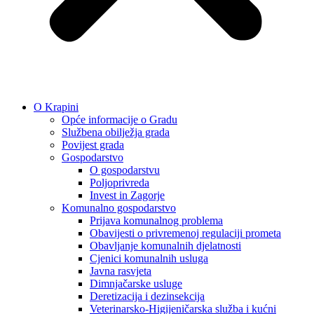
O Krapini
Opće informacije o Gradu
Službena obilježja grada
Povijest grada
Gospodarstvo
O gospodarstvu
Poljoprivreda
Invest in Zagorje
Komunalno gospodarstvo
Prijava komunalnog problema
Obavijesti o privremenoj regulaciji prometa
Obavljanje komunalnih djelatnosti
Cjenici komunalnih usluga
Javna rasvjeta
Dimnjačarske usluge
Deretizacija i dezinsekcija
Veterinarsko-Higijeničarska služba i kućni