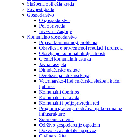
Službena obilježja grada
Povijest grada
Gospodarstvo
O gospodarstvu
Poljoprivreda
Invest in Zagorje
Komunalno gospodarstvo
Prijava komunalnog problema
Obavijesti o privremenoj regulaciji prometa
Obavljanje komunalnih djelatnosti
Cjenici komunalnih usluga
Javna rasvjeta
Dimnjačarske usluge
Deretizacija i dezinsekcija
Veterinarsko-Higijeničarska služba i kućni
ljubimci
Komunalni doprinos
Komunalna naknada
Komunalni i poljoprivredni red
Programi građenja i održavanja komunalne
infrastrukture
Spomenička renta
Održivo gospodarenje otpadom
Dozvole za autotaksi prijevoz
Civilna zaštita