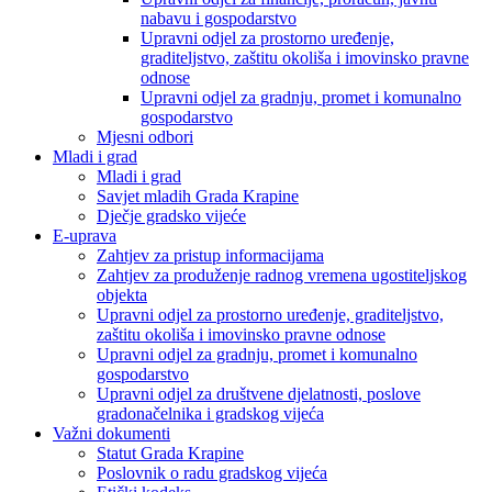
nabavu i gospodarstvo
Upravni odjel za prostorno uređenje,
graditeljstvo, zaštitu okoliša i imovinsko pravne
odnose
Upravni odjel za gradnju, promet i komunalno
gospodarstvo
Mjesni odbori
Mladi i grad
Mladi i grad
Savjet mladih Grada Krapine
Dječje gradsko vijeće
E-uprava
Zahtjev za pristup informacijama
Zahtjev za produženje radnog vremena ugostiteljskog
objekta
Upravni odjel za prostorno uređenje, graditeljstvo,
zaštitu okoliša i imovinsko pravne odnose
Upravni odjel za gradnju, promet i komunalno
gospodarstvo
Upravni odjel za društvene djelatnosti, poslove
gradonačelnika i gradskog vijeća
Važni dokumenti
Statut Grada Krapine
Poslovnik o radu gradskog vijeća