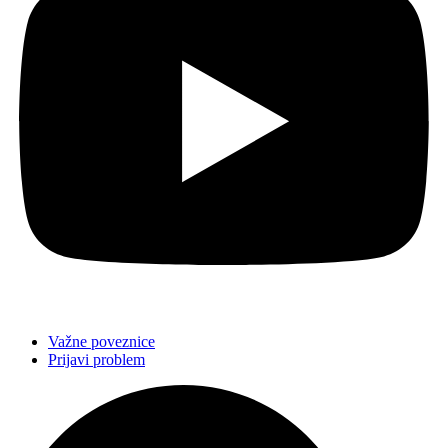
Važne poveznice
Prijavi problem