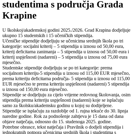
studentima s područja Grada
Krapine
U školskoj/akademskoj godini 2025./2026. Grad Krapina dodjeljuje
ukupno 15 studentskih i 15 učeničkih stipendija.
Učeničke stipendije dodjeljuju se učenicima srednjih škola po tri
kategorije: socijalni kriterij – 5 stipendija u iznosu od 50,00 eura,
kriterij deficitarna zanimanja – 5 stipendija u iznosu od 50,00 eura i
kriterij uspješnosti (nadareni) – 5 stipendija u iznosu od 75,00 eura
mjesečno.
Studentske stipendije dodjeljuju se po tri kategorije: prema
socijalnom kriteriju-5 stipendija u iznosu od 115,00 EUR mjesečno,
prema kriteriju deficitarna područja- 5 stipendija u iznosu od 115,00
EUR mjesečno te prema kriteriju uspješnosti (nadareni) 5 stipendija
u iznosu od 150,00 eura mjesečno.
Stipendije se dodjeljuju za cijelo vrijeme redovnog školovanja, osim
stipendija prema kriteriju uspješnosti (nadareni) koje se isplaćuju
samo za školsku/akademsku godinu u kojoj su dodijeljene.
Stipendije se isplaćuju za razdoblje od 1. rujna tekuće do 30. lipnja
naredne godine. Rok za podnošenje zahtjeva je 15 dana od dana
objave natječaja, odnosno do 15. studenoga 2025. godine.
Potrebne obrasce, tekst natječaja i Pravilnik o dodjeli stipendija i
jednokratnih potpora učenicima srednjih škola i studentima s