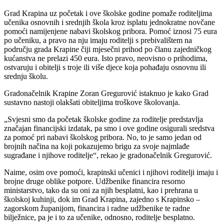
Grad Krapina uz početak i ove školske godine pomaže roditeljima
učenika osnovnih i srednjih škola kroz isplatu jednokratne novčane
pomoći namijenjene nabavi školskog pribora. Pomoć iznosi 75 eura
po učeniku, a pravo na nju imaju roditelji s prebivalištem na
području grada Krapine čiji mjesečni prihod po članu zajedničkog
kućanstva ne prelazi 450 eura. Isto pravo, neovisno o prihodima,
ostvaruju i obitelji s troje ili više djece koja pohađaju osnovnu ili
srednju školu.
Gradonačelnik Krapine Zoran Gregurović istaknuo je kako Grad
sustavno nastoji olakšati obiteljima troškove školovanja.
„Svjesni smo da početak školske godine za roditelje predstavlja
značajan financijski izdatak, pa smo i ove godine osigurali sredstva
za pomoć pri nabavi školskog pribora. No, to je samo jedan od
brojnih načina na koji pokazujemo brigu za svoje najmlađe
sugrađane i njihove roditelje“, rekao je gradonačelnik Gregurović.
Naime, osim ove pomoći, krapinski učenici i njihovi roditelji imaju i
brojne druge oblike potpore. Udžbenike financira resorno
ministarstvo, tako da su oni za njih besplatni, kao i prehrana u
školskoj kuhinji, dok im Grad Krapina, zajedno s Krapinsko –
zagorskom županijom, financira i radne udžbenike te radne
bilježnice, pa je i to za učenike, odnosno, roditelje besplatno.