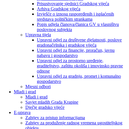
Prisustvovanje sjednici Gradskog vijeća
Arhiva Gradskog vijeća
Izvješće o iznosu raspoređenih i isplaćenih
sredstava političkim strankama
Popis udjela članova/članica GV u vlasništvu
poslovnog subjekta
Upravna tijela
Upravni odjel za društvene djelatnosti, poslove
gradonačelnika i gradskog vijeća
Upravni odjel za financije, proračun, javnu
nabavu i gospodarstvo
Upravni odjel za prostorno uređenje,
graditeljstvo, zaštitu okoliša i imovinsko pravne
odnose
Upravni odjel za gradnju, promet i komunalno
gospodarstvo
Mjesni odbori
Mladi i grad
Mladi i grad
Savjet mladih Grada Krapine
Dječje gradsko vijeće
E-uprava
Zahtjev za pristup informacijama
Zahtjev za produženje radnog vremena ugostiteljskog
objekta