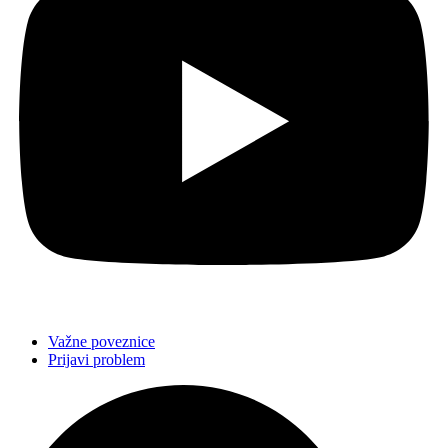
Važne poveznice
Prijavi problem