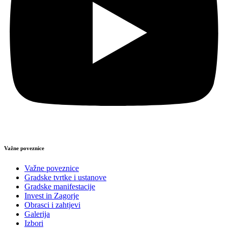
Važne poveznice
Važne poveznice
Gradske tvrtke i ustanove
Gradske manifestacije
Invest in Zagorje
Obrasci i zahtjevi
Galerija
Izbori