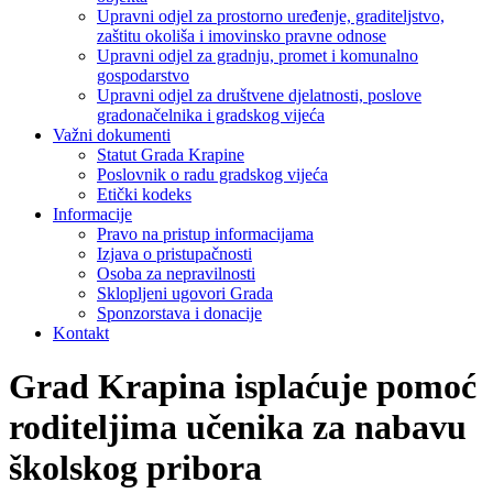
Upravni odjel za prostorno uređenje, graditeljstvo,
zaštitu okoliša i imovinsko pravne odnose
Upravni odjel za gradnju, promet i komunalno
gospodarstvo
Upravni odjel za društvene djelatnosti, poslove
gradonačelnika i gradskog vijeća
Važni dokumenti
Statut Grada Krapine
Poslovnik o radu gradskog vijeća
Etički kodeks
Informacije
Pravo na pristup informacijama
Izjava o pristupačnosti
Osoba za nepravilnosti
Sklopljeni ugovori Grada
Sponzorstava i donacije
Kontakt
Grad Krapina isplaćuje pomoć
roditeljima učenika za nabavu
školskog pribora