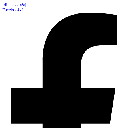
Idi na sadržaj
Facebook-f