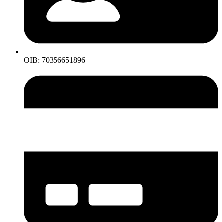
OIB: 70356651896