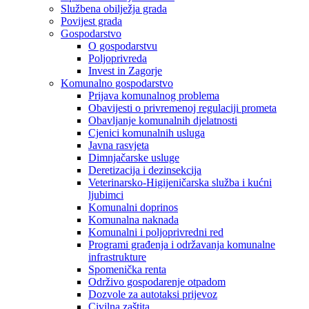
Službena obilježja grada
Povijest grada
Gospodarstvo
O gospodarstvu
Poljoprivreda
Invest in Zagorje
Komunalno gospodarstvo
Prijava komunalnog problema
Obavijesti o privremenoj regulaciji prometa
Obavljanje komunalnih djelatnosti
Cjenici komunalnih usluga
Javna rasvjeta
Dimnjačarske usluge
Deretizacija i dezinsekcija
Veterinarsko-Higijeničarska služba i kućni
ljubimci
Komunalni doprinos
Komunalna naknada
Komunalni i poljoprivredni red
Programi građenja i održavanja komunalne
infrastrukture
Spomenička renta
Održivo gospodarenje otpadom
Dozvole za autotaksi prijevoz
Civilna zaštita