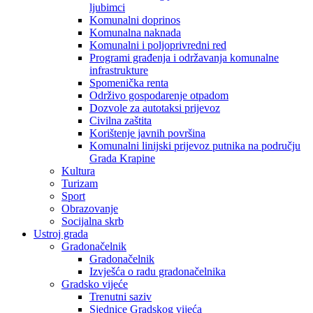
ljubimci
Komunalni doprinos
Komunalna naknada
Komunalni i poljoprivredni red
Programi građenja i održavanja komunalne
infrastrukture
Spomenička renta
Održivo gospodarenje otpadom
Dozvole za autotaksi prijevoz
Civilna zaštita
Korištenje javnih površina
Komunalni linijski prijevoz putnika na području
Grada Krapine
Kultura
Turizam
Sport
Obrazovanje
Socijalna skrb
Ustroj grada
Gradonačelnik
Gradonačelnik
Izvješća o radu gradonačelnika
Gradsko vijeće
Trenutni saziv
Sjednice Gradskog vijeća