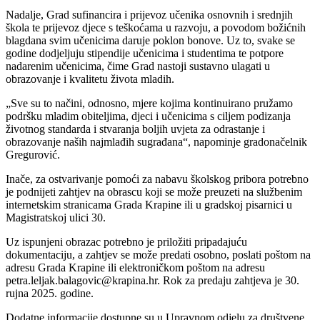
Nadalje, Grad sufinancira i prijevoz učenika osnovnih i srednjih
škola te prijevoz djece s teškoćama u razvoju, a povodom božićnih
blagdana svim učenicima daruje poklon bonove. Uz to, svake se
godine dodjeljuju stipendije učenicima i studentima te potpore
nadarenim učenicima, čime Grad nastoji sustavno ulagati u
obrazovanje i kvalitetu života mladih.
„Sve su to načini, odnosno, mjere kojima kontinuirano pružamo
podršku mladim obiteljima, djeci i učenicima s ciljem podizanja
životnog standarda i stvaranja boljih uvjeta za odrastanje i
obrazovanje naših najmlađih sugrađana“, napominje gradonačelnik
Gregurović.
Inače, za ostvarivanje pomoći za nabavu školskog pribora potrebno
je podnijeti zahtjev na obrascu koji se može preuzeti na službenim
internetskim stranicama Grada Krapine ili u gradskoj pisarnici u
Magistratskoj ulici 30.
Uz ispunjeni obrazac potrebno je priložiti pripadajuću
dokumentaciju, a zahtjev se može predati osobno, poslati poštom na
adresu Grada Krapine ili elektroničkom poštom na adresu
petra.leljak.balagovic@krapina.hr. Rok za predaju zahtjeva je 30.
rujna 2025. godine.
Dodatne informacije dostupne su u Upravnom odjelu za društvene