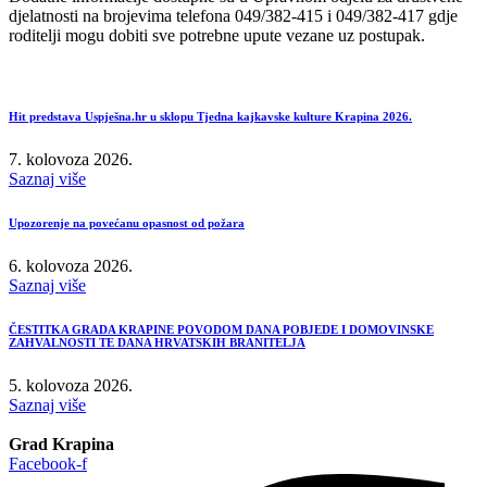
djelatnosti na brojevima telefona 049/382-415 i 049/382-417 gdje
roditelji mogu dobiti sve potrebne upute vezane uz postupak.
Hit predstava Uspješna.hr u sklopu Tjedna kajkavske kulture Krapina 2026.
7. kolovoza 2026.
Saznaj više
Upozorenje na povećanu opasnost od požara
6. kolovoza 2026.
Saznaj više
ČESTITKA GRADA KRAPINE POVODOM DANA POBJEDE I DOMOVINSKE
ZAHVALNOSTI TE DANA HRVATSKIH BRANITELJA
5. kolovoza 2026.
Saznaj više
Grad Krapina
Facebook-f