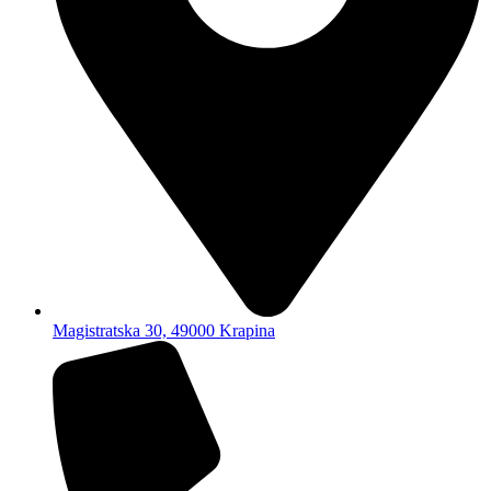
Magistratska 30, 49000 Krapina