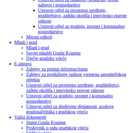
nabavu i gospodarstvo
Upravni odjel za prostorno uređenje,
graditeljstvo, zaštitu okoliša i imovinsko pravne
odnose
Upravni odjel za gradnju, promet i komunalno
gospodarstvo
Mjesni odbori
Mladi i grad
Mladi i grad
Savjet mladih Grada Krapine
Dječje gradsko vijeće
E-uprava
Zahtjev za pristup informacijama
Zahtjev za produženje radnog vremena ugostiteljskog
objekta
Upravni odjel za prostorno uređenje, graditeljstvo,
zaštitu okoliša i imovinsko pravne odnose
Upravni odjel za gradnju, promet i komunalno
gospodarstvo
Upravni odjel za društvene djelatnosti, poslove
gradonačelnika i gradskog vijeća
Važni dokumenti
Statut Grada Krapine
Poslovnik o radu gradskog vijeća