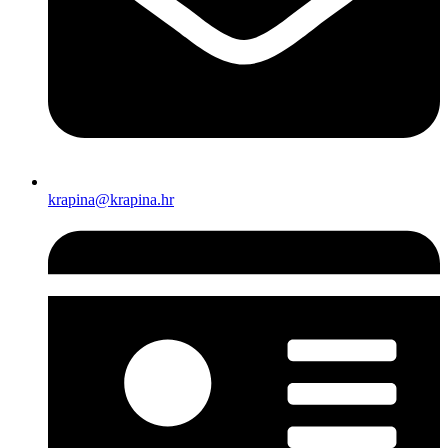
krapina@krapina.hr