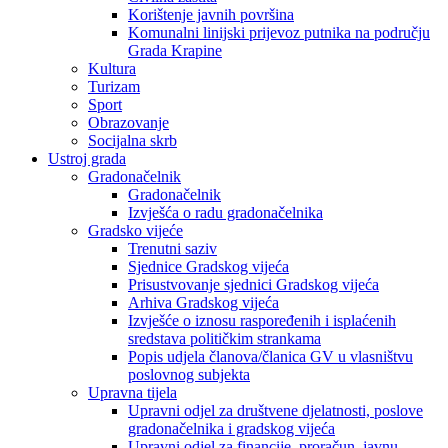
Korištenje javnih površina
Komunalni linijski prijevoz putnika na području
Grada Krapine
Kultura
Turizam
Sport
Obrazovanje
Socijalna skrb
Ustroj grada
Gradonačelnik
Gradonačelnik
Izvješća o radu gradonačelnika
Gradsko vijeće
Trenutni saziv
Sjednice Gradskog vijeća
Prisustvovanje sjednici Gradskog vijeća
Arhiva Gradskog vijeća
Izvješće o iznosu raspoređenih i isplaćenih
sredstava političkim strankama
Popis udjela članova/članica GV u vlasništvu
poslovnog subjekta
Upravna tijela
Upravni odjel za društvene djelatnosti, poslove
gradonačelnika i gradskog vijeća
Upravni odjel za financije, proračun, javnu