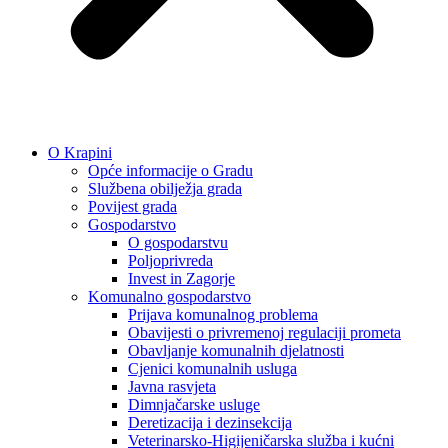
O Krapini
Opće informacije o Gradu
Službena obilježja grada
Povijest grada
Gospodarstvo
O gospodarstvu
Poljoprivreda
Invest in Zagorje
Komunalno gospodarstvo
Prijava komunalnog problema
Obavijesti o privremenoj regulaciji prometa
Obavljanje komunalnih djelatnosti
Cjenici komunalnih usluga
Javna rasvjeta
Dimnjačarske usluge
Deretizacija i dezinsekcija
Veterinarsko-Higijeničarska služba i kućni