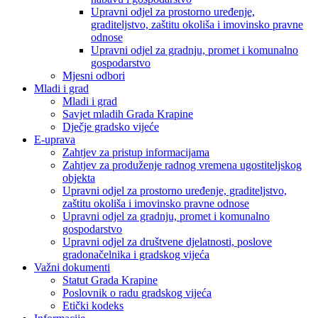
Upravni odjel za prostorno uređenje,
graditeljstvo, zaštitu okoliša i imovinsko pravne
odnose
Upravni odjel za gradnju, promet i komunalno
gospodarstvo
Mjesni odbori
Mladi i grad
Mladi i grad
Savjet mladih Grada Krapine
Dječje gradsko vijeće
E-uprava
Zahtjev za pristup informacijama
Zahtjev za produženje radnog vremena ugostiteljskog
objekta
Upravni odjel za prostorno uređenje, graditeljstvo,
zaštitu okoliša i imovinsko pravne odnose
Upravni odjel za gradnju, promet i komunalno
gospodarstvo
Upravni odjel za društvene djelatnosti, poslove
gradonačelnika i gradskog vijeća
Važni dokumenti
Statut Grada Krapine
Poslovnik o radu gradskog vijeća
Etički kodeks