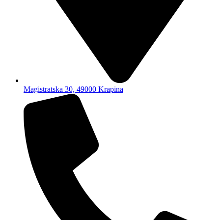
Magistratska 30, 49000 Krapina