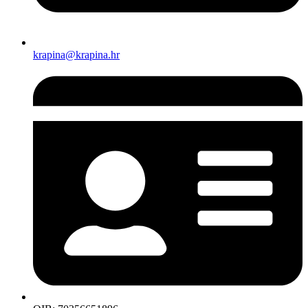
krapina@krapina.hr