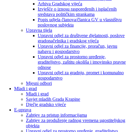
Arhiva Gradskog vijeća
Izvješće o iznosu raspoređenih i isplaćenih
sredstava političkim strankama
Popis udjela članova/članica GV u vlasništvu
poslovnog subjekta
Upravna tijela
Upravni odjel za društvene djelatnosti, poslove
gradonačelnika i gradskog vijeća
Upravni odjel za financije, proračun, javnu
nabavu i gospodarstvo
Upravni odjel za prostorno uređenje,
graditeljstvo, zaštitu okoliša i imovinsko pravne
odnose
Upravni odjel za gradnju, promet i komunalno
gospodarstvo
Mjesni odbori
Mladi i grad
Mladi i grad
Savjet mladih Grada Krapine
Dječje gradsko vijeće
E-uprava
Zahtjev za pristup informacijama
Zahtjev za produženje radnog vremena ugostiteljskog
objekta
Upravni odjel za prostorno uređenje, graditeljstvo,