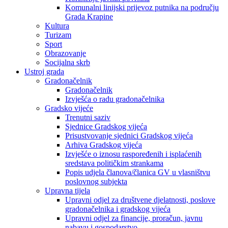
Komunalni linijski prijevoz putnika na području
Grada Krapine
Kultura
Turizam
Sport
Obrazovanje
Socijalna skrb
Ustroj grada
Gradonačelnik
Gradonačelnik
Izvješća o radu gradonačelnika
Gradsko vijeće
Trenutni saziv
Sjednice Gradskog vijeća
Prisustvovanje sjednici Gradskog vijeća
Arhiva Gradskog vijeća
Izvješće o iznosu raspoređenih i isplaćenih
sredstava političkim strankama
Popis udjela članova/članica GV u vlasništvu
poslovnog subjekta
Upravna tijela
Upravni odjel za društvene djelatnosti, poslove
gradonačelnika i gradskog vijeća
Upravni odjel za financije, proračun, javnu
nabavu i gospodarstvo