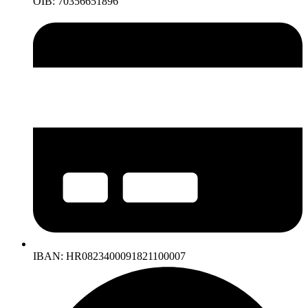
OIB: 70356651896
IBAN: HR0823400091821100007