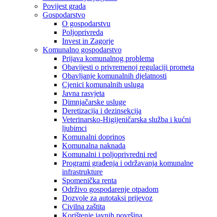
Povijest grada
Gospodarstvo
O gospodarstvu
Poljoprivreda
Invest in Zagorje
Komunalno gospodarstvo
Prijava komunalnog problema
Obavijesti o privremenoj regulaciji prometa
Obavljanje komunalnih djelatnosti
Cjenici komunalnih usluga
Javna rasvjeta
Dimnjačarske usluge
Deretizacija i dezinsekcija
Veterinarsko-Higijeničarska služba i kućni
ljubimci
Komunalni doprinos
Komunalna naknada
Komunalni i poljoprivredni red
Programi građenja i održavanja komunalne
infrastrukture
Spomenička renta
Održivo gospodarenje otpadom
Dozvole za autotaksi prijevoz
Civilna zaštita
Korištenje javnih površina