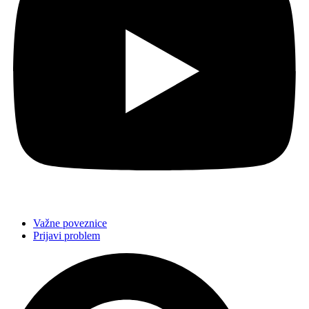
Važne poveznice
Prijavi problem