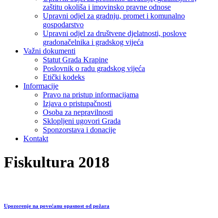
zaštitu okoliša i imovinsko pravne odnose
Upravni odjel za gradnju, promet i komunalno
gospodarstvo
Upravni odjel za društvene djelatnosti, poslove
gradonačelnika i gradskog vijeća
Važni dokumenti
Statut Grada Krapine
Poslovnik o radu gradskog vijeća
Etički kodeks
Informacije
Pravo na pristup informacijama
Izjava o pristupačnosti
Osoba za nepravilnosti
Sklopljeni ugovori Grada
Sponzorstava i donacije
Kontakt
Fiskultura 2018
Upozorenje na povećanu opasnost od požara