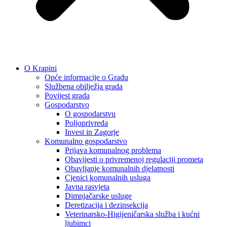
O Krapini
Opće informacije o Gradu
Službena obilježja grada
Povijest grada
Gospodarstvo
O gospodarstvu
Poljoprivreda
Invest in Zagorje
Komunalno gospodarstvo
Prijava komunalnog problema
Obavijesti o privremenoj regulaciji prometa
Obavljanje komunalnih djelatnosti
Cjenici komunalnih usluga
Javna rasvjeta
Dimnjačarske usluge
Deretizacija i dezinsekcija
Veterinarsko-Higijeničarska služba i kućni
ljubimci