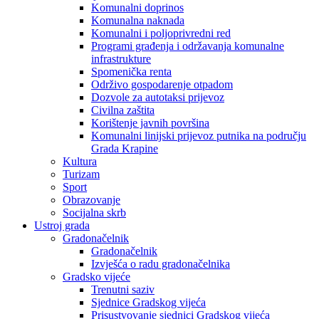
Komunalni doprinos
Komunalna naknada
Komunalni i poljoprivredni red
Programi građenja i održavanja komunalne
infrastrukture
Spomenička renta
Održivo gospodarenje otpadom
Dozvole za autotaksi prijevoz
Civilna zaštita
Korištenje javnih površina
Komunalni linijski prijevoz putnika na području
Grada Krapine
Kultura
Turizam
Sport
Obrazovanje
Socijalna skrb
Ustroj grada
Gradonačelnik
Gradonačelnik
Izvješća o radu gradonačelnika
Gradsko vijeće
Trenutni saziv
Sjednice Gradskog vijeća
Prisustvovanje sjednici Gradskog vijeća