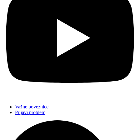
Važne poveznice
Prijavi problem