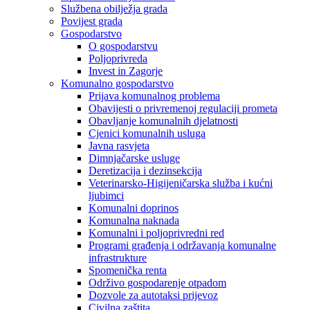
Službena obilježja grada
Povijest grada
Gospodarstvo
O gospodarstvu
Poljoprivreda
Invest in Zagorje
Komunalno gospodarstvo
Prijava komunalnog problema
Obavijesti o privremenoj regulaciji prometa
Obavljanje komunalnih djelatnosti
Cjenici komunalnih usluga
Javna rasvjeta
Dimnjačarske usluge
Deretizacija i dezinsekcija
Veterinarsko-Higijeničarska služba i kućni
ljubimci
Komunalni doprinos
Komunalna naknada
Komunalni i poljoprivredni red
Programi građenja i održavanja komunalne
infrastrukture
Spomenička renta
Održivo gospodarenje otpadom
Dozvole za autotaksi prijevoz
Civilna zaštita