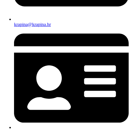
krapina@krapina.hr