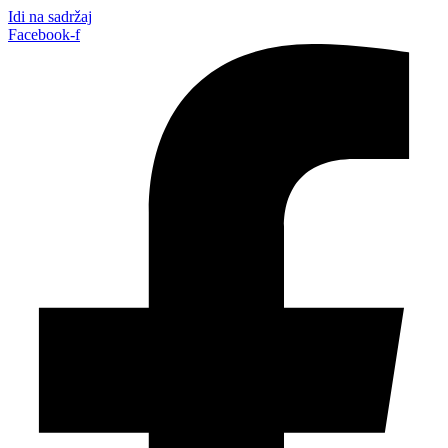
Idi na sadržaj
Facebook-f