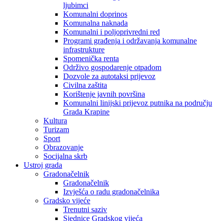
ljubimci
Komunalni doprinos
Komunalna naknada
Komunalni i poljoprivredni red
Programi građenja i održavanja komunalne
infrastrukture
Spomenička renta
Održivo gospodarenje otpadom
Dozvole za autotaksi prijevoz
Civilna zaštita
Korištenje javnih površina
Komunalni linijski prijevoz putnika na području
Grada Krapine
Kultura
Turizam
Sport
Obrazovanje
Socijalna skrb
Ustroj grada
Gradonačelnik
Gradonačelnik
Izvješća o radu gradonačelnika
Gradsko vijeće
Trenutni saziv
Sjednice Gradskog vijeća