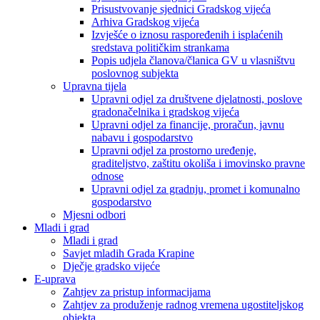
Prisustvovanje sjednici Gradskog vijeća
Arhiva Gradskog vijeća
Izvješće o iznosu raspoređenih i isplaćenih
sredstava političkim strankama
Popis udjela članova/članica GV u vlasništvu
poslovnog subjekta
Upravna tijela
Upravni odjel za društvene djelatnosti, poslove
gradonačelnika i gradskog vijeća
Upravni odjel za financije, proračun, javnu
nabavu i gospodarstvo
Upravni odjel za prostorno uređenje,
graditeljstvo, zaštitu okoliša i imovinsko pravne
odnose
Upravni odjel za gradnju, promet i komunalno
gospodarstvo
Mjesni odbori
Mladi i grad
Mladi i grad
Savjet mladih Grada Krapine
Dječje gradsko vijeće
E-uprava
Zahtjev za pristup informacijama
Zahtjev za produženje radnog vremena ugostiteljskog
objekta