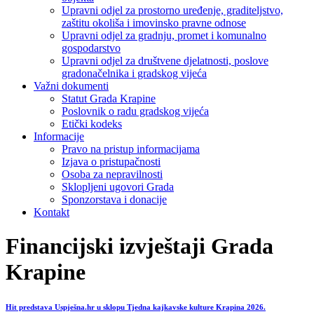
Upravni odjel za prostorno uređenje, graditeljstvo,
zaštitu okoliša i imovinsko pravne odnose
Upravni odjel za gradnju, promet i komunalno
gospodarstvo
Upravni odjel za društvene djelatnosti, poslove
gradonačelnika i gradskog vijeća
Važni dokumenti
Statut Grada Krapine
Poslovnik o radu gradskog vijeća
Etički kodeks
Informacije
Pravo na pristup informacijama
Izjava o pristupačnosti
Osoba za nepravilnosti
Sklopljeni ugovori Grada
Sponzorstava i donacije
Kontakt
Financijski izvještaji Grada
Krapine
Hit predstava Uspješna.hr u sklopu Tjedna kajkavske kulture Krapina 2026.