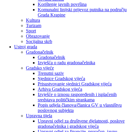
Korištenje javnih površina
Komunalni linijski prijevoz putnika na području
Grada Krapine
Kultura
Turizam
Sport
Obrazovanje
Socijalna skrb
Ustroj grada
Gradonačelnik
Gradonačelnik
Izvješća o radu gradonačelnika
Gradsko vijeće
Trenutni saziv
Sjednice Gradskog vijeća
Prisustvovanje sjednici Gradskog vijeća
Arhiva Gradskog vijeća
Izvješće o iznosu raspoređenih i isplaćenih
sredstava političkim strankama
Popis udjela članova/članica GV u vlasništvu
poslovnog subjekta
Upravna tijela
Upravni odjel za društvene djelatnosti, poslove
gradonačelnika i gradskog vijeća
Upravni odjel za financije, proračun, javnu