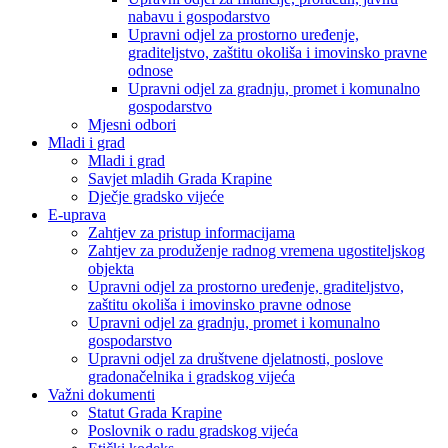
nabavu i gospodarstvo
Upravni odjel za prostorno uređenje,
graditeljstvo, zaštitu okoliša i imovinsko pravne
odnose
Upravni odjel za gradnju, promet i komunalno
gospodarstvo
Mjesni odbori
Mladi i grad
Mladi i grad
Savjet mladih Grada Krapine
Dječje gradsko vijeće
E-uprava
Zahtjev za pristup informacijama
Zahtjev za produženje radnog vremena ugostiteljskog
objekta
Upravni odjel za prostorno uređenje, graditeljstvo,
zaštitu okoliša i imovinsko pravne odnose
Upravni odjel za gradnju, promet i komunalno
gospodarstvo
Upravni odjel za društvene djelatnosti, poslove
gradonačelnika i gradskog vijeća
Važni dokumenti
Statut Grada Krapine
Poslovnik o radu gradskog vijeća