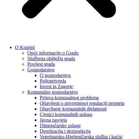
O Krapini
Opće informacije o Gradu
Službena obilježja grada
Povijest grada
Gospodarstvo
O gospodarstvu
Poljoprivreda
Invest in Zagorje
Komunalno gospodarstvo
Prijava komunalnog problema
Obavijesti o privremenoj regulaciji prometa
Obavljanje komunalnih djelatnosti
Cjenici komunalnih usluga
Javna rasvjeta
Dimnjačarske usluge
Deretizacija i dezinsekcija
Veterinarsko-Higijeničarska služba i kućni