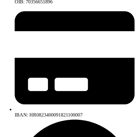
OIB: 70356651896
IBAN: HR0823400091821100007