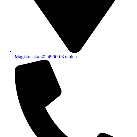
Magistratska 30, 49000 Krapina