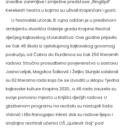
izvedbe zanimljive i smiješne predstave „Ringišpil“
Kerekesh teatra u kojima su uživali Krapinčani i gosti.
U festivalski utorak, 8. rujna održan je u predivnom
ambijentu dvorišta Galerije grada Krapine Recital
dječjeg kajkavskog stvaralaštva. Ove godine prijavilo
se čak 46 škola iz cjelokupnog kajkavskog govornog
područja, od Čabra do Đurđevca sa čak 250 literarnih
radova. Stručno prosudbeno povjerenstvo u sastavu
Jasna Leljak, Magdica Šalković i Željko Slunjski odabrali
su 62 literarna rada koja će se izvoditi u sklopu Tjedna
kajkavske kulture Krapina 2020., a 46 rada zauzela su
svoje ponosno mjesto u Knjižici dječjih radova. U
glazbenom programu na recitalu su nastupili Saša
Vidović i Ella Ranogajec Inkret dok su radove lijepo i
izražajno recitirali učenici OŠ „Ljudevit Gaj“ pod