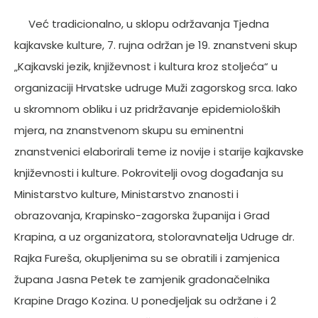
Već tradicionalno, u sklopu održavanja Tjedna
kajkavske kulture, 7. rujna održan je 19. znanstveni skup
„Kajkavski jezik, književnost i kultura kroz stoljeća“ u
organizaciji Hrvatske udruge Muži zagorskog srca. Iako
u skromnom obliku i uz pridržavanje epidemioloških
mjera, na znanstvenom skupu su eminentni
znanstvenici elaborirali teme iz novije i starije kajkavske
književnosti i kulture. Pokrovitelji ovog događanja su
Ministarstvo kulture, Ministarstvo znanosti i
obrazovanja, Krapinsko-zagorska županija i Grad
Krapina, a uz organizatora, stoloravnatelja Udruge dr.
Rajka Fureša, okupljenima su se obratili i zamjenica
župana Jasna Petek te zamjenik gradonačelnika
Krapine Drago Kozina. U ponedjeljak su održane i 2