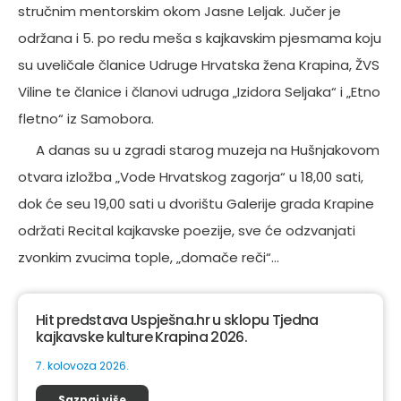
stručnim mentorskim okom Jasne Leljak. Jučer je
održana i 5. po redu meša s kajkavskim pjesmama koju
su uveličale članice Udruge Hrvatska žena Krapina, ŽVS
Viline te članice i članovi udruga „Izidora Seljaka“ i „Etno
fletno“ iz Samobora.
A danas su u zgradi starog muzeja na Hušnjakovom
otvara izložba „Vode Hrvatskog zagorja“ u 18,00 sati,
dok će seu 19,00 sati u dvorištu Galerije grada Krapine
održati Recital kajkavske poezije, sve će odzvanjati
zvonkim zvucima tople, „domače reči“…
Hit predstava Uspješna.hr u sklopu Tjedna
kajkavske kulture Krapina 2026.
7. kolovoza 2026.
Saznaj više