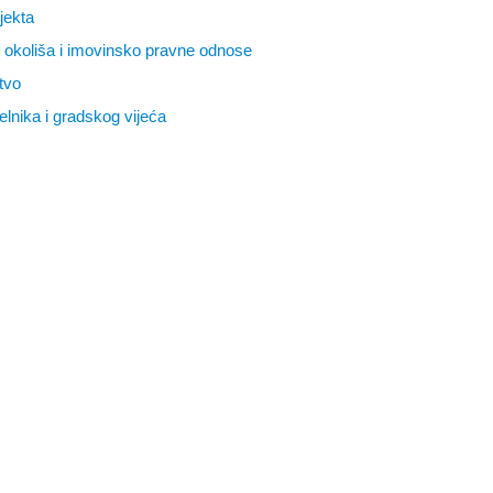
jekta
tu okoliša i imovinsko pravne odnose
tvo
elnika i gradskog vijeća