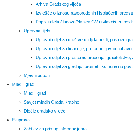
Arhiva Gradskog vijeća
Izvješće o iznosu raspoređenih i isplaćenih sreds
Popis udjela članova/članica GV u vlasništvu pos
Upravna tijela
Upravni odjel za društvene djelatnosti, poslove gr
Upravni odjel za financije, proračun, javnu nabavu
Upravni odjel za prostorno uređenje, graditeljstvo,
Upravni odjel za gradnju, promet i komunalno gos
Mjesni odbori
Mladi i grad
Mladi i grad
Savjet mladih Grada Krapine
Dječje gradsko vijeće
E-uprava
Zahtjev za pristup informacijama