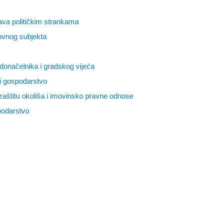
tava političkim strankama
lovnog subjekta
adonačelnika i gradskog vijeća
 i gospodarstvo
 zaštitu okoliša i imovinsko pravne odnose
podarstvo