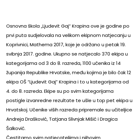
Osnovna škola „Ljudevit Gaj“ Krapina ove je godine po
prvi puta sudjelovala na velikom ekipnom natjecanju u
Koprivnici, Mathema 2017, koje je održano u petak 19.
svibnja 2017. godine. Ukupno se natjecalo 370 ekipa u
kategorijama od 3 do 8. razreda, 1100 učenika iz 14
županija Republike Hrvatske, među kojima je bilo čak 12
ekipa OŠ “Ljudevit Gaj” Krapina i to u kategorijama od
4. do 8. razreda. Ekipe su po svim kategorijama
postigle izvanredne rezultate te ušle u top pet ekipa u
Hrvatskoj. Učenike viših razreda pripremale su učiteljice
Andreja Drašković, Tatjana Slivnjak Mišić i Dragica
Šalković.
Čestitamo svim natjecateljima i njihovim