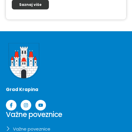
Saznaj više
Grad Krapina
Važne poveznice
Važne poveznice