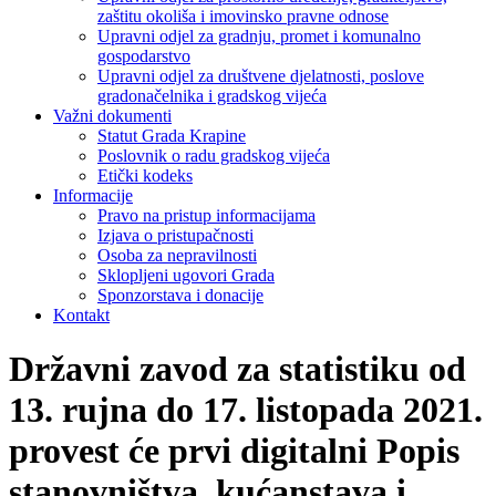
zaštitu okoliša i imovinsko pravne odnose
Upravni odjel za gradnju, promet i komunalno
gospodarstvo
Upravni odjel za društvene djelatnosti, poslove
gradonačelnika i gradskog vijeća
Važni dokumenti
Statut Grada Krapine
Poslovnik o radu gradskog vijeća
Etički kodeks
Informacije
Pravo na pristup informacijama
Izjava o pristupačnosti
Osoba za nepravilnosti
Sklopljeni ugovori Grada
Sponzorstava i donacije
Kontakt
Državni zavod za statistiku od
13. rujna do 17. listopada 2021.
provest će prvi digitalni Popis
stanovništva, kućanstava i