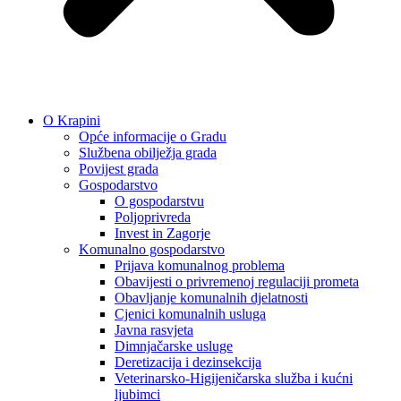
O Krapini
Opće informacije o Gradu
Službena obilježja grada
Povijest grada
Gospodarstvo
O gospodarstvu
Poljoprivreda
Invest in Zagorje
Komunalno gospodarstvo
Prijava komunalnog problema
Obavijesti o privremenoj regulaciji prometa
Obavljanje komunalnih djelatnosti
Cjenici komunalnih usluga
Javna rasvjeta
Dimnjačarske usluge
Deretizacija i dezinsekcija
Veterinarsko-Higijeničarska služba i kućni
ljubimci