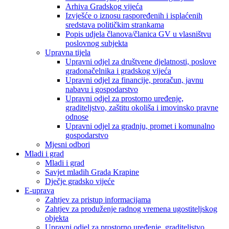
Arhiva Gradskog vijeća
Izvješće o iznosu raspoređenih i isplaćenih
sredstava političkim strankama
Popis udjela članova/članica GV u vlasništvu
poslovnog subjekta
Upravna tijela
Upravni odjel za društvene djelatnosti, poslove
gradonačelnika i gradskog vijeća
Upravni odjel za financije, proračun, javnu
nabavu i gospodarstvo
Upravni odjel za prostorno uređenje,
graditeljstvo, zaštitu okoliša i imovinsko pravne
odnose
Upravni odjel za gradnju, promet i komunalno
gospodarstvo
Mjesni odbori
Mladi i grad
Mladi i grad
Savjet mladih Grada Krapine
Dječje gradsko vijeće
E-uprava
Zahtjev za pristup informacijama
Zahtjev za produženje radnog vremena ugostiteljskog
objekta
Upravni odjel za prostorno uređenje, graditeljstvo,