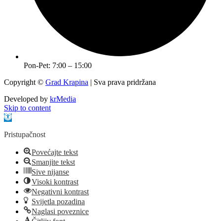
Pon-Pet: 7:00 – 15:00
Copyright ©
Grad Krapina
| Sva prava pridržana
Developed by
krMedia
Skip to content
Open toolbar
Pristupačnost
Povećajte tekst
Smanjite tekst
Sive nijanse
Visoki kontrast
Negativni kontrast
Svijetla pozadina
Naglasi poveznice