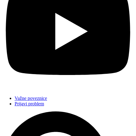
Važne poveznice
Prijavi problem