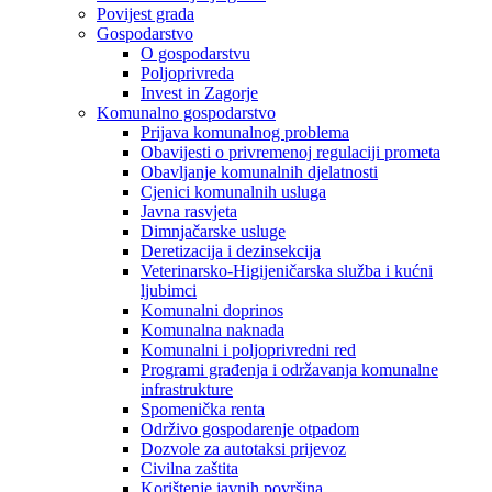
Povijest grada
Gospodarstvo
O gospodarstvu
Poljoprivreda
Invest in Zagorje
Komunalno gospodarstvo
Prijava komunalnog problema
Obavijesti o privremenoj regulaciji prometa
Obavljanje komunalnih djelatnosti
Cjenici komunalnih usluga
Javna rasvjeta
Dimnjačarske usluge
Deretizacija i dezinsekcija
Veterinarsko-Higijeničarska služba i kućni
ljubimci
Komunalni doprinos
Komunalna naknada
Komunalni i poljoprivredni red
Programi građenja i održavanja komunalne
infrastrukture
Spomenička renta
Održivo gospodarenje otpadom
Dozvole za autotaksi prijevoz
Civilna zaštita
Korištenje javnih površina