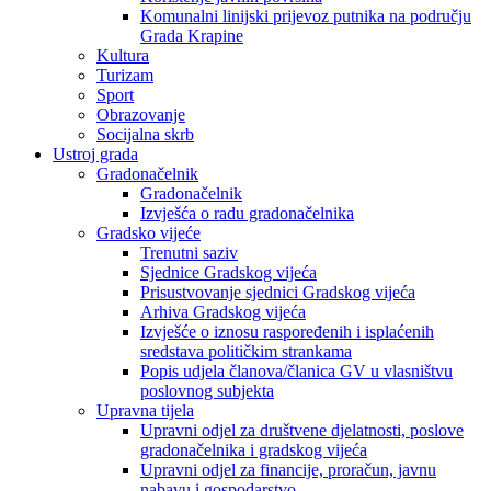
Komunalni linijski prijevoz putnika na području
Grada Krapine
Kultura
Turizam
Sport
Obrazovanje
Socijalna skrb
Ustroj grada
Gradonačelnik
Gradonačelnik
Izvješća o radu gradonačelnika
Gradsko vijeće
Trenutni saziv
Sjednice Gradskog vijeća
Prisustvovanje sjednici Gradskog vijeća
Arhiva Gradskog vijeća
Izvješće o iznosu raspoređenih i isplaćenih
sredstava političkim strankama
Popis udjela članova/članica GV u vlasništvu
poslovnog subjekta
Upravna tijela
Upravni odjel za društvene djelatnosti, poslove
gradonačelnika i gradskog vijeća
Upravni odjel za financije, proračun, javnu
nabavu i gospodarstvo