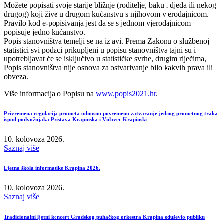
Možete popisati svoje starije bližnje (roditelje, baku i djeda ili nekog
drugog) koji žive u drugom kućanstvu s njihovom vjerodajnicom.
Pravilo kod e-popisivanja jest da se s jednom vjerodajnicom
popisuje jedno kućanstvo.
Popis stanovništva temelji se na izjavi. Prema Zakonu o službenoj
statistici svi podaci prikupljeni u popisu stanovništva tajni su i
upotrebljavat će se isključivo u statističke svrhe, drugim riječima,
Popis stanovništva nije osnova za ostvarivanje bilo kakvih prava ili
obveza.
Više informacija o Popisu na
www.popis2021.hr
.
Privremena regulacija prometa odnosno povremeno zatvaranje jednog prometnog traka
ispod podvožnjaka Pristava Krapinska i Vidovec Krapinski
10. kolovoza 2026.
Saznaj više
Ljetna škola informatike Krapina 2026.
10. kolovoza 2026.
Saznaj više
Tradicionalni ljetni koncert Gradskog puhačkog orkestra Krapina oduševio publiku