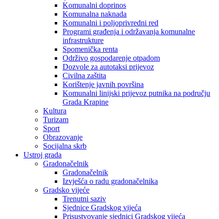
Komunalni doprinos
Komunalna naknada
Komunalni i poljoprivredni red
Programi građenja i održavanja komunalne
infrastrukture
Spomenička renta
Održivo gospodarenje otpadom
Dozvole za autotaksi prijevoz
Civilna zaštita
Korištenje javnih površina
Komunalni linijski prijevoz putnika na području
Grada Krapine
Kultura
Turizam
Sport
Obrazovanje
Socijalna skrb
Ustroj grada
Gradonačelnik
Gradonačelnik
Izvješća o radu gradonačelnika
Gradsko vijeće
Trenutni saziv
Sjednice Gradskog vijeća
Prisustvovanje sjednici Gradskog vijeća