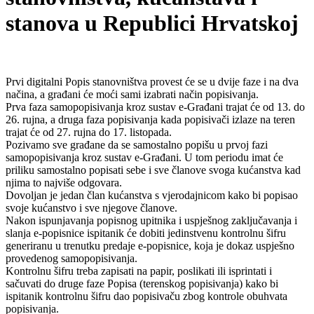
stanova u Republici Hrvatskoj
Prvi digitalni Popis stanovništva provest će se u dvije faze i na dva
načina, a građani će moći sami izabrati način popisivanja.
Prva faza samopopisivanja kroz sustav e-Građani trajat će od 13. do
26. rujna, a druga faza popisivanja kada popisivači izlaze na teren
trajat će od 27. rujna do 17. listopada.
Pozivamo sve građane da se samostalno popišu u prvoj fazi
samopopisivanja kroz sustav e-Građani. U tom periodu imat će
priliku samostalno popisati sebe i sve članove svoga kućanstva kad
njima to najviše odgovara.
Dovoljan je jedan član kućanstva s vjerodajnicom kako bi popisao
svoje kućanstvo i sve njegove članove.
Nakon ispunjavanja popisnog upitnika i uspješnog zaključavanja i
slanja e-popisnice ispitanik će dobiti jedinstvenu kontrolnu šifru
generiranu u trenutku predaje e-popisnice, koja je dokaz uspješno
provedenog samopopisivanja.
Kontrolnu šifru treba zapisati na papir, poslikati ili isprintati i
sačuvati do druge faze Popisa (terenskog popisivanja) kako bi
ispitanik kontrolnu šifru dao popisivaču zbog kontrole obuhvata
popisivanja.