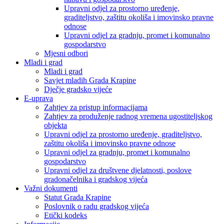
Upravni odjel za prostorno uređenje,
graditeljstvo, zaštitu okoliša i imovinsko pravne
odnose
Upravni odjel za gradnju, promet i komunalno
gospodarstvo
Mjesni odbori
Mladi i grad
Mladi i grad
Savjet mladih Grada Krapine
Dječje gradsko vijeće
E-uprava
Zahtjev za pristup informacijama
Zahtjev za produženje radnog vremena ugostiteljskog
objekta
Upravni odjel za prostorno uređenje, graditeljstvo,
zaštitu okoliša i imovinsko pravne odnose
Upravni odjel za gradnju, promet i komunalno
gospodarstvo
Upravni odjel za društvene djelatnosti, poslove
gradonačelnika i gradskog vijeća
Važni dokumenti
Statut Grada Krapine
Poslovnik o radu gradskog vijeća
Etički kodeks