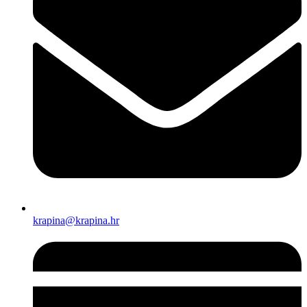
krapina@krapina.hr