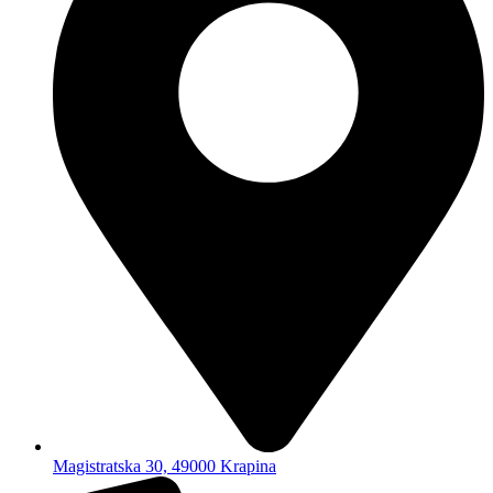
Magistratska 30, 49000 Krapina