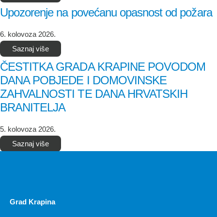
Upozorenje na povećanu opasnost od požara
6. kolovoza 2026.
Saznaj više
ČESTITKA GRADA KRAPINE POVODOM
DANA POBJEDE I DOMOVINSKE
ZAHVALNOSTI TE DANA HRVATSKIH
BRANITELJA
5. kolovoza 2026.
Saznaj više
Grad Krapina