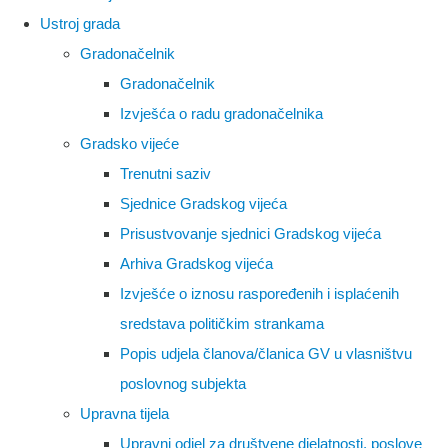
Ustroj grada
Gradonačelnik
Gradonačelnik
Izvješća o radu gradonačelnika
Gradsko vijeće
Trenutni saziv
Sjednice Gradskog vijeća
Prisustvovanje sjednici Gradskog vijeća
Arhiva Gradskog vijeća
Izvješće o iznosu raspoređenih i isplaćenih
sredstava političkim strankama
Popis udjela članova/članica GV u vlasništvu
poslovnog subjekta
Upravna tijela
Upravni odjel za društvene djelatnosti, poslove