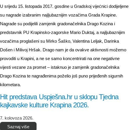
U srijedu 15. listopada 2017. gosdine u Gradskoj vijećnici dodijeljene
su nagrade izabranim najljubaznijim vozačima Grada Krapine.
Nagrade su podijelili zamjenik gradonačelnika Drago Kozina i
predstavnik PU Krapinsko-zagorske Mario Duktaj, a najljubaznijim
vozačima proglašeni su Mirko Šaško, Valentina Leljak, Darinka
Došen i Milivoj Hršak. Drago nam je da ovakve aktivnosti možemo
provoditi u Krapini, a ne se samo koncentrirati na one negativne
vijesti vezane za promet – istaknuo je zamjenik gradonačelnika
Drago Kozina te nagrađenima poželio još puno prijeđenih sigurnih
kilometara.
Hit predstava Uspješna.hr u sklopu Tjedna
kajkavske kulture Krapina 2026.
7. kolovoza 2026.
Saznaj više