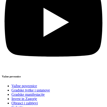
Važne poveznice
Važne poveznice
Gradske tvrtke i ustanove
Gradske manifestacije
Invest in Zagorje
Obrasci i zahtjevi