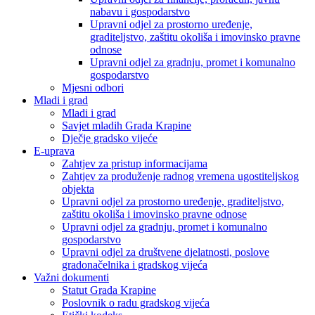
nabavu i gospodarstvo
Upravni odjel za prostorno uređenje,
graditeljstvo, zaštitu okoliša i imovinsko pravne
odnose
Upravni odjel za gradnju, promet i komunalno
gospodarstvo
Mjesni odbori
Mladi i grad
Mladi i grad
Savjet mladih Grada Krapine
Dječje gradsko vijeće
E-uprava
Zahtjev za pristup informacijama
Zahtjev za produženje radnog vremena ugostiteljskog
objekta
Upravni odjel za prostorno uređenje, graditeljstvo,
zaštitu okoliša i imovinsko pravne odnose
Upravni odjel za gradnju, promet i komunalno
gospodarstvo
Upravni odjel za društvene djelatnosti, poslove
gradonačelnika i gradskog vijeća
Važni dokumenti
Statut Grada Krapine
Poslovnik o radu gradskog vijeća