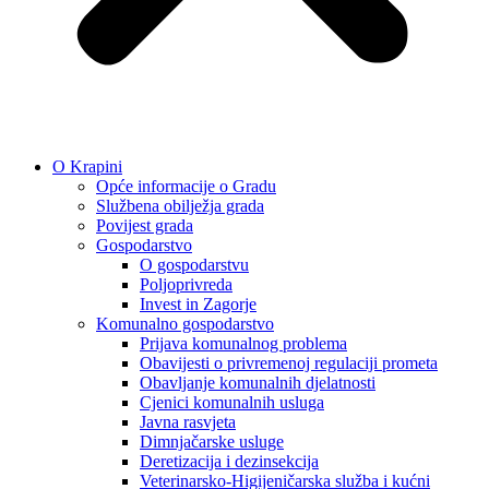
O Krapini
Opće informacije o Gradu
Službena obilježja grada
Povijest grada
Gospodarstvo
O gospodarstvu
Poljoprivreda
Invest in Zagorje
Komunalno gospodarstvo
Prijava komunalnog problema
Obavijesti o privremenoj regulaciji prometa
Obavljanje komunalnih djelatnosti
Cjenici komunalnih usluga
Javna rasvjeta
Dimnjačarske usluge
Deretizacija i dezinsekcija
Veterinarsko-Higijeničarska služba i kućni