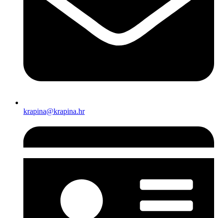
krapina@krapina.hr