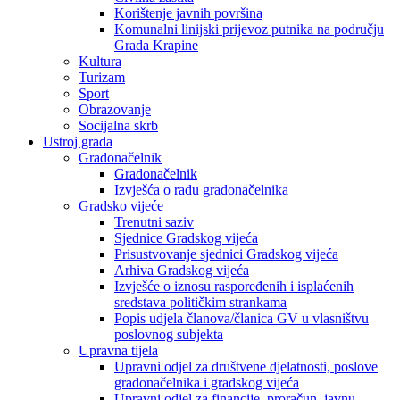
Korištenje javnih površina
Komunalni linijski prijevoz putnika na području
Grada Krapine
Kultura
Turizam
Sport
Obrazovanje
Socijalna skrb
Ustroj grada
Gradonačelnik
Gradonačelnik
Izvješća o radu gradonačelnika
Gradsko vijeće
Trenutni saziv
Sjednice Gradskog vijeća
Prisustvovanje sjednici Gradskog vijeća
Arhiva Gradskog vijeća
Izvješće o iznosu raspoređenih i isplaćenih
sredstava političkim strankama
Popis udjela članova/članica GV u vlasništvu
poslovnog subjekta
Upravna tijela
Upravni odjel za društvene djelatnosti, poslove
gradonačelnika i gradskog vijeća
Upravni odjel za financije, proračun, javnu