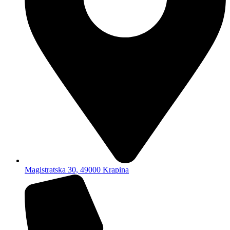
Magistratska 30, 49000 Krapina