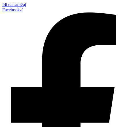
Idi na sadržaj
Facebook-f