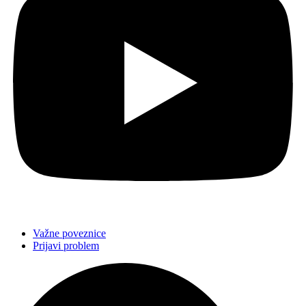
Važne poveznice
Prijavi problem