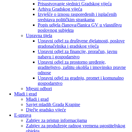
Prisustvovanje sjednici Gradskog vijeća
Arhiva Gradskog vijeća
Izvješće o iznosu raspoređenih i isplaćenih
sredstava političkim strankama
Popis udjela članova/članica GV u vlasništvu
poslovnog subjekta
Upravna tijela
Upravni odjel za društvene djelatnosti, poslove
gradonačelnika i gradskog vijeća
Upravni odjel za financije, proračun, javnu
nabavu i gospodarstvo
Upravni odjel za prostorno uređenje,
graditeljstvo, zaštitu okoliša i imovinsko pravne
odnose
Upravni odjel za gradnju, promet i komunalno
gospodarstvo
Mjesni odbori
Mladi i grad
Mladi i grad
Savjet mladih Grada Krapine
Dječje gradsko vijeće
E-uprava
Zahtjev za pristup informacijama
Zahtjev za produženje radnog vremena ugostiteljskog
objekta