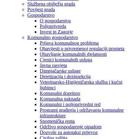
Službena obilježja grada
Povijest grada
Gospodarstvo
O gospodarstvu
Poljoprivreda
Invest in Zagorje
Komunalno gospodarstvo
Prijava komunalnog problema
Obavijesti o privremenoj regulaciji prometa
Obavljanje komunalnih djelatnosti
Cjenici komunalnih usluga
Javna rasvjeta
Dimnjačarske usluge
Deretizacija i dezinsekcija
Veterinarsko-Higijeničarska služba i kućni
ljubimci
Komunalni doprinos
Komunalna naknada
Komunalni i poljoprivredni red
Programi građenja i održavanja komunalne
infrastrukture
Spomenička renta
Održivo gospodarenje otpadom
Dozvole za autotaksi prijevoz
Civilna zaštita