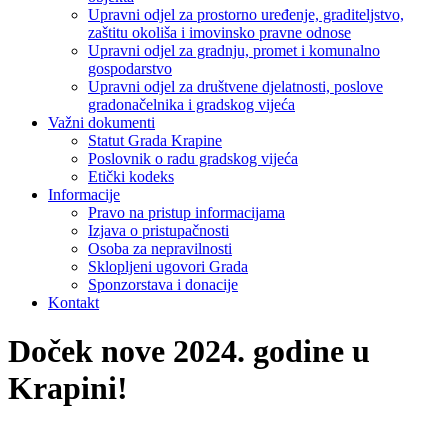
Upravni odjel za prostorno uređenje, graditeljstvo,
zaštitu okoliša i imovinsko pravne odnose
Upravni odjel za gradnju, promet i komunalno
gospodarstvo
Upravni odjel za društvene djelatnosti, poslove
gradonačelnika i gradskog vijeća
Važni dokumenti
Statut Grada Krapine
Poslovnik o radu gradskog vijeća
Etički kodeks
Informacije
Pravo na pristup informacijama
Izjava o pristupačnosti
Osoba za nepravilnosti
Sklopljeni ugovori Grada
Sponzorstava i donacije
Kontakt
Doček nove 2024. godine u
Krapini!