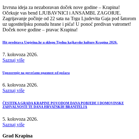
Izvrsna ideja za nezaboravan doček nove godine – Krapina!
Očekuje vas bend LJUBAVNICI i ANSAMBL ZAGORJE.
Zagrijavanje počinje od 22 sata na Trgu Ljudevita Gaja pod šatorom
uz ugostiteljsku ponudu hrane i pića! U ponoć predivan vatromet!
Doček nove godine – pravac Krapina!
Hit predstava Uspješna.hr u sklopu Tjedna kajkavske kulture Krapina 2026.
7. kolovoza 2026.
Saznaj više
Upozorenje na povećanu opasnost od požara
6. kolovoza 2026.
Saznaj više
ČESTITKA GRADA KRAPINE POVODOM DANA POBJEDE I DOMOVINSKE
ZAHVALNOSTI TE DANA HRVATSKIH BRANITELJA
5. kolovoza 2026.
Saznaj više
Grad Krapina