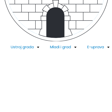
Ustroj grada
Mladi i grad
E-uprava
jedna kajkavske kult