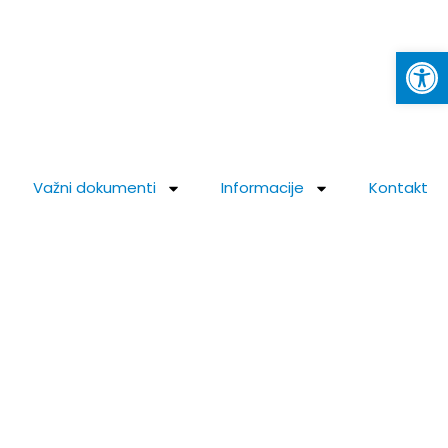
Op
Važni dokumenti
Informacije
Kontakt
ure Krapina 2022.