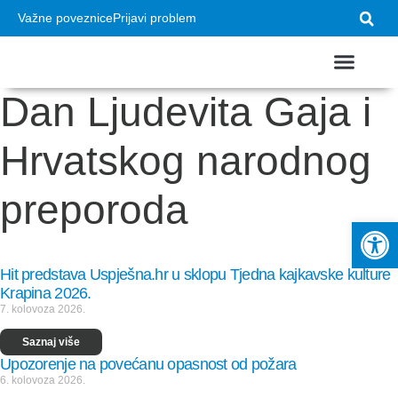
Važne poveznice
Prijavi problem
Dan Ljudevita Gaja i
Hrvatskog narodnog
preporoda
Op
Hit predstava Uspješna.hr u sklopu Tjedna kajkavske kulture
Krapina 2026.
7. kolovoza 2026.
Saznaj više
Upozorenje na povećanu opasnost od požara
6. kolovoza 2026.