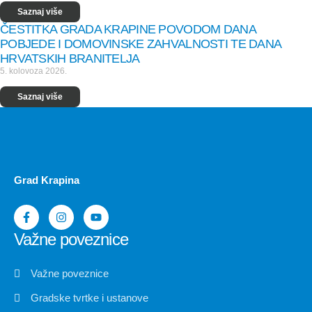
Saznaj više
ČESTITKA GRADA KRAPINE POVODOM DANA
POBJEDE I DOMOVINSKE ZAHVALNOSTI TE DANA
HRVATSKIH BRANITELJA
5. kolovoza 2026.
Saznaj više
Grad Krapina
Važne poveznice
Važne poveznice
Gradske tvrtke i ustanove