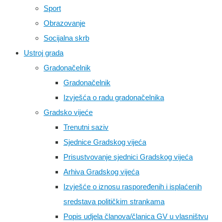
Sport
Obrazovanje
Socijalna skrb
Ustroj grada
Gradonačelnik
Gradonačelnik
Izvješća o radu gradonačelnika
Gradsko vijeće
Trenutni saziv
Sjednice Gradskog vijeća
Prisustvovanje sjednici Gradskog vijeća
Arhiva Gradskog vijeća
Izvješće o iznosu raspoređenih i isplaćenih
sredstava političkim strankama
Popis udjela članova/članica GV u vlasništvu