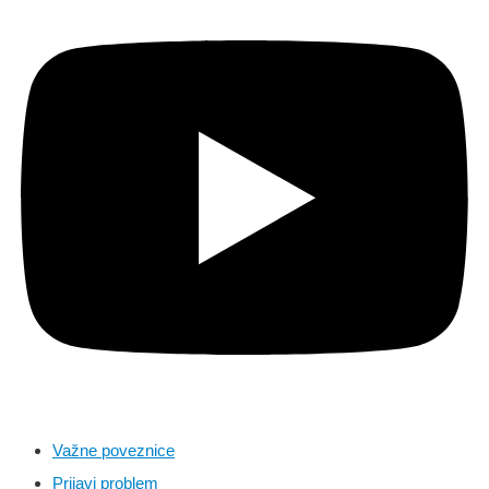
Važne poveznice
Prijavi problem