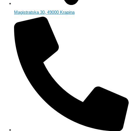
Magistratska 30, 49000 Krapina