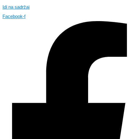
Idi na sadržaj
Facebook-f