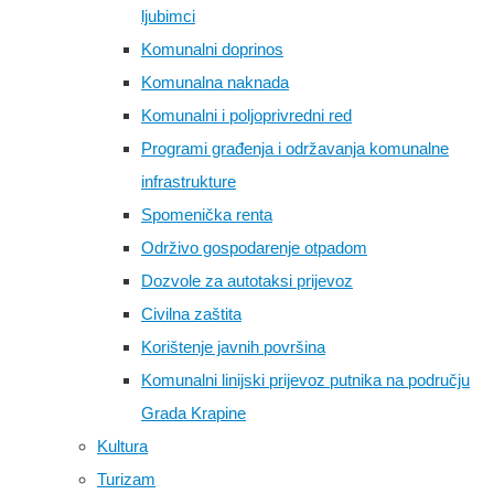
ljubimci
Komunalni doprinos
Komunalna naknada
Komunalni i poljoprivredni red
Programi građenja i održavanja komunalne
infrastrukture
Spomenička renta
Održivo gospodarenje otpadom
Dozvole za autotaksi prijevoz
Civilna zaštita
Korištenje javnih površina
Komunalni linijski prijevoz putnika na području
Grada Krapine
Kultura
Turizam