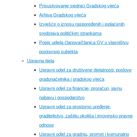
Prisustvovanje sjednici Gradskog vijeća
Arhiva Gradskog vijeća
Izvješće o iznosu raspoređenih i isplaćenih
sredstava političkim strankama
Popis udjela članova/članica GV u vlasništvu
poslovnog subjekta
Upravna tijela
Upravni odjel za društvene djelatnosti, poslove
gradonačelnika i gradskog vijeća
Upravni odjel za financije, proračun, javnu
nabavu i gospodarstvo
Upravni odjel za prostorno uređenje,
graditeljstvo, zaštitu okoliša i imovinsko pravne
odnose
Upravni odjel za gradnju, promet i komunalno