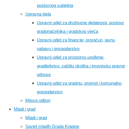
poslovnog subjekta
Upravna tijela
Upravni odjel za društvene djelatnosti, poslove
gradonačelnika i gradskog vijeća
Upravni odjel za financije, proračun, javnu
nabavu i gospodarstvo
Upravni odjel za prostorno uređenje,
graditeljstvo, zaštitu okoliša i imovinsko pravne
odnose
Upravni odjel za gradnju, promet i komunalno
gospodarstvo
Mjesni odbori
Mladi i grad
Mladi i grad
Savjet mladih Grada Krapine