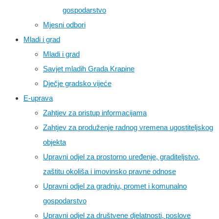
gospodarstvo
Mjesni odbori
Mladi i grad
Mladi i grad
Savjet mladih Grada Krapine
Dječje gradsko vijeće
E-uprava
Zahtjev za pristup informacijama
Zahtjev za produženje radnog vremena ugostiteljskog
objekta
Upravni odjel za prostorno uređenje, graditeljstvo,
zaštitu okoliša i imovinsko pravne odnose
Upravni odjel za gradnju, promet i komunalno
gospodarstvo
Upravni odjel za društvene djelatnosti, poslove