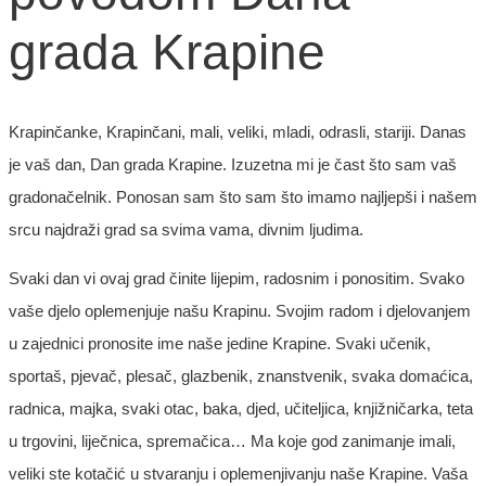
grada Krapine
Krapinčanke, Krapinčani, mali, veliki, mladi, odrasli, stariji. Danas
je vaš dan, Dan grada Krapine. Izuzetna mi je čast što sam vaš
gradonačelnik. Ponosan sam što sam što imamo najljepši i našem
srcu najdraži grad sa svima vama, divnim ljudima.
Svaki dan vi ovaj grad činite lijepim, radosnim i ponositim. Svako
vaše djelo oplemenjuje našu Krapinu. Svojim radom i djelovanjem
u zajednici pronosite ime naše jedine Krapine. Svaki učenik,
sportaš, pjevač, plesač, glazbenik, znanstvenik, svaka domaćica,
radnica, majka, svaki otac, baka, djed, učiteljica, knjižničarka, teta
u trgovini, liječnica, spremačica… Ma koje god zanimanje imali,
veliki ste kotačić u stvaranju i oplemenjivanju naše Krapine. Vaša