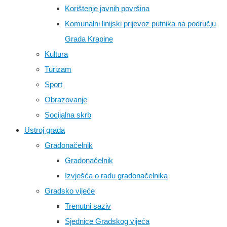
Korištenje javnih površina
Komunalni linijski prijevoz putnika na području
Grada Krapine
Kultura
Turizam
Sport
Obrazovanje
Socijalna skrb
Ustroj grada
Gradonačelnik
Gradonačelnik
Izvješća o radu gradonačelnika
Gradsko vijeće
Trenutni saziv
Sjednice Gradskog vijeća