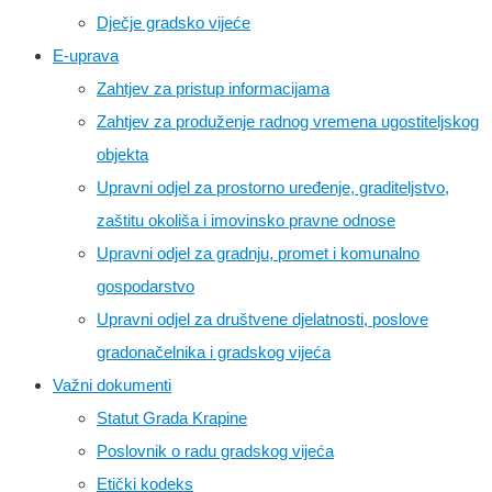
Dječje gradsko vijeće
E-uprava
Zahtjev za pristup informacijama
Zahtjev za produženje radnog vremena ugostiteljskog
objekta
Upravni odjel za prostorno uređenje, graditeljstvo,
zaštitu okoliša i imovinsko pravne odnose
Upravni odjel za gradnju, promet i komunalno
gospodarstvo
Upravni odjel za društvene djelatnosti, poslove
gradonačelnika i gradskog vijeća
Važni dokumenti
Statut Grada Krapine
Poslovnik o radu gradskog vijeća
Etički kodeks