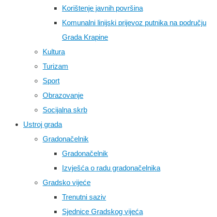
Korištenje javnih površina
Komunalni linijski prijevoz putnika na području
Grada Krapine
Kultura
Turizam
Sport
Obrazovanje
Socijalna skrb
Ustroj grada
Gradonačelnik
Gradonačelnik
Izvješća o radu gradonačelnika
Gradsko vijeće
Trenutni saziv
Sjednice Gradskog vijeća