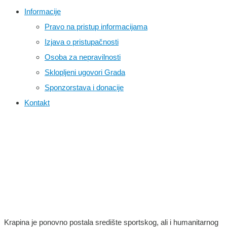
Informacije
Pravo na pristup informacijama
Izjava o pristupačnosti
Osoba za nepravilnosti
Sklopljeni ugovori Grada
Sponzorstava i donacije
Kontakt
Čak 350 trkačica i
trkača stiglo na 11.
KRAPINSKI CENER
Krapina je ponovno postala središte sportskog, ali i humanitarnog