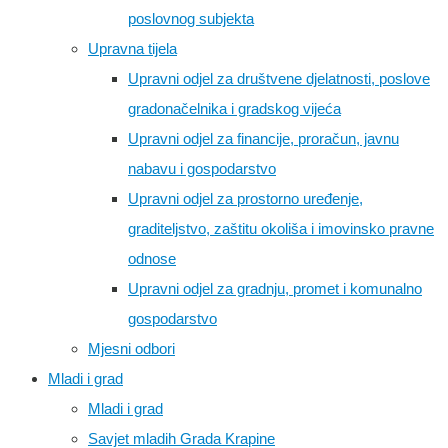
poslovnog subjekta
Upravna tijela
Upravni odjel za društvene djelatnosti, poslove
gradonačelnika i gradskog vijeća
Upravni odjel za financije, proračun, javnu
nabavu i gospodarstvo
Upravni odjel za prostorno uređenje,
graditeljstvo, zaštitu okoliša i imovinsko pravne
odnose
Upravni odjel za gradnju, promet i komunalno
gospodarstvo
Mjesni odbori
Mladi i grad
Mladi i grad
Savjet mladih Grada Krapine