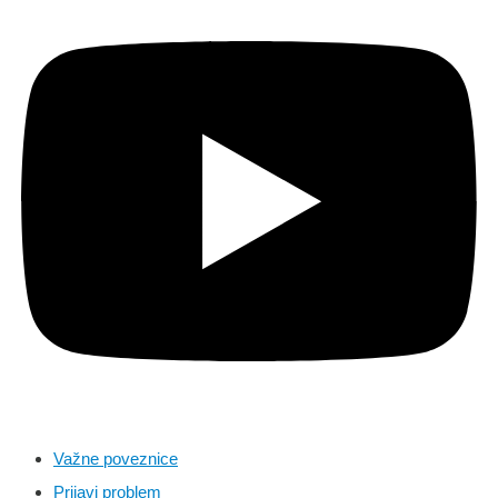
Važne poveznice
Prijavi problem