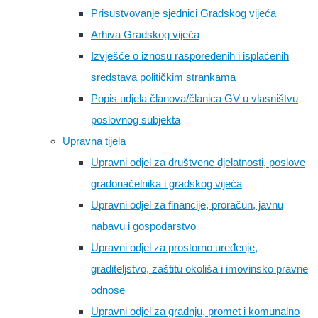
Prisustvovanje sjednici Gradskog vijeća
Arhiva Gradskog vijeća
Izvješće o iznosu raspoređenih i isplaćenih
sredstava političkim strankama
Popis udjela članova/članica GV u vlasništvu
poslovnog subjekta
Upravna tijela
Upravni odjel za društvene djelatnosti, poslove
gradonačelnika i gradskog vijeća
Upravni odjel za financije, proračun, javnu
nabavu i gospodarstvo
Upravni odjel za prostorno uređenje,
graditeljstvo, zaštitu okoliša i imovinsko pravne
odnose
Upravni odjel za gradnju, promet i komunalno