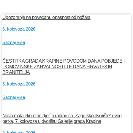
Upozorenje na povećanu opasnost od požara
6. kolovoza 2026.
Saznaj više
ČESTITKA GRADA KRAPINE POVODOM DANA POBJEDE I
DOMOVINSKE ZAHVALNOSTI TE DANA HRVATSKIH
BRANITELJA
5. kolovoza 2026.
Saznaj više
Nova mala eko-etno dječja radionica „Zagorsko dvorište“ ovog
petka, 7. kolovoza u dvorištu Galerije grada Krapine
3. kolovoza 2026.