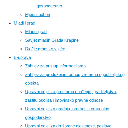
gospodarstvo
Mjesni odbori
Mladi i grad
Mladi i grad
Savjet mladih Grada Krapine
Dječje gradsko vijeće
E-uprava
Zahtjev za pristup informacijama
Zahtjev za produženje radnog vremena ugostiteljskog
objekta
Upravni odjel za prostorno uređenje, graditeljstvo,
zaštitu okoliša i imovinsko pravne odnose
Upravni odjel za gradnju, promet i komunalno
gospodarstvo
Upravni odjel za društvene djelatnosti, poslove