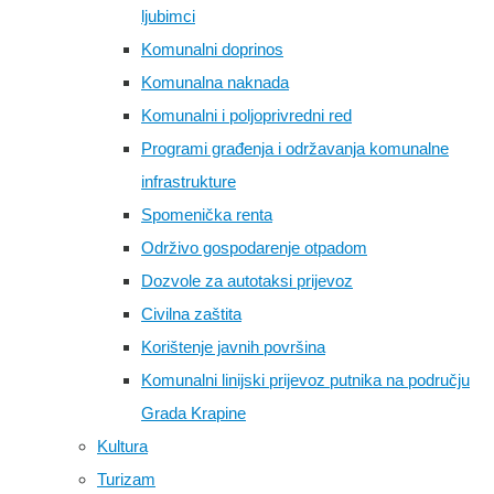
ljubimci
Komunalni doprinos
Komunalna naknada
Komunalni i poljoprivredni red
Programi građenja i održavanja komunalne
infrastrukture
Spomenička renta
Održivo gospodarenje otpadom
Dozvole za autotaksi prijevoz
Civilna zaštita
Korištenje javnih površina
Komunalni linijski prijevoz putnika na području
Grada Krapine
Kultura
Turizam