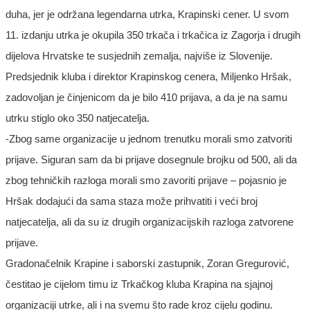
duha, jer je održana legendarna utrka, Krapinski cener. U svom
11. izdanju utrka je okupila 350 trkača i trkačica iz Zagorja i drugih
dijelova Hrvatske te susjednih zemalja, najviše iz Slovenije.
Predsjednik kluba i direktor Krapinskog cenera, Miljenko Hršak,
zadovoljan je činjenicom da je bilo 410 prijava, a da je na samu
utrku stiglo oko 350 natjecatelja.
-Zbog same organizacije u jednom trenutku morali smo zatvoriti
prijave. Siguran sam da bi prijave dosegnule brojku od 500, ali da
zbog tehničkih razloga morali smo zavoriti prijave – pojasnio je
Hršak dodajući da sama staza može prihvatiti i veći broj
natjecatelja, ali da su iz drugih organizacijskih razloga zatvorene
prijave.
Gradonačelnik Krapine i saborski zastupnik, Zoran Gregurović,
čestitao je cijelom timu iz Trkačkog kluba Krapina na sjajnoj
organizaciji utrke, ali i na svemu što rade kroz cijelu godinu.