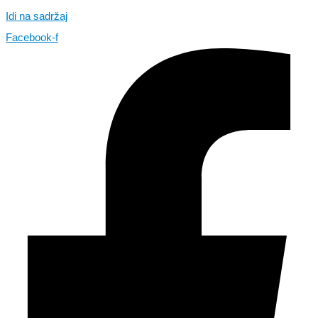
Idi na sadržaj
Facebook-f