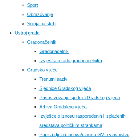
Sport
Obrazovanje
Socijalna skrb
Ustroj grada
Gradonačelnik
Gradonačelnik
Izvješća o radu gradonačelnika
Gradsko vijeće
Trenutni saziv
Sjednice Gradskog vijeća
Prisustvovanje sjednici Gradskog vijeća
Arhiva Gradskog vijeća
Izvješće o iznosu raspoređenih i isplaćenih
sredstava političkim strankama
Popis udjela članova/članica GV u vlasništvu