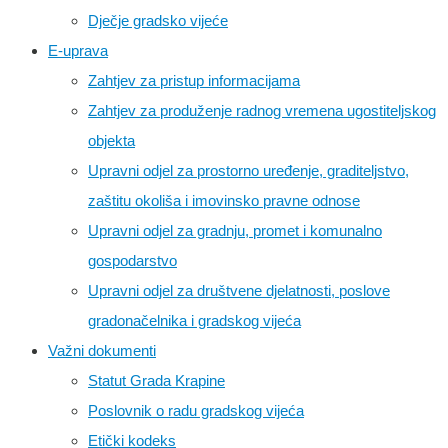
Dječje gradsko vijeće
E-uprava
Zahtjev za pristup informacijama
Zahtjev za produženje radnog vremena ugostiteljskog
objekta
Upravni odjel za prostorno uređenje, graditeljstvo,
zaštitu okoliša i imovinsko pravne odnose
Upravni odjel za gradnju, promet i komunalno
gospodarstvo
Upravni odjel za društvene djelatnosti, poslove
gradonačelnika i gradskog vijeća
Važni dokumenti
Statut Grada Krapine
Poslovnik o radu gradskog vijeća
Etički kodeks