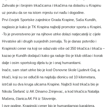
Zahvalio je i brojnim trkačicama i trkačima na dolasku u Krapinu
uz poruku da se na istom mjestu svi nađu i dogodine.
Prvi čovjek Sportske zajednice Grada Krapine, Saša Kundih,
naglasio je kako je TK Krapina najbolji promotor sporta u Krapini.
-To je prvenstveno jer na njihove utrke dolazi natjecatelji iz cijele
Hrvatske ali i drugih susjednih zemalja. To je danas potvrdio i
Krapinski cener na koji se odazvalo više od 350 trkačica i trkača –
kazao je Kundih dodajući kako ga raduje što je klub otišao i korak
dalje i osim sportskog dijela tu je i onaj humanitarni.
Inače, sam start utrke bio je kod Osnovne škole Ljudevit Gaj, a
trkači, koji su se odlučili na najdulju dionicu od 10 kilometara,
istrčali su dva kruga ulicama Krapine. Najbrži kod trkača bio je
Nikola Štefanić iz AK Dinamo Zrinjevac, a kod trkačica Natalija
Mašera, članica AK Fit iz Slovenije.
I ove godine, Krapinski cener bio je humanitarnog karaktera.