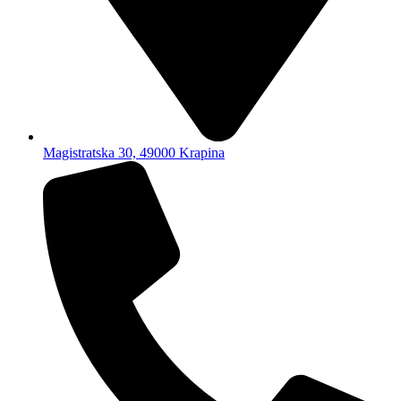
Magistratska 30, 49000 Krapina