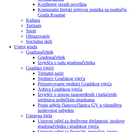
Korištenje javnih površina
Komunalni linijski prijevoz putnika na području
Grada Krapine
Kultura
Turizam
Sport
Obrazovanje
Socijalna skrb
Ustroj grada
Gradonačelnik
Gradonačelnik
Izvješća o radu gradonačelnika
Gradsko vijeće
Trenutni saziv
Sjednice Gradskog vijeća
Prisustvovanje sjednici Gradskog vijeća
Arhiva Gradskog vijeća
Izvješće o iznosu raspoređenih i isplaćenih
sredstava političkim strankama
Popis udjela članova/članica GV u vlasništvu
poslovnog subjekta
Upravna tijela
Upravni odjel za društvene djelatnosti, poslove
gradonačelnika i gradskog vijeća
Upravni odjel za financije, proračun, javnu