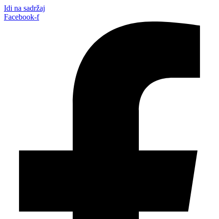
Idi na sadržaj
Facebook-f