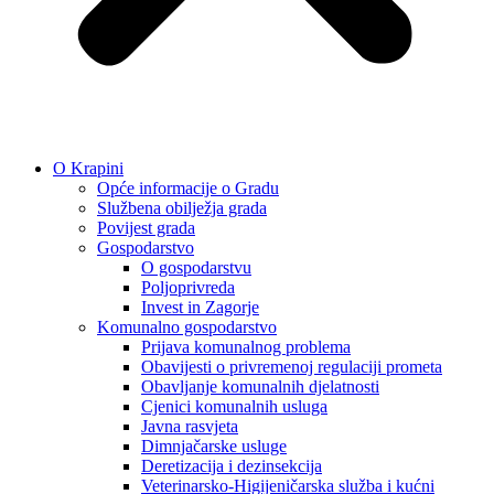
O Krapini
Opće informacije o Gradu
Službena obilježja grada
Povijest grada
Gospodarstvo
O gospodarstvu
Poljoprivreda
Invest in Zagorje
Komunalno gospodarstvo
Prijava komunalnog problema
Obavijesti o privremenoj regulaciji prometa
Obavljanje komunalnih djelatnosti
Cjenici komunalnih usluga
Javna rasvjeta
Dimnjačarske usluge
Deretizacija i dezinsekcija
Veterinarsko-Higijeničarska služba i kućni