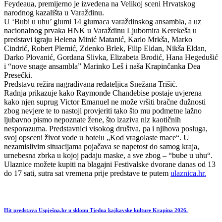
Feydeaua, premijerno je izvedena na Velikoj sceni Hrvatskog
narodnog kazališta u Varaždinu.
U ‘Bubi u uhu’ glumi 14 glumaca varaždinskog ansambla, a uz
nacionalnog prvaka HNK u Varaždinu Ljubomira Kerekeša u
predstavi igraju Helena Minić Matanić, Karlo Mrkša, Marko
Cindrić, Robert Plemić, Zdenko Brlek, Filip Eldan, Nikša Eldan,
Darko Plovanić, Gordana Slivka, Elizabeta Brodić, Hana Hegedušić
i “nove snage ansambla” Marinko Leš i naša Krapinčanka Dea
Presečki.
Predstavu režira nagrađivana redateljica Snežana Trišić.
Radnja prikazuje kako Raymonde Chandebise postaje uvjerena
kako njen suprug Victor Emanuel ne može vršiti bračne dužnosti
zbog nevjere te to nastoji provjeriti tako što mu podmetne lažno
ljubavno pismo nepoznate žene, što izaziva niz kaotičnih
nesporazuma. Predstavnici visokog društva, pa i njihova posluga,
svoj opsceni život vode u hotelu „Kod vragolaste mace“. U
nezamislivim situacijama pojačava se napetost do samog kraja,
urnebesna zbrka u kojoj padaju maske, a sve zbog – “bube u uhu“.
Ulaznice možete kupiti na blagajni Festivalske dvorane danas od 13
do 17 sati, sutra sat vremena prije predstave te putem
ulaznica.hr.
Hit predstava Uspješna.hr u sklopu Tjedna kajkavske kulture Krapina 2026.