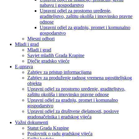
nabavu i gospodarstvo
Upravni odjel za prostorno uređenje,
graditeljstvo, zaštitu okoliša i imovinsko pravne
odnose
Upravni odjel za gradnju, promet i komunalno
gospodarstvo
Mjesni odbori
Mladi i grad
Mladi i grad
Savjet mladih Grada Krapine
Dječje gradsko vijeće
E-uprava
Zahtjev za pristup informacijama
Zahtjev za produženje radnog vremena ugostiteljskog
objekta
Upravni odjel za prostorno uređenje, graditeljstvo,
zaštitu okoliša i imovinsko pravne odnose
Upravni odjel za gradnju, promet i komunalno
gospodarstvo
Upravni odjel za društvene djelatnosti, poslove
gradonačelnika i gradskog vijeća
Važni dokumenti
Statut Grada Krapine
Poslovnik o radu gradskog vijeća