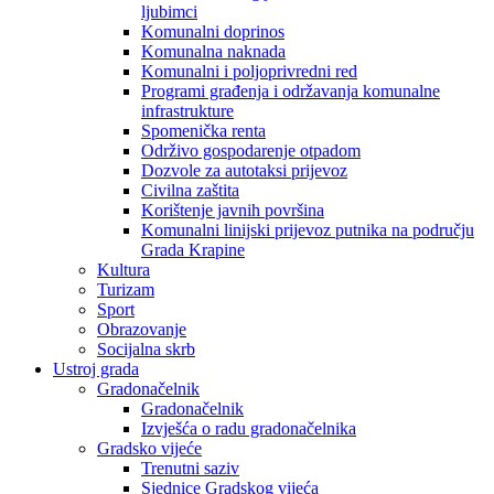
ljubimci
Komunalni doprinos
Komunalna naknada
Komunalni i poljoprivredni red
Programi građenja i održavanja komunalne
infrastrukture
Spomenička renta
Održivo gospodarenje otpadom
Dozvole za autotaksi prijevoz
Civilna zaštita
Korištenje javnih površina
Komunalni linijski prijevoz putnika na području
Grada Krapine
Kultura
Turizam
Sport
Obrazovanje
Socijalna skrb
Ustroj grada
Gradonačelnik
Gradonačelnik
Izvješća o radu gradonačelnika
Gradsko vijeće
Trenutni saziv
Sjednice Gradskog vijeća