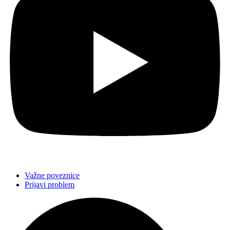
Važne poveznice
Prijavi problem