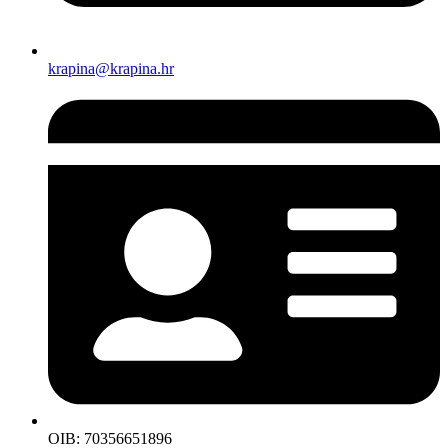
krapina@krapina.hr
OIB: 70356651896