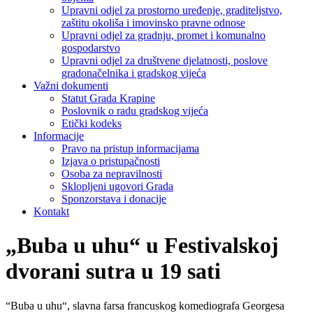
Upravni odjel za prostorno uređenje, graditeljstvo,
zaštitu okoliša i imovinsko pravne odnose
Upravni odjel za gradnju, promet i komunalno
gospodarstvo
Upravni odjel za društvene djelatnosti, poslove
gradonačelnika i gradskog vijeća
Važni dokumenti
Statut Grada Krapine
Poslovnik o radu gradskog vijeća
Etički kodeks
Informacije
Pravo na pristup informacijama
Izjava o pristupačnosti
Osoba za nepravilnosti
Sklopljeni ugovori Grada
Sponzorstava i donacije
Kontakt
„Buba u uhu“ u Festivalskoj
dvorani sutra u 19 sati
“Buba u uhu“, slavna farsa francuskog komediografa Georgesa