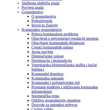
Službena obilježja grada
Povijest grada
Gospodarstvo
O gospodarstvu
Poljoprivreda
Invest in Zagorje
Komunalno gospodarstvo
Prijava komunalnog problema
Obavijesti o privremenoj regulaciji prometa
Obavljanje komunalnih djelatnosti
Cjenici komunalnih usluga
Javna rasvjeta
Dimnjačarske usluge
Deretizacija i dezinsekcija
Veterinarsko-Higijeničarska služba i kućni
ljubimci
Komunalni doprinos
Komunalna naknada
Komunalni i poljoprivredni red
Programi građenja i održavanja komunalne
infrastrukture
Spomenička renta
Održivo gospodarenje otpadom
Dozvole za autotaksi prijevoz
Civilna zaštita