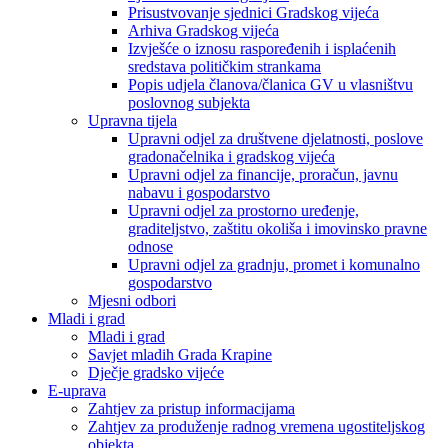
Prisustvovanje sjednici Gradskog vijeća
Arhiva Gradskog vijeća
Izvješće o iznosu raspoređenih i isplaćenih
sredstava političkim strankama
Popis udjela članova/članica GV u vlasništvu
poslovnog subjekta
Upravna tijela
Upravni odjel za društvene djelatnosti, poslove
gradonačelnika i gradskog vijeća
Upravni odjel za financije, proračun, javnu
nabavu i gospodarstvo
Upravni odjel za prostorno uređenje,
graditeljstvo, zaštitu okoliša i imovinsko pravne
odnose
Upravni odjel za gradnju, promet i komunalno
gospodarstvo
Mjesni odbori
Mladi i grad
Mladi i grad
Savjet mladih Grada Krapine
Dječje gradsko vijeće
E-uprava
Zahtjev za pristup informacijama
Zahtjev za produženje radnog vremena ugostiteljskog
objekta