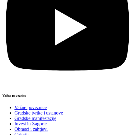
Važne poveznice
Važne poveznice
Gradske tvrtke i ustanove
Gradske manifestacije
Invest in Zagorje
Obrasci i zahtjevi
Galerija