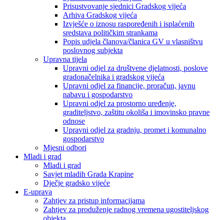
Prisustvovanje sjednici Gradskog vijeća
Arhiva Gradskog vijeća
Izvješće o iznosu raspoređenih i isplaćenih
sredstava političkim strankama
Popis udjela članova/članica GV u vlasništvu
poslovnog subjekta
Upravna tijela
Upravni odjel za društvene djelatnosti, poslove
gradonačelnika i gradskog vijeća
Upravni odjel za financije, proračun, javnu
nabavu i gospodarstvo
Upravni odjel za prostorno uređenje,
graditeljstvo, zaštitu okoliša i imovinsko pravne
odnose
Upravni odjel za gradnju, promet i komunalno
gospodarstvo
Mjesni odbori
Mladi i grad
Mladi i grad
Savjet mladih Grada Krapine
Dječje gradsko vijeće
E-uprava
Zahtjev za pristup informacijama
Zahtjev za produženje radnog vremena ugostiteljskog
objekta