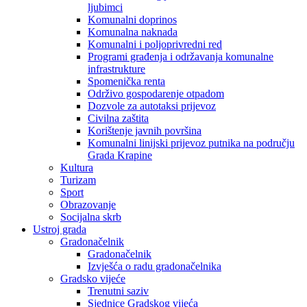
ljubimci
Komunalni doprinos
Komunalna naknada
Komunalni i poljoprivredni red
Programi građenja i održavanja komunalne
infrastrukture
Spomenička renta
Održivo gospodarenje otpadom
Dozvole za autotaksi prijevoz
Civilna zaštita
Korištenje javnih površina
Komunalni linijski prijevoz putnika na području
Grada Krapine
Kultura
Turizam
Sport
Obrazovanje
Socijalna skrb
Ustroj grada
Gradonačelnik
Gradonačelnik
Izvješća o radu gradonačelnika
Gradsko vijeće
Trenutni saziv
Sjednice Gradskog vijeća