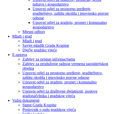
nabavu i gospodarstvo
Upravni odjel za prostorno uređenje,
graditeljstvo, zaštitu okoliša i imovinsko pravne
odnose
Upravni odjel za gradnju, promet i komunalno
gospodarstvo
Mjesni odbori
Mladi i grad
Mladi i grad
Savjet mladih Grada Krapine
Dječje gradsko vijeće
E-uprava
Zahtjev za pristup informacijama
Zahtjev za produženje radnog vremena ugostiteljskog
objekta
Upravni odjel za prostorno uređenje, graditeljstvo,
zaštitu okoliša i imovinsko pravne odnose
Upravni odjel za gradnju, promet i komunalno
gospodarstvo
Upravni odjel za društvene djelatnosti, poslove
gradonačelnika i gradskog vijeća
Važni dokumenti
Statut Grada Krapine
Poslovnik o radu gradskog vijeća