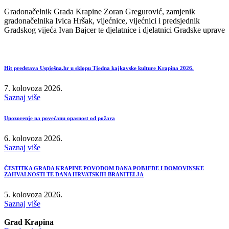
Gradonačelnik Grada Krapine Zoran Gregurović, zamjenik
gradonačelnika Ivica Hršak, vijećnice, vijećnici i predsjednik
Gradskog vijeća Ivan Bajcer te djelatnice i djelatnici Gradske uprave
Hit predstava Uspješna.hr u sklopu Tjedna kajkavske kulture Krapina 2026.
7. kolovoza 2026.
Saznaj više
Upozorenje na povećanu opasnost od požara
6. kolovoza 2026.
Saznaj više
ČESTITKA GRADA KRAPINE POVODOM DANA POBJEDE I DOMOVINSKE
ZAHVALNOSTI TE DANA HRVATSKIH BRANITELJA
5. kolovoza 2026.
Saznaj više
Grad Krapina