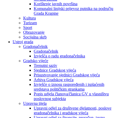
Korištenje javnih površina
Komunalni linijski prijevoz putnika na području
Grada Krapine
Kultura
Turizam
Sport
Obrazovanje
Socijalna skrb
Ustroj grada
Gradonačelnik
Gradonačelnik
Izvješća o radu gradonačelnika
Gradsko vijeće
Trenutni saziv
Sjednice Gradskog vijeća
Prisustvovanje sjednici Gradskog vijeća
Arhiva Gradskog vijeća
Izvješće o iznosu raspoređenih i isplaćenih
sredstava političkim strankama
Popis udjela članova/članica GV u vlasništvu
poslovnog subjekta
Upravna tijela
Upravni odjel za društvene djelatnosti, poslove
gradonačelnika i gradskog vijeća
Upravni odjel za financije, proračun, javnu