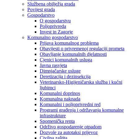
Službena obilježja grada
Povijest grada
Gospodarstvo
O gospodarstvu
Poljoprivreda
Invest in Zagorje
Komunalno gospodarstvo
Prijava komunalnog problema
Obavijesti o privremenoj regulaciji prometa
Obavljanje komunalnih djelatnosti
Cjenici komunalnih usluga
Javna rasvjeta
Dimnjačarske usluge
Deretizacija i dezinsekcija
Veterinarsko-Higijeničarska služba i kućni
ljubimci
Komunalni doprinos
Komunalna naknada
Komunalni i poljoprivredni red
Programi građenja i održavanja komunalne
infrastrukture
Spomenička renta
Održivo gospodarenje otpadom
Dozvole za autotaksi prijevoz
Civilna zaštita