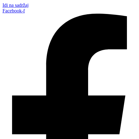
Idi na sadržaj
Facebook-f