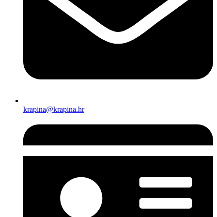
krapina@krapina.hr