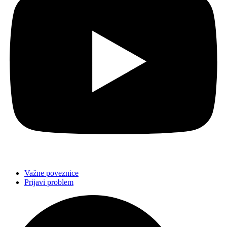
Važne poveznice
Prijavi problem