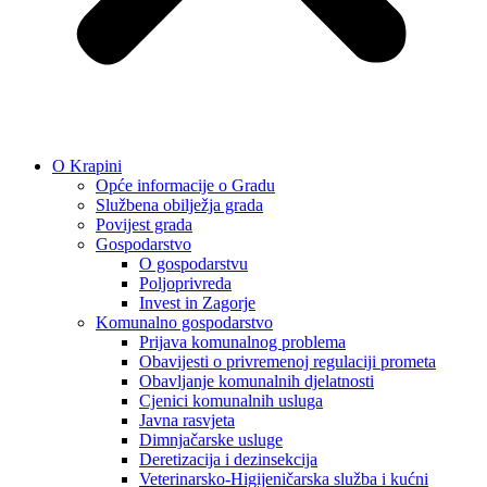
O Krapini
Opće informacije o Gradu
Službena obilježja grada
Povijest grada
Gospodarstvo
O gospodarstvu
Poljoprivreda
Invest in Zagorje
Komunalno gospodarstvo
Prijava komunalnog problema
Obavijesti o privremenoj regulaciji prometa
Obavljanje komunalnih djelatnosti
Cjenici komunalnih usluga
Javna rasvjeta
Dimnjačarske usluge
Deretizacija i dezinsekcija
Veterinarsko-Higijeničarska služba i kućni