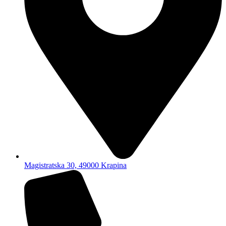
Magistratska 30, 49000 Krapina