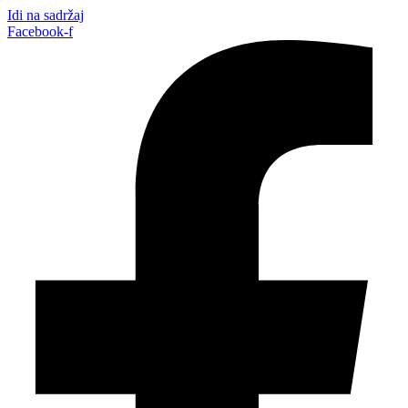
Idi na sadržaj
Facebook-f