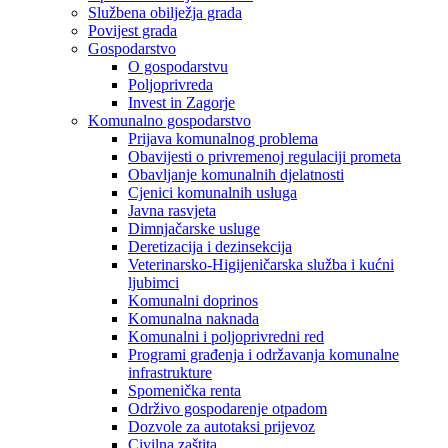
Službena obilježja grada
Povijest grada
Gospodarstvo
O gospodarstvu
Poljoprivreda
Invest in Zagorje
Komunalno gospodarstvo
Prijava komunalnog problema
Obavijesti o privremenoj regulaciji prometa
Obavljanje komunalnih djelatnosti
Cjenici komunalnih usluga
Javna rasvjeta
Dimnjačarske usluge
Deretizacija i dezinsekcija
Veterinarsko-Higijeničarska služba i kućni
ljubimci
Komunalni doprinos
Komunalna naknada
Komunalni i poljoprivredni red
Programi građenja i održavanja komunalne
infrastrukture
Spomenička renta
Održivo gospodarenje otpadom
Dozvole za autotaksi prijevoz
Civilna zaštita