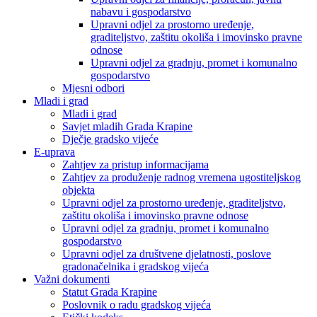
nabavu i gospodarstvo
Upravni odjel za prostorno uređenje,
graditeljstvo, zaštitu okoliša i imovinsko pravne
odnose
Upravni odjel za gradnju, promet i komunalno
gospodarstvo
Mjesni odbori
Mladi i grad
Mladi i grad
Savjet mladih Grada Krapine
Dječje gradsko vijeće
E-uprava
Zahtjev za pristup informacijama
Zahtjev za produženje radnog vremena ugostiteljskog
objekta
Upravni odjel za prostorno uređenje, graditeljstvo,
zaštitu okoliša i imovinsko pravne odnose
Upravni odjel za gradnju, promet i komunalno
gospodarstvo
Upravni odjel za društvene djelatnosti, poslove
gradonačelnika i gradskog vijeća
Važni dokumenti
Statut Grada Krapine
Poslovnik o radu gradskog vijeća