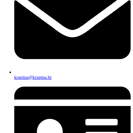
krapina@krapina.hr