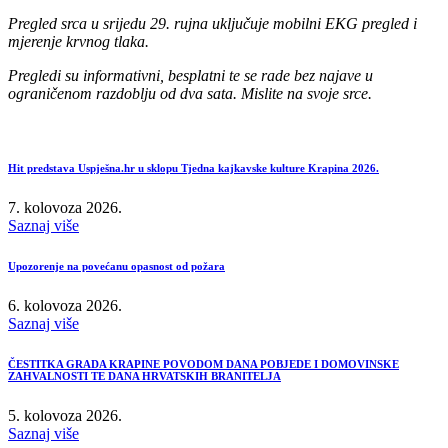
Pregled srca u srijedu 29. rujna uključuje mobilni EKG pregled i
mjerenje krvnog tlaka.
Pregledi su informativni, besplatni te se rade bez najave u
ograničenom razdoblju od dva sata. Mislite na svoje srce.
Hit predstava Uspješna.hr u sklopu Tjedna kajkavske kulture Krapina 2026.
7. kolovoza 2026.
Saznaj više
Upozorenje na povećanu opasnost od požara
6. kolovoza 2026.
Saznaj više
ČESTITKA GRADA KRAPINE POVODOM DANA POBJEDE I DOMOVINSKE
ZAHVALNOSTI TE DANA HRVATSKIH BRANITELJA
5. kolovoza 2026.
Saznaj više