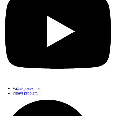
Važne poveznice
Prijavi problem