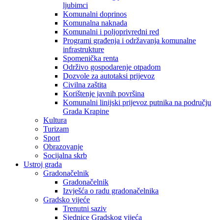
ljubimci
Komunalni doprinos
Komunalna naknada
Komunalni i poljoprivredni red
Programi građenja i održavanja komunalne
infrastrukture
Spomenička renta
Održivo gospodarenje otpadom
Dozvole za autotaksi prijevoz
Civilna zaštita
Korištenje javnih površina
Komunalni linijski prijevoz putnika na području
Grada Krapine
Kultura
Turizam
Sport
Obrazovanje
Socijalna skrb
Ustroj grada
Gradonačelnik
Gradonačelnik
Izvješća o radu gradonačelnika
Gradsko vijeće
Trenutni saziv
Sjednice Gradskog vijeća