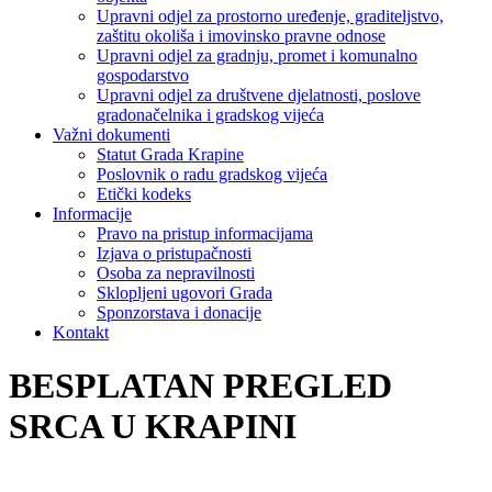
Upravni odjel za prostorno uređenje, graditeljstvo,
zaštitu okoliša i imovinsko pravne odnose
Upravni odjel za gradnju, promet i komunalno
gospodarstvo
Upravni odjel za društvene djelatnosti, poslove
gradonačelnika i gradskog vijeća
Važni dokumenti
Statut Grada Krapine
Poslovnik o radu gradskog vijeća
Etički kodeks
Informacije
Pravo na pristup informacijama
Izjava o pristupačnosti
Osoba za nepravilnosti
Sklopljeni ugovori Grada
Sponzorstava i donacije
Kontakt
BESPLATAN PREGLED
SRCA U KRAPINI