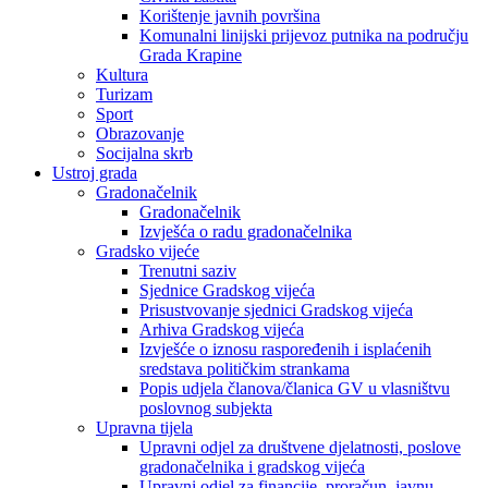
Korištenje javnih površina
Komunalni linijski prijevoz putnika na području
Grada Krapine
Kultura
Turizam
Sport
Obrazovanje
Socijalna skrb
Ustroj grada
Gradonačelnik
Gradonačelnik
Izvješća o radu gradonačelnika
Gradsko vijeće
Trenutni saziv
Sjednice Gradskog vijeća
Prisustvovanje sjednici Gradskog vijeća
Arhiva Gradskog vijeća
Izvješće o iznosu raspoređenih i isplaćenih
sredstava političkim strankama
Popis udjela članova/članica GV u vlasništvu
poslovnog subjekta
Upravna tijela
Upravni odjel za društvene djelatnosti, poslove
gradonačelnika i gradskog vijeća
Upravni odjel za financije, proračun, javnu