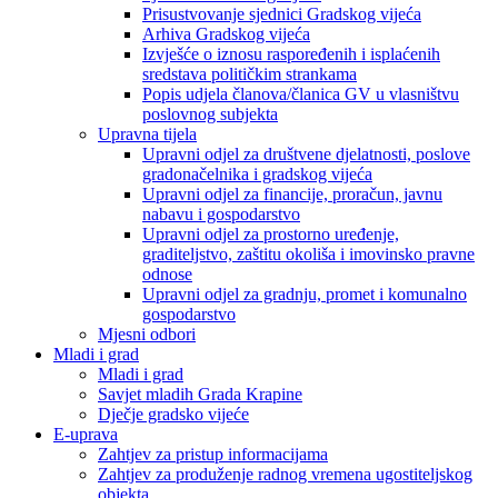
Prisustvovanje sjednici Gradskog vijeća
Arhiva Gradskog vijeća
Izvješće o iznosu raspoređenih i isplaćenih
sredstava političkim strankama
Popis udjela članova/članica GV u vlasništvu
poslovnog subjekta
Upravna tijela
Upravni odjel za društvene djelatnosti, poslove
gradonačelnika i gradskog vijeća
Upravni odjel za financije, proračun, javnu
nabavu i gospodarstvo
Upravni odjel za prostorno uređenje,
graditeljstvo, zaštitu okoliša i imovinsko pravne
odnose
Upravni odjel za gradnju, promet i komunalno
gospodarstvo
Mjesni odbori
Mladi i grad
Mladi i grad
Savjet mladih Grada Krapine
Dječje gradsko vijeće
E-uprava
Zahtjev za pristup informacijama
Zahtjev za produženje radnog vremena ugostiteljskog
objekta