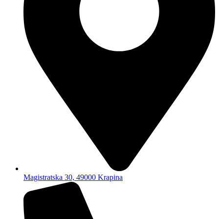
Magistratska 30, 49000 Krapina