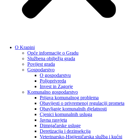
O Krapini
Opće informacije o Gradu
Službena obilježja grada
Povijest grada
Gospodarstvo
O gospodarstvu
Poljoprivreda
Invest in Zagorje
Komunalno gospodarstvo
Prijava komunalnog problema
Obavijesti o privremenoj regulaciji prometa
Obavljanje komunalnih djelatnosti
Cjenici komunalnih usluga
Javna rasvjeta
Dimnjačarske usluge
Deretizacija i dezinsekcija
Veterinarsko-Higijeničarska služba i kućni