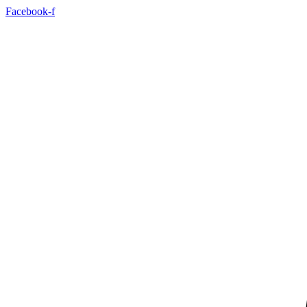
Idi
Facebook-f
na
sadržaj