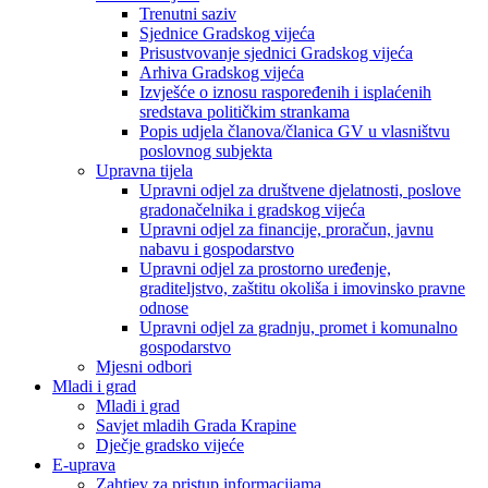
Trenutni saziv
Sjednice Gradskog vijeća
Prisustvovanje sjednici Gradskog vijeća
Arhiva Gradskog vijeća
Izvješće o iznosu raspoređenih i isplaćenih
sredstava političkim strankama
Popis udjela članova/članica GV u vlasništvu
poslovnog subjekta
Upravna tijela
Upravni odjel za društvene djelatnosti, poslove
gradonačelnika i gradskog vijeća
Upravni odjel za financije, proračun, javnu
nabavu i gospodarstvo
Upravni odjel za prostorno uređenje,
graditeljstvo, zaštitu okoliša i imovinsko pravne
odnose
Upravni odjel za gradnju, promet i komunalno
gospodarstvo
Mjesni odbori
Mladi i grad
Mladi i grad
Savjet mladih Grada Krapine
Dječje gradsko vijeće
E-uprava
Zahtjev za pristup informacijama