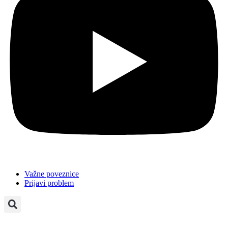
Važne poveznice
Prijavi problem