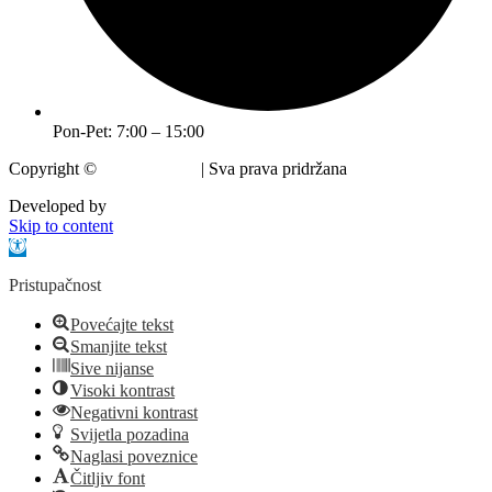
Pon-Pet: 7:00 – 15:00
Copyright ©
Grad Krapina
| Sva prava pridržana
Developed by
krMedia
Skip to content
Open toolbar
Pristupačnost
Povećajte tekst
Smanjite tekst
Sive nijanse
Visoki kontrast
Negativni kontrast
Svijetla pozadina
Naglasi poveznice
Čitljiv font