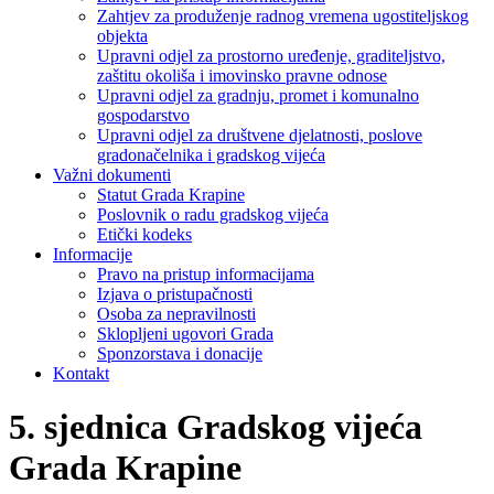
Zahtjev za produženje radnog vremena ugostiteljskog
objekta
Upravni odjel za prostorno uređenje, graditeljstvo,
zaštitu okoliša i imovinsko pravne odnose
Upravni odjel za gradnju, promet i komunalno
gospodarstvo
Upravni odjel za društvene djelatnosti, poslove
gradonačelnika i gradskog vijeća
Važni dokumenti
Statut Grada Krapine
Poslovnik o radu gradskog vijeća
Etički kodeks
Informacije
Pravo na pristup informacijama
Izjava o pristupačnosti
Osoba za nepravilnosti
Sklopljeni ugovori Grada
Sponzorstava i donacije
Kontakt
5. sjednica Gradskog vijeća
Grada Krapine