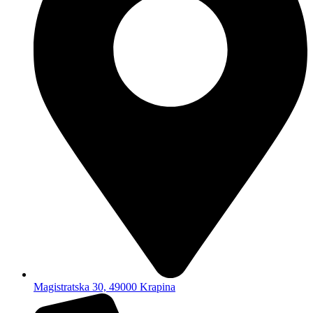
Magistratska 30, 49000 Krapina