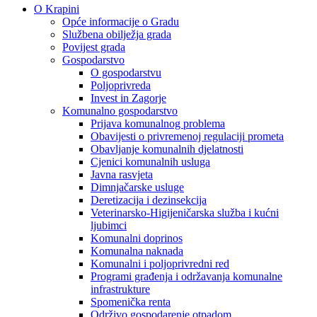
O Krapini
Opće informacije o Gradu
Službena obilježja grada
Povijest grada
Gospodarstvo
O gospodarstvu
Poljoprivreda
Invest in Zagorje
Komunalno gospodarstvo
Prijava komunalnog problema
Obavijesti o privremenoj regulaciji prometa
Obavljanje komunalnih djelatnosti
Cjenici komunalnih usluga
Javna rasvjeta
Dimnjačarske usluge
Deretizacija i dezinsekcija
Veterinarsko-Higijeničarska služba i kućni
ljubimci
Komunalni doprinos
Komunalna naknada
Komunalni i poljoprivredni red
Programi građenja i održavanja komunalne
infrastrukture
Spomenička renta
Održivo gospodarenje otpadom