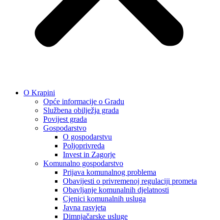
O Krapini
Opće informacije o Gradu
Službena obilježja grada
Povijest grada
Gospodarstvo
O gospodarstvu
Poljoprivreda
Invest in Zagorje
Komunalno gospodarstvo
Prijava komunalnog problema
Obavijesti o privremenoj regulaciji prometa
Obavljanje komunalnih djelatnosti
Cjenici komunalnih usluga
Javna rasvjeta
Dimnjačarske usluge