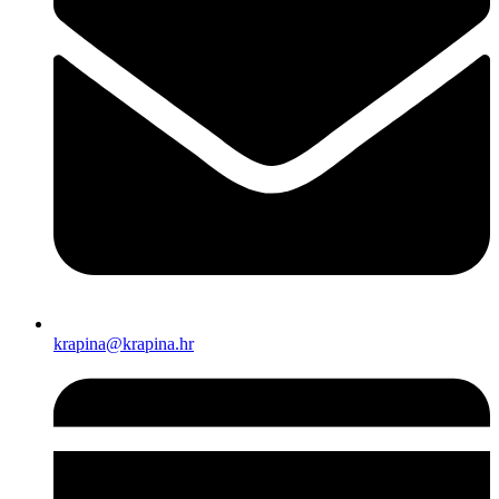
krapina@krapina.hr