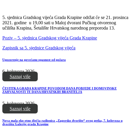
5. sjednica Gradskog vijeća Grada Krapine održat će se 21. prosinca
2021. godine u 19,00 sati u Maloj dvorani Pučkog otvorenog
učilišta Krapina, Šetalište Hrvatskog narodnog preporoda 13.
Poziv – 5. sjednica Gradskog vijeća Grada Krapine
Zapisnik sa 5. sjednice Gradskog vijeća
Upozorenje na povećanu opasnost od požara
6. kolovoza 2026.
Saznaj više
ČESTITKA GRADA KRAPINE POVODOM DANA POBJEDE I DOMOVINSKE
ZAHVALNOSTI TE DANA HRVATSKIH BRANITELJA
5. kolovoza 2026.
Saznaj više
Nova mala eko-etno dječja radionica „Zagorsko dvorište“ ovog petka, 7. kolovoza u
dvorištu Galerije grada Krapine