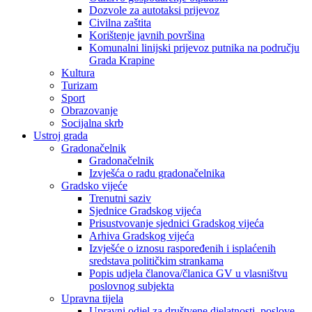
Dozvole za autotaksi prijevoz
Civilna zaštita
Korištenje javnih površina
Komunalni linijski prijevoz putnika na području
Grada Krapine
Kultura
Turizam
Sport
Obrazovanje
Socijalna skrb
Ustroj grada
Gradonačelnik
Gradonačelnik
Izvješća o radu gradonačelnika
Gradsko vijeće
Trenutni saziv
Sjednice Gradskog vijeća
Prisustvovanje sjednici Gradskog vijeća
Arhiva Gradskog vijeća
Izvješće o iznosu raspoređenih i isplaćenih
sredstava političkim strankama
Popis udjela članova/članica GV u vlasništvu
poslovnog subjekta
Upravna tijela
Upravni odjel za društvene djelatnosti, poslove