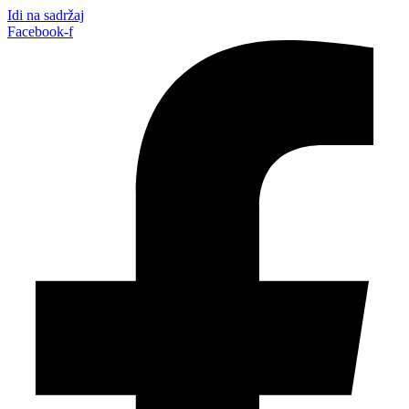
Idi na sadržaj
Facebook-f