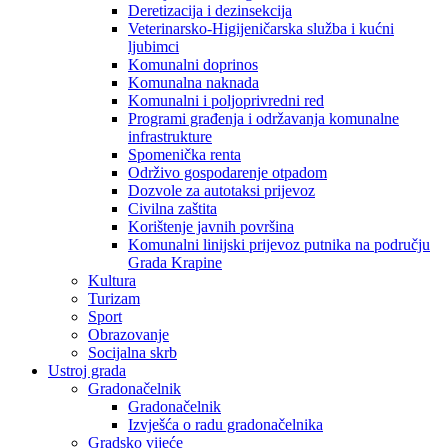
Deretizacija i dezinsekcija
Veterinarsko-Higijeničarska služba i kućni
ljubimci
Komunalni doprinos
Komunalna naknada
Komunalni i poljoprivredni red
Programi građenja i održavanja komunalne
infrastrukture
Spomenička renta
Održivo gospodarenje otpadom
Dozvole za autotaksi prijevoz
Civilna zaštita
Korištenje javnih površina
Komunalni linijski prijevoz putnika na području
Grada Krapine
Kultura
Turizam
Sport
Obrazovanje
Socijalna skrb
Ustroj grada
Gradonačelnik
Gradonačelnik
Izvješća o radu gradonačelnika
Gradsko vijeće