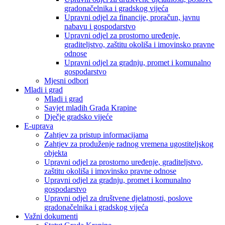
gradonačelnika i gradskog vijeća
Upravni odjel za financije, proračun, javnu
nabavu i gospodarstvo
Upravni odjel za prostorno uređenje,
graditeljstvo, zaštitu okoliša i imovinsko pravne
odnose
Upravni odjel za gradnju, promet i komunalno
gospodarstvo
Mjesni odbori
Mladi i grad
Mladi i grad
Savjet mladih Grada Krapine
Dječje gradsko vijeće
E-uprava
Zahtjev za pristup informacijama
Zahtjev za produženje radnog vremena ugostiteljskog
objekta
Upravni odjel za prostorno uređenje, graditeljstvo,
zaštitu okoliša i imovinsko pravne odnose
Upravni odjel za gradnju, promet i komunalno
gospodarstvo
Upravni odjel za društvene djelatnosti, poslove
gradonačelnika i gradskog vijeća
Važni dokumenti