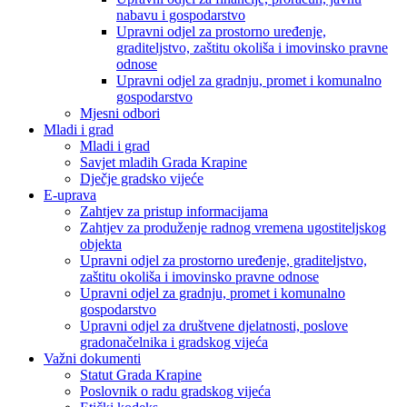
nabavu i gospodarstvo
Upravni odjel za prostorno uređenje,
graditeljstvo, zaštitu okoliša i imovinsko pravne
odnose
Upravni odjel za gradnju, promet i komunalno
gospodarstvo
Mjesni odbori
Mladi i grad
Mladi i grad
Savjet mladih Grada Krapine
Dječje gradsko vijeće
E-uprava
Zahtjev za pristup informacijama
Zahtjev za produženje radnog vremena ugostiteljskog
objekta
Upravni odjel za prostorno uređenje, graditeljstvo,
zaštitu okoliša i imovinsko pravne odnose
Upravni odjel za gradnju, promet i komunalno
gospodarstvo
Upravni odjel za društvene djelatnosti, poslove
gradonačelnika i gradskog vijeća
Važni dokumenti
Statut Grada Krapine
Poslovnik o radu gradskog vijeća