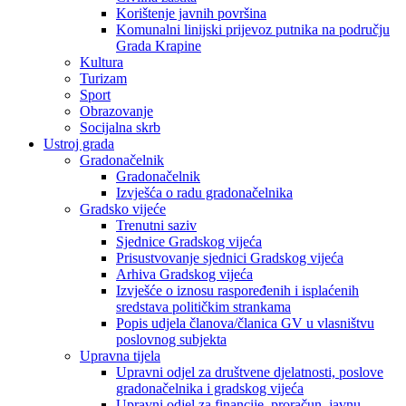
Korištenje javnih površina
Komunalni linijski prijevoz putnika na području
Grada Krapine
Kultura
Turizam
Sport
Obrazovanje
Socijalna skrb
Ustroj grada
Gradonačelnik
Gradonačelnik
Izvješća o radu gradonačelnika
Gradsko vijeće
Trenutni saziv
Sjednice Gradskog vijeća
Prisustvovanje sjednici Gradskog vijeća
Arhiva Gradskog vijeća
Izvješće o iznosu raspoređenih i isplaćenih
sredstava političkim strankama
Popis udjela članova/članica GV u vlasništvu
poslovnog subjekta
Upravna tijela
Upravni odjel za društvene djelatnosti, poslove
gradonačelnika i gradskog vijeća
Upravni odjel za financije, proračun, javnu