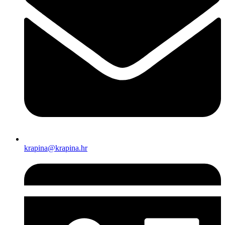
krapina@krapina.hr