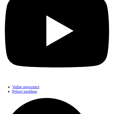
Važne poveznice
Prijavi problem