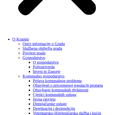
O Krapini
Opće informacije o Gradu
Službena obilježja grada
Povijest grada
Gospodarstvo
O gospodarstvu
Poljoprivreda
Invest in Zagorje
Komunalno gospodarstvo
Prijava komunalnog problema
Obavijesti o privremenoj regulaciji prometa
Obavljanje komunalnih djelatnosti
Cjenici komunalnih usluga
Javna rasvjeta
Dimnjačarske usluge
Deretizacija i dezinsekcija
Veterinarsko-Higijeničarska služba i kućni