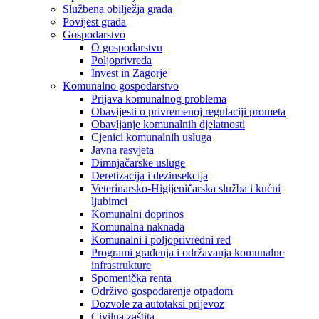
Službena obilježja grada
Povijest grada
Gospodarstvo
O gospodarstvu
Poljoprivreda
Invest in Zagorje
Komunalno gospodarstvo
Prijava komunalnog problema
Obavijesti o privremenoj regulaciji prometa
Obavljanje komunalnih djelatnosti
Cjenici komunalnih usluga
Javna rasvjeta
Dimnjačarske usluge
Deretizacija i dezinsekcija
Veterinarsko-Higijeničarska služba i kućni
ljubimci
Komunalni doprinos
Komunalna naknada
Komunalni i poljoprivredni red
Programi građenja i održavanja komunalne
infrastrukture
Spomenička renta
Održivo gospodarenje otpadom
Dozvole za autotaksi prijevoz
Civilna zaštita