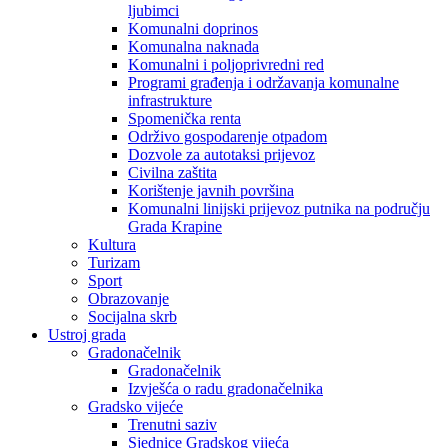
ljubimci
Komunalni doprinos
Komunalna naknada
Komunalni i poljoprivredni red
Programi građenja i održavanja komunalne
infrastrukture
Spomenička renta
Održivo gospodarenje otpadom
Dozvole za autotaksi prijevoz
Civilna zaštita
Korištenje javnih površina
Komunalni linijski prijevoz putnika na području
Grada Krapine
Kultura
Turizam
Sport
Obrazovanje
Socijalna skrb
Ustroj grada
Gradonačelnik
Gradonačelnik
Izvješća o radu gradonačelnika
Gradsko vijeće
Trenutni saziv
Sjednice Gradskog vijeća