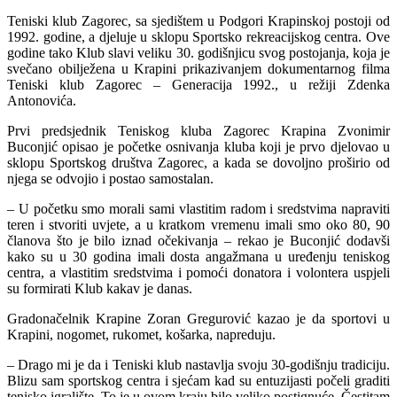
Teniski klub Zagorec, sa sjedištem u Podgori Krapinskoj postoji od
1992. godine, a djeluje u sklopu Sportsko rekreacijskog centra. Ove
godine tako Klub slavi veliku 30. godišnjicu svog postojanja, koja je
svečano obilježena u Krapini prikazivanjem dokumentarnog filma
Teniski klub Zagorec – Generacija 1992., u režiji Zdenka
Antonovića.
Prvi predsjednik Teniskog kluba Zagorec Krapina Zvonimir
Buconjić opisao je početke osnivanja kluba koji je prvo djelovao u
sklopu Sportskog društva Zagorec, a kada se dovoljno proširio od
njega se odvojio i postao samostalan.
– U početku smo morali sami vlastitim radom i sredstvima napraviti
teren i stvoriti uvjete, a u kratkom vremenu imali smo oko 80, 90
članova što je bilo iznad očekivanja – rekao je Buconjić dodavši
kako su u 30 godina imali dosta angažmana u uređenju teniskog
centra, a vlastitim sredstvima i pomoći donatora i volontera uspjeli
su formirati Klub kakav je danas.
Gradonačelnik Krapine Zoran Gregurović kazao je da sportovi u
Krapini, nogomet, rukomet, košarka, napreduju.
– Drago mi je da i Teniski klub nastavlja svoju 30-godišnju tradiciju.
Blizu sam sportskog centra i sjećam kad su entuzijasti počeli graditi
tenisko igralište. To je u ovom kraju bilo veliko postignuće. Čestitam