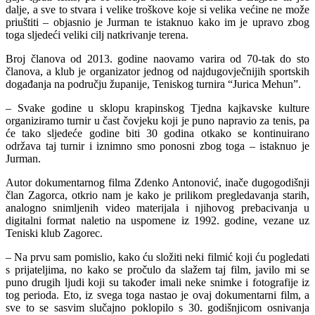
dalje, a sve to stvara i velike troškove koje si velika većine ne može
priuštiti – objasnio je Jurman te istaknuo kako im je upravo zbog
toga sljedeći veliki cilj natkrivanje terena.
Broj članova od 2013. godine naovamo varira od 70-tak do sto
članova, a klub je organizator jednog od najdugovječnijih sportskih
događanja na području županije, Teniskog turnira “Jurica Mehun”.
– Svake godine u sklopu krapinskog Tjedna kajkavske kulture
organiziramo turnir u čast čovjeku koji je puno napravio za tenis, pa
će tako sljedeće godine biti 30 godina otkako se kontinuirano
održava taj turnir i iznimno smo ponosni zbog toga – istaknuo je
Jurman.
Autor dokumentarnog filma Zdenko Antonović, inače dugogodišnji
član Zagorca, otkrio nam je kako je prilikom pregledavanja starih,
analogno snimljenih video materijala i njihovog prebacivanja u
digitalni format naletio na uspomene iz 1992. godine, vezane uz
Teniski klub Zagorec.
– Na prvu sam pomislio, kako ću složiti neki filmić koji ću pogledati
s prijateljima, no kako se pročulo da slažem taj film, javilo mi se
puno drugih ljudi koji su također imali neke snimke i fotografije iz
tog perioda. Eto, iz svega toga nastao je ovaj dokumentarni film, a
sve to se sasvim slučajno poklopilo s 30. godišnjicom osnivanja