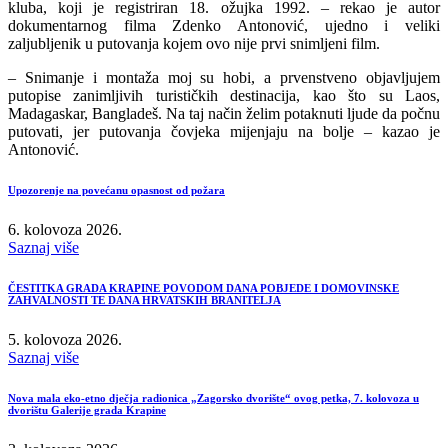
kluba, koji je registriran 18. ožujka 1992. – rekao je autor
dokumentarnog filma Zdenko Antonović, ujedno i veliki
zaljubljenik u putovanja kojem ovo nije prvi snimljeni film.
– Snimanje i montaža moj su hobi, a prvenstveno objavljujem
putopise zanimljivih turističkih destinacija, kao što su Laos,
Madagaskar, Bangladeš. Na taj način želim potaknuti ljude da počnu
putovati, jer putovanja čovjeka mijenjaju na bolje – kazao je
Antonović.
Upozorenje na povećanu opasnost od požara
6. kolovoza 2026.
Saznaj više
ČESTITKA GRADA KRAPINE POVODOM DANA POBJEDE I DOMOVINSKE
ZAHVALNOSTI TE DANA HRVATSKIH BRANITELJA
5. kolovoza 2026.
Saznaj više
Nova mala eko-etno dječja radionica „Zagorsko dvorište“ ovog petka, 7. kolovoza u
dvorištu Galerije grada Krapine