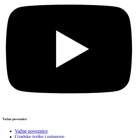
Važne poveznice
Važne poveznice
Gradske tvrtke i ustanove