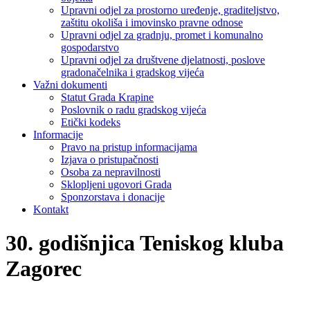
Upravni odjel za prostorno uređenje, graditeljstvo,
zaštitu okoliša i imovinsko pravne odnose
Upravni odjel za gradnju, promet i komunalno
gospodarstvo
Upravni odjel za društvene djelatnosti, poslove
gradonačelnika i gradskog vijeća
Važni dokumenti
Statut Grada Krapine
Poslovnik o radu gradskog vijeća
Etički kodeks
Informacije
Pravo na pristup informacijama
Izjava o pristupačnosti
Osoba za nepravilnosti
Sklopljeni ugovori Grada
Sponzorstava i donacije
Kontakt
30. godišnjica Teniskog kluba
Zagorec