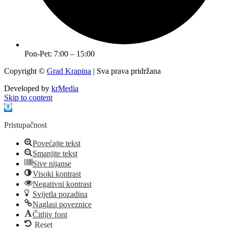
Pon-Pet: 7:00 – 15:00
Copyright ©
Grad Krapina
| Sva prava pridržana
Developed by
krMedia
Skip to content
Open toolbar
Pristupačnost
Povećajte tekst
Smanjite tekst
Sive nijanse
Visoki kontrast
Negativni kontrast
Svijetla pozadina
Naglasi poveznice
Čitljiv font
Reset