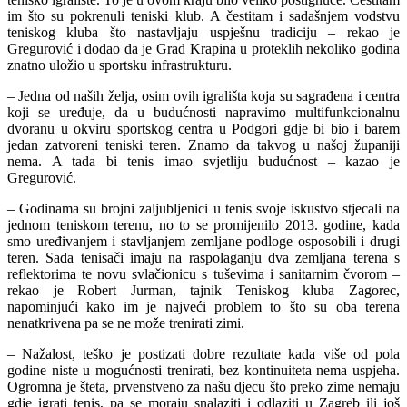
im što su pokrenuli teniski klub. A čestitam i sadašnjem vodstvu
teniskog kluba što nastavljaju uspješnu tradiciju – rekao je
Gregurović i dodao da je Grad Krapina u proteklih nekoliko godina
znatno uložio u sportsku infrastrukturu.
– Jedna od naših želja, osim ovih igrališta koja su sagrađena i centra
koji se uređuje, da u budućnosti napravimo multifunkcionalnu
dvoranu u okviru sportskog centra u Podgori gdje bi bio i barem
jedan zatvoreni teniski teren. Znamo da takvog u našoj županiji
nema. A tada bi tenis imao svjetliju budućnost – kazao je
Gregurović.
– Godinama su brojni zaljubljenici u tenis svoje iskustvo stjecali na
jednom teniskom terenu, no to se promijenilo 2013. godine, kada
smo uređivanjem i stavljanjem zemljane podloge osposobili i drugi
teren. Sada tenisači imaju na raspolaganju dva zemljana terena s
reflektorima te novu svlačionicu s tuševima i sanitarnim čvorom –
rekao je Robert Jurman, tajnik Teniskog kluba Zagorec,
napominjući kako im je najveći problem to što su oba terena
nenatkrivena pa se ne može trenirati zimi.
– Nažalost, teško je postizati dobre rezultate kada više od pola
godine niste u mogućnosti trenirati, bez kontinuiteta nema uspjeha.
Ogromna je šteta, prvenstveno za našu djecu što preko zime nemaju
gdje igrati tenis, pa se moraju snalaziti i odlaziti u Zagreb ili još