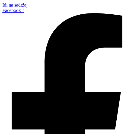
Idi na sadržaj
Facebook-f