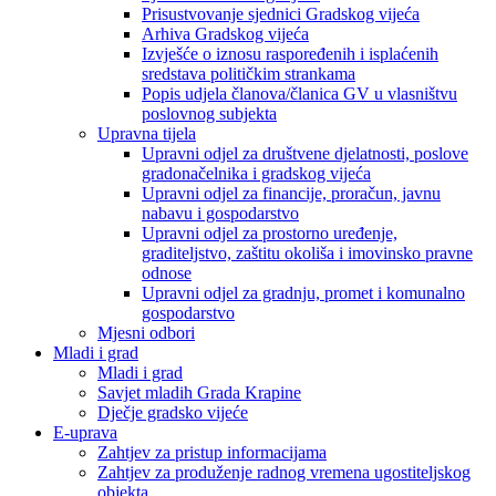
Prisustvovanje sjednici Gradskog vijeća
Arhiva Gradskog vijeća
Izvješće o iznosu raspoređenih i isplaćenih
sredstava političkim strankama
Popis udjela članova/članica GV u vlasništvu
poslovnog subjekta
Upravna tijela
Upravni odjel za društvene djelatnosti, poslove
gradonačelnika i gradskog vijeća
Upravni odjel za financije, proračun, javnu
nabavu i gospodarstvo
Upravni odjel za prostorno uređenje,
graditeljstvo, zaštitu okoliša i imovinsko pravne
odnose
Upravni odjel za gradnju, promet i komunalno
gospodarstvo
Mjesni odbori
Mladi i grad
Mladi i grad
Savjet mladih Grada Krapine
Dječje gradsko vijeće
E-uprava
Zahtjev za pristup informacijama
Zahtjev za produženje radnog vremena ugostiteljskog
objekta