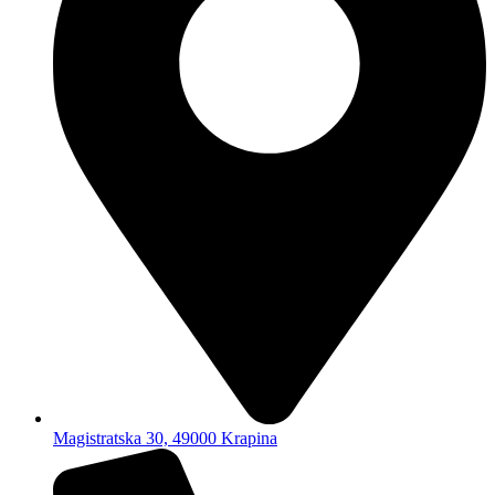
Magistratska 30, 49000 Krapina