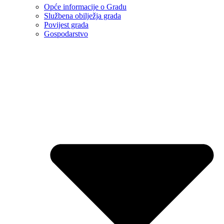
Opće informacije o Gradu
Službena obilježja grada
Povijest grada
Gospodarstvo