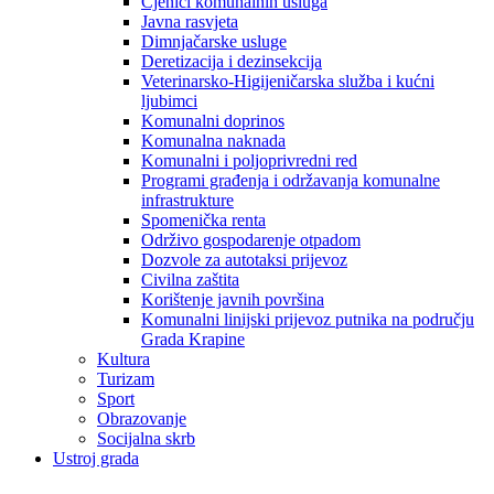
Cjenici komunalnih usluga
Javna rasvjeta
Dimnjačarske usluge
Deretizacija i dezinsekcija
Veterinarsko-Higijeničarska služba i kućni
ljubimci
Komunalni doprinos
Komunalna naknada
Komunalni i poljoprivredni red
Programi građenja i održavanja komunalne
infrastrukture
Spomenička renta
Održivo gospodarenje otpadom
Dozvole za autotaksi prijevoz
Civilna zaštita
Korištenje javnih površina
Komunalni linijski prijevoz putnika na području
Grada Krapine
Kultura
Turizam
Sport
Obrazovanje
Socijalna skrb
Ustroj grada