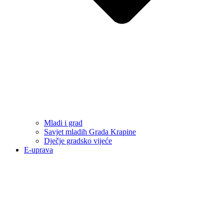
Mladi i grad
Savjet mladih Grada Krapine
Dječje gradsko vijeće
E-uprava