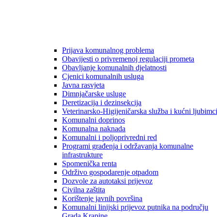
Prijava komunalnog problema
Obavijesti o privremenoj regulaciji prometa
Obavljanje komunalnih djelatnosti
Cjenici komunalnih usluga
Javna rasvjeta
Dimnjačarske usluge
Deretizacija i dezinsekcija
Veterinarsko-Higijeničarska služba i kućni ljubimc
Komunalni doprinos
Komunalna naknada
Komunalni i poljoprivredni red
Programi građenja i održavanja komunalne
infrastrukture
Spomenička renta
Održivo gospodarenje otpadom
Dozvole za autotaksi prijevoz
Civilna zaštita
Korištenje javnih površina
Komunalni linijski prijevoz putnika na području
Grada Krapine