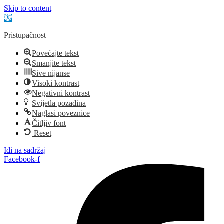
Skip to content
Open toolbar
Pristupačnost
Povećajte tekst
Smanjite tekst
Sive nijanse
Visoki kontrast
Negativni kontrast
Svijetla pozadina
Naglasi poveznice
Čitljiv font
Reset
Idi na sadržaj
Facebook-f