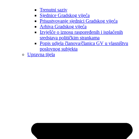
Trenutni saziv
Sjednice Gradskog vijeća
Prisustvovanje sjednici Gradskog vijeća
Arhiva Gradskog vijeća
Izvješće o iznosu raspoređenih i isplaćenih
sredstava političkim strankama
Popis udjela članova/članica GV u vlasništvu
poslovnog subjekta
Upravna tijela