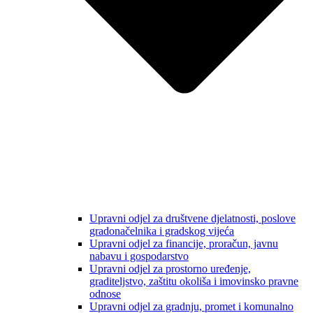
Upravni odjel za društvene djelatnosti, poslove
gradonačelnika i gradskog vijeća
Upravni odjel za financije, proračun, javnu
nabavu i gospodarstvo
Upravni odjel za prostorno uređenje,
graditeljstvo, zaštitu okoliša i imovinsko pravne
odnose
Upravni odjel za gradnju, promet i komunalno