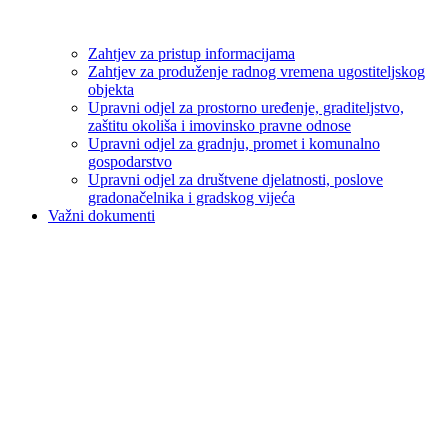
Zahtjev za pristup informacijama
Zahtjev za produženje radnog vremena ugostiteljskog
objekta
Upravni odjel za prostorno uređenje, graditeljstvo,
zaštitu okoliša i imovinsko pravne odnose
Upravni odjel za gradnju, promet i komunalno
gospodarstvo
Upravni odjel za društvene djelatnosti, poslove
gradonačelnika i gradskog vijeća
Važni dokumenti