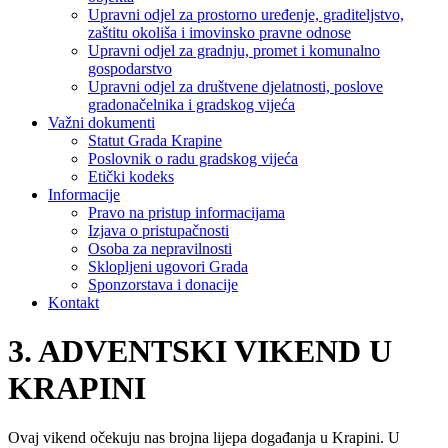
Upravni odjel za prostorno uređenje, graditeljstvo,
zaštitu okoliša i imovinsko pravne odnose
Upravni odjel za gradnju, promet i komunalno
gospodarstvo
Upravni odjel za društvene djelatnosti, poslove
gradonačelnika i gradskog vijeća
Važni dokumenti
Statut Grada Krapine
Poslovnik o radu gradskog vijeća
Etički kodeks
Informacije
Pravo na pristup informacijama
Izjava o pristupačnosti
Osoba za nepravilnosti
Sklopljeni ugovori Grada
Sponzorstava i donacije
Kontakt
3. ADVENTSKI VIKEND U
KRAPINI
Ovaj vikend očekuju nas brojna lijepa događanja u Krapini. U