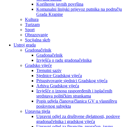
Korištenje javnih površina
Komunalni linijski prijevoz putnika na području
Grada Krapine
Kultura
Turizam
Sport
Obrazovanje
Socijalna skrb
Ustroj grada
Gradonačelnik
Gradonačelnik
Izvješća o radu gradonačelnika
Gradsko vijeće
Trenutni saziv
Sjednice Gradskog vijeća
Prisustvovanje sjednici Gradskog vijeća
Arhiva Gradskog vijeća
Izvješće o iznosu raspoređenih i isplaćenih
sredstava političkim strankama
Popis udjela članova/članica GV u vlasništvu
poslovnog subjekta
Upravna tijela
Upravni odjel za društvene djelatnosti, poslove
gradonačelnika i gradskog vijeća
Upravni odjel za financije, proračun, javnu