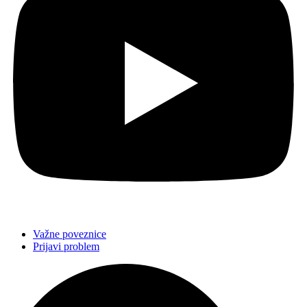
Važne poveznice
Prijavi problem