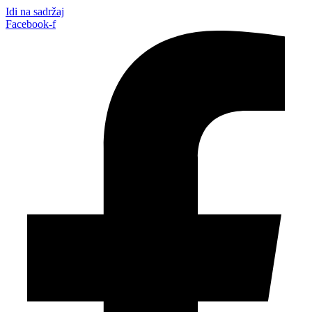
Idi na sadržaj
Facebook-f