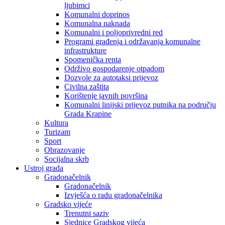
ljubimci
Komunalni doprinos
Komunalna naknada
Komunalni i poljoprivredni red
Programi građenja i održavanja komunalne
infrastrukture
Spomenička renta
Održivo gospodarenje otpadom
Dozvole za autotaksi prijevoz
Civilna zaštita
Korištenje javnih površina
Komunalni linijski prijevoz putnika na području
Grada Krapine
Kultura
Turizam
Sport
Obrazovanje
Socijalna skrb
Ustroj grada
Gradonačelnik
Gradonačelnik
Izvješća o radu gradonačelnika
Gradsko vijeće
Trenutni saziv
Sjednice Gradskog vijeća