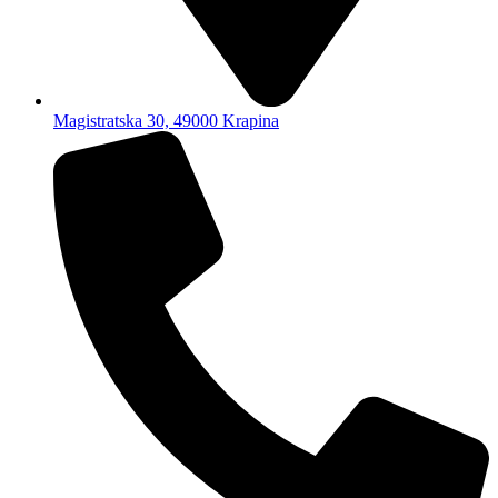
Magistratska 30, 49000 Krapina