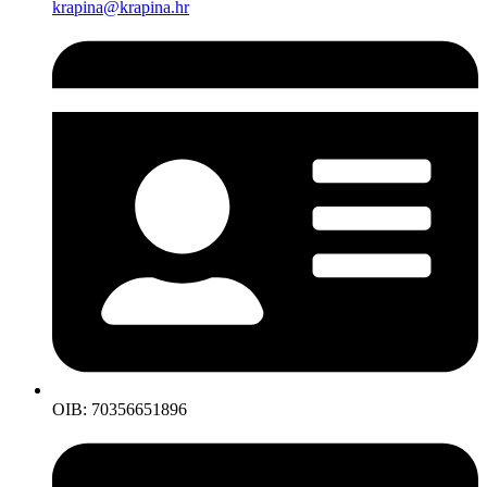
krapina@krapina.hr
OIB: 70356651896