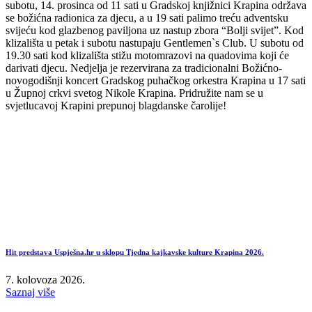
subotu, 14. prosinca od 11 sati u Gradskoj knjižnici Krapina održava
se božićna radionica za djecu, a u 19 sati palimo treću adventsku
svijeću kod glazbenog paviljona uz nastup zbora “Bolji svijet”. Kod
klizališta u petak i subotu nastupaju Gentlemen`s Club. U subotu od
19.30 sati kod klizališta stižu motomrazovi na quadovima koji će
darivati djecu. Nedjelja je rezervirana za tradicionalni Božićno-
novogodišnji koncert Gradskog puhačkog orkestra Krapina u 17 sati
u Župnoj crkvi svetog Nikole Krapina. Pridružite nam se u
svjetlucavoj Krapini prepunoj blagdanske čarolije!
Hit predstava Uspješna.hr u sklopu Tjedna kajkavske kulture Krapina 2026.
7. kolovoza 2026.
Saznaj više