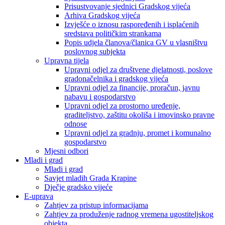
Prisustvovanje sjednici Gradskog vijeća
Arhiva Gradskog vijeća
Izvješće o iznosu raspoređenih i isplaćenih
sredstava političkim strankama
Popis udjela članova/članica GV u vlasništvu
poslovnog subjekta
Upravna tijela
Upravni odjel za društvene djelatnosti, poslove
gradonačelnika i gradskog vijeća
Upravni odjel za financije, proračun, javnu
nabavu i gospodarstvo
Upravni odjel za prostorno uređenje,
graditeljstvo, zaštitu okoliša i imovinsko pravne
odnose
Upravni odjel za gradnju, promet i komunalno
gospodarstvo
Mjesni odbori
Mladi i grad
Mladi i grad
Savjet mladih Grada Krapine
Dječje gradsko vijeće
E-uprava
Zahtjev za pristup informacijama
Zahtjev za produženje radnog vremena ugostiteljskog
objekta