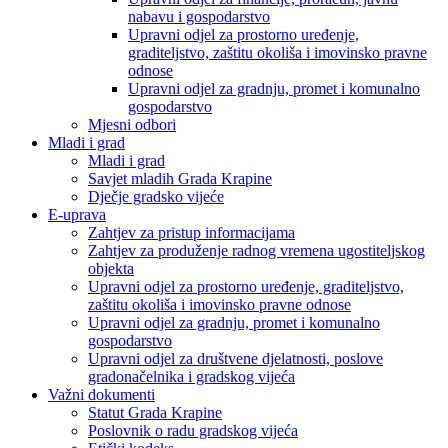
nabavu i gospodarstvo
Upravni odjel za prostorno uređenje,
graditeljstvo, zaštitu okoliša i imovinsko pravne
odnose
Upravni odjel za gradnju, promet i komunalno
gospodarstvo
Mjesni odbori
Mladi i grad
Mladi i grad
Savjet mladih Grada Krapine
Dječje gradsko vijeće
E-uprava
Zahtjev za pristup informacijama
Zahtjev za produženje radnog vremena ugostiteljskog
objekta
Upravni odjel za prostorno uređenje, graditeljstvo,
zaštitu okoliša i imovinsko pravne odnose
Upravni odjel za gradnju, promet i komunalno
gospodarstvo
Upravni odjel za društvene djelatnosti, poslove
gradonačelnika i gradskog vijeća
Važni dokumenti
Statut Grada Krapine
Poslovnik o radu gradskog vijeća