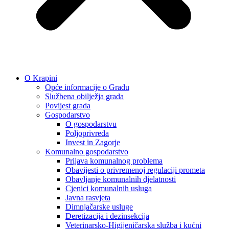
O Krapini
Opće informacije o Gradu
Službena obilježja grada
Povijest grada
Gospodarstvo
O gospodarstvu
Poljoprivreda
Invest in Zagorje
Komunalno gospodarstvo
Prijava komunalnog problema
Obavijesti o privremenoj regulaciji prometa
Obavljanje komunalnih djelatnosti
Cjenici komunalnih usluga
Javna rasvjeta
Dimnjačarske usluge
Deretizacija i dezinsekcija
Veterinarsko-Higijeničarska služba i kućni