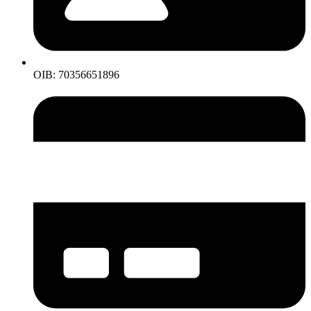
OIB: 70356651896