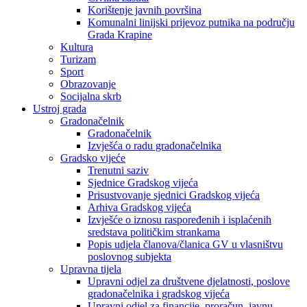
Korištenje javnih površina
Komunalni linijski prijevoz putnika na području
Grada Krapine
Kultura
Turizam
Sport
Obrazovanje
Socijalna skrb
Ustroj grada
Gradonačelnik
Gradonačelnik
Izvješća o radu gradonačelnika
Gradsko vijeće
Trenutni saziv
Sjednice Gradskog vijeća
Prisustvovanje sjednici Gradskog vijeća
Arhiva Gradskog vijeća
Izvješće o iznosu raspoređenih i isplaćenih
sredstava političkim strankama
Popis udjela članova/članica GV u vlasništvu
poslovnog subjekta
Upravna tijela
Upravni odjel za društvene djelatnosti, poslove
gradonačelnika i gradskog vijeća
Upravni odjel za financije, proračun, javnu