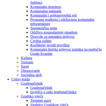
ljubimci
Komunalni doprinos
Komunalna naknada
Komunalni i poljoprivredni red
Programi građenja i održavanja komunalne
infrastrukture
Spomenička renta
Održivo gospodarenje otpadom
Dozvole za autotaksi prijevoz
Civilna zaštita
Korištenje javnih površina
Komunalni linijski prijevoz putnika na području
Grada Krapine
Kultura
Turizam
Sport
Obrazovanje
Socijalna skrb
Ustroj grada
Gradonačelnik
Gradonačelnik
Izvješća o radu gradonačelnika
Gradsko vijeće
Trenutni saziv
Sjednice Gradskog vijeća