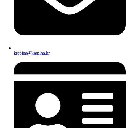
krapina@krapina.hr