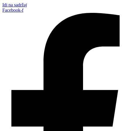
Idi na sadržaj
Facebook-f