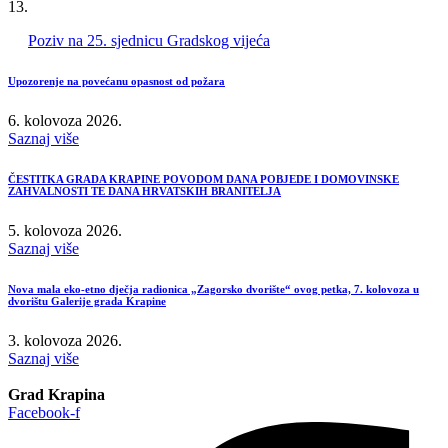
13.
Poziv na 25. sjednicu Gradskog vijeća
Upozorenje na povećanu opasnost od požara
6. kolovoza 2026.
Saznaj više
ČESTITKA GRADA KRAPINE POVODOM DANA POBJEDE I DOMOVINSKE
ZAHVALNOSTI TE DANA HRVATSKIH BRANITELJA
5. kolovoza 2026.
Saznaj više
Nova mala eko-etno dječja radionica „Zagorsko dvorište“ ovog petka, 7. kolovoza u
dvorištu Galerije grada Krapine
3. kolovoza 2026.
Saznaj više
Grad Krapina
Facebook-f