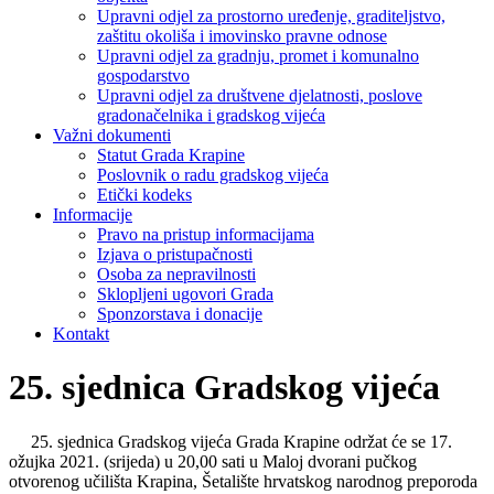
Upravni odjel za prostorno uređenje, graditeljstvo,
zaštitu okoliša i imovinsko pravne odnose
Upravni odjel za gradnju, promet i komunalno
gospodarstvo
Upravni odjel za društvene djelatnosti, poslove
gradonačelnika i gradskog vijeća
Važni dokumenti
Statut Grada Krapine
Poslovnik o radu gradskog vijeća
Etički kodeks
Informacije
Pravo na pristup informacijama
Izjava o pristupačnosti
Osoba za nepravilnosti
Sklopljeni ugovori Grada
Sponzorstava i donacije
Kontakt
25. sjednica Gradskog vijeća
25. sjednica Gradskog vijeća Grada Krapine održat će se 17.
ožujka 2021. (srijeda) u 20,00 sati u Maloj dvorani pučkog
otvorenog učilišta Krapina, Šetalište hrvatskog narodnog preporoda