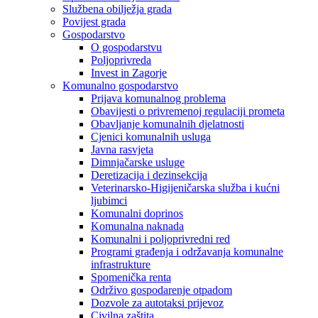
Službena obilježja grada
Povijest grada
Gospodarstvo
O gospodarstvu
Poljoprivreda
Invest in Zagorje
Komunalno gospodarstvo
Prijava komunalnog problema
Obavijesti o privremenoj regulaciji prometa
Obavljanje komunalnih djelatnosti
Cjenici komunalnih usluga
Javna rasvjeta
Dimnjačarske usluge
Deretizacija i dezinsekcija
Veterinarsko-Higijeničarska služba i kućni
ljubimci
Komunalni doprinos
Komunalna naknada
Komunalni i poljoprivredni red
Programi građenja i održavanja komunalne
infrastrukture
Spomenička renta
Održivo gospodarenje otpadom
Dozvole za autotaksi prijevoz
Civilna zaštita