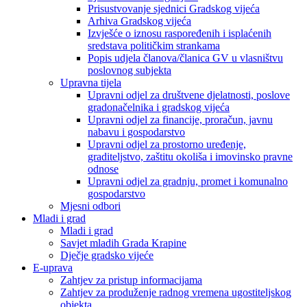
Prisustvovanje sjednici Gradskog vijeća
Arhiva Gradskog vijeća
Izvješće o iznosu raspoređenih i isplaćenih
sredstava političkim strankama
Popis udjela članova/članica GV u vlasništvu
poslovnog subjekta
Upravna tijela
Upravni odjel za društvene djelatnosti, poslove
gradonačelnika i gradskog vijeća
Upravni odjel za financije, proračun, javnu
nabavu i gospodarstvo
Upravni odjel za prostorno uređenje,
graditeljstvo, zaštitu okoliša i imovinsko pravne
odnose
Upravni odjel za gradnju, promet i komunalno
gospodarstvo
Mjesni odbori
Mladi i grad
Mladi i grad
Savjet mladih Grada Krapine
Dječje gradsko vijeće
E-uprava
Zahtjev za pristup informacijama
Zahtjev za produženje radnog vremena ugostiteljskog
objekta