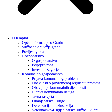
O Krapini
Opće informacije o Gradu
Službena obilježja grada
Povijest grada
Gospodarstvo
O gospodarstvu
Poljoprivreda
Invest in Zagorje
Komunalno gospodarstvo
Prijava komunalnog problema
Obavijesti o privremenoj regulaciji prometa
Obavljanje komunalnih djelatnosti
Cjenici komunalnih usluga
Javna rasvjeta
Dimnjačarske usluge
Deretizacija i dezinsekcija
Veterinarsko-Higijeničarska služba i kućni