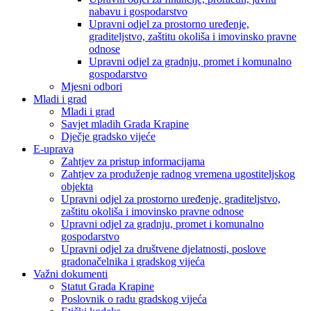
nabavu i gospodarstvo
Upravni odjel za prostorno uređenje,
graditeljstvo, zaštitu okoliša i imovinsko pravne
odnose
Upravni odjel za gradnju, promet i komunalno
gospodarstvo
Mjesni odbori
Mladi i grad
Mladi i grad
Savjet mladih Grada Krapine
Dječje gradsko vijeće
E-uprava
Zahtjev za pristup informacijama
Zahtjev za produženje radnog vremena ugostiteljskog
objekta
Upravni odjel za prostorno uređenje, graditeljstvo,
zaštitu okoliša i imovinsko pravne odnose
Upravni odjel za gradnju, promet i komunalno
gospodarstvo
Upravni odjel za društvene djelatnosti, poslove
gradonačelnika i gradskog vijeća
Važni dokumenti
Statut Grada Krapine
Poslovnik o radu gradskog vijeća