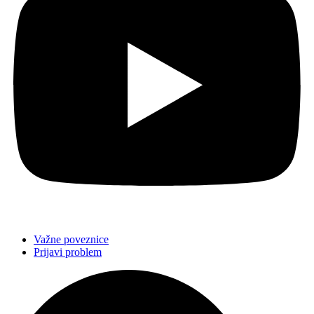
Važne poveznice
Prijavi problem