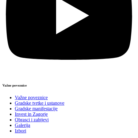
Važne poveznice
Važne poveznice
Gradske tvrtke i ustanove
Gradske manifestacije
Invest in Zagorje
Obrasci i zahtjevi
Galerija
Izbori