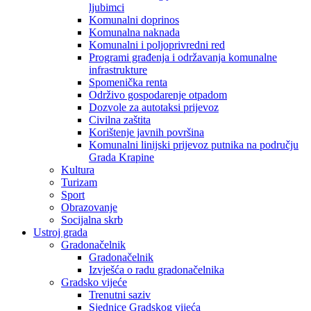
ljubimci
Komunalni doprinos
Komunalna naknada
Komunalni i poljoprivredni red
Programi građenja i održavanja komunalne
infrastrukture
Spomenička renta
Održivo gospodarenje otpadom
Dozvole za autotaksi prijevoz
Civilna zaštita
Korištenje javnih površina
Komunalni linijski prijevoz putnika na području
Grada Krapine
Kultura
Turizam
Sport
Obrazovanje
Socijalna skrb
Ustroj grada
Gradonačelnik
Gradonačelnik
Izvješća o radu gradonačelnika
Gradsko vijeće
Trenutni saziv
Sjednice Gradskog vijeća