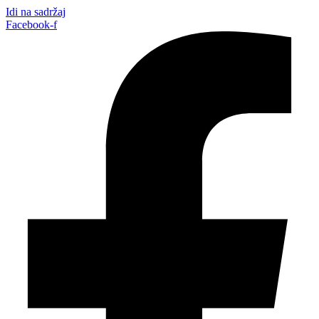
Idi na sadržaj
Facebook-f