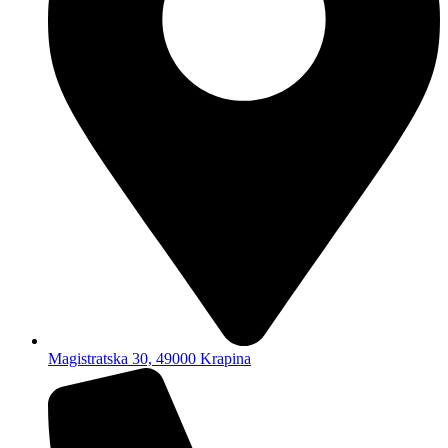
Magistratska 30, 49000 Krapina