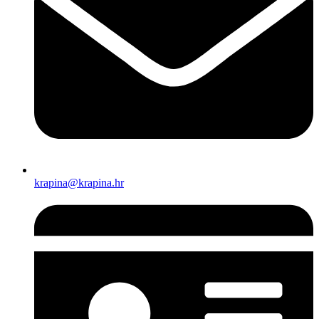
krapina@krapina.hr