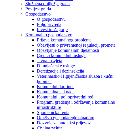
Službena obilježja grada
Povijest grada
Gospodarstvo
O gospodarstvu
Poljoprivreda
Invest in Zagorje
Komunalno gospodarstvo
Prijava komunalnog problema
Obavijesti o privremenoj regulaciji prometa
Obavljanje komunalnih djelatnosti
Cjenici komunalnih usluga
Javna rasvjeta
Dimnjačarske usluge
Deretizacija i dezinsekcija
Veterinarsko-Higijeničarska služba i kućni
ljubimci
Komunalni doprinos
Komunalna naknada
Komunalni i poljoprivredni red
Programi građenja i održavanja komunalne
infrastrukture
Spomenička renta
Održivo gospodarenje otpadom
Dozvole za autotaksi prijevoz
Civilna zaštita