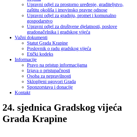
Upravni odjel za prostorno uređenje, graditeljstvo,
zaštitu okoliša i imovinsko pravne odnose
Upravni odjel za gradnju, promet i komunalno
gospodarstvo
Upravni odjel za društvene djelatnosti, poslove
gradonačelnika i gradskog vijeća
Važni dokumenti
Statut Grada Krapine
Poslovnik o radu gradskog vijeća
Etički kodeks
Informacije
Pravo na pristup informacijama
Izjava o pristupačnosti
Osoba za nepravilnosti
Sklopljeni ugovori Grada
Sponzorstava i donacije
Kontakt
24. sjednica Gradskog vijeća
Grada Krapine