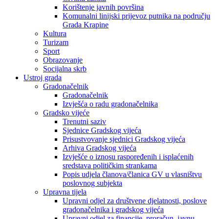
Korištenje javnih površina
Komunalni linijski prijevoz putnika na području
Grada Krapine
Kultura
Turizam
Sport
Obrazovanje
Socijalna skrb
Ustroj grada
Gradonačelnik
Gradonačelnik
Izvješća o radu gradonačelnika
Gradsko vijeće
Trenutni saziv
Sjednice Gradskog vijeća
Prisustvovanje sjednici Gradskog vijeća
Arhiva Gradskog vijeća
Izvješće o iznosu raspoređenih i isplaćenih
sredstava političkim strankama
Popis udjela članova/članica GV u vlasništvu
poslovnog subjekta
Upravna tijela
Upravni odjel za društvene djelatnosti, poslove
gradonačelnika i gradskog vijeća
Upravni odjel za financije, proračun, javnu