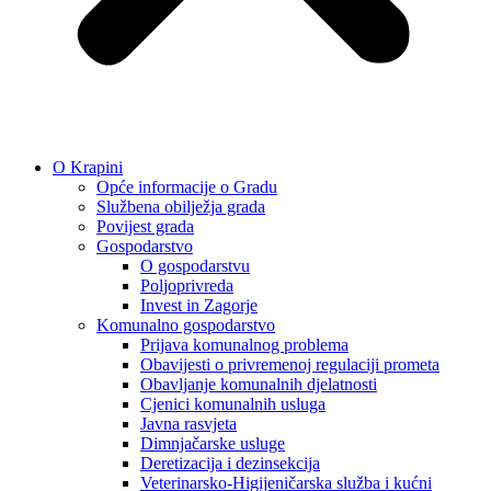
O Krapini
Opće informacije o Gradu
Službena obilježja grada
Povijest grada
Gospodarstvo
O gospodarstvu
Poljoprivreda
Invest in Zagorje
Komunalno gospodarstvo
Prijava komunalnog problema
Obavijesti o privremenoj regulaciji prometa
Obavljanje komunalnih djelatnosti
Cjenici komunalnih usluga
Javna rasvjeta
Dimnjačarske usluge
Deretizacija i dezinsekcija
Veterinarsko-Higijeničarska služba i kućni