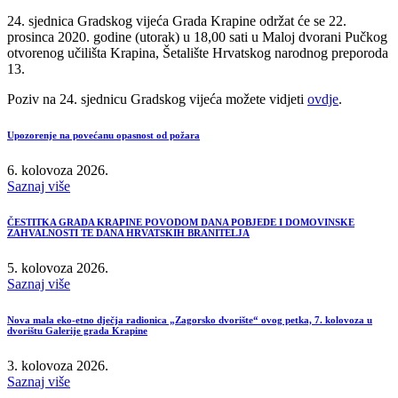
24. sjednica Gradskog vijeća Grada Krapine održat će se 22.
prosinca 2020. godine (utorak) u 18,00 sati u Maloj dvorani Pučkog
otvorenog učilišta Krapina, Šetalište Hrvatskog narodnog preporoda
13.
Poziv na 24. sjednicu Gradskog vijeća možete vidjeti
ovdje
.
Upozorenje na povećanu opasnost od požara
6. kolovoza 2026.
Saznaj više
ČESTITKA GRADA KRAPINE POVODOM DANA POBJEDE I DOMOVINSKE
ZAHVALNOSTI TE DANA HRVATSKIH BRANITELJA
5. kolovoza 2026.
Saznaj više
Nova mala eko-etno dječja radionica „Zagorsko dvorište“ ovog petka, 7. kolovoza u
dvorištu Galerije grada Krapine
3. kolovoza 2026.
Saznaj više