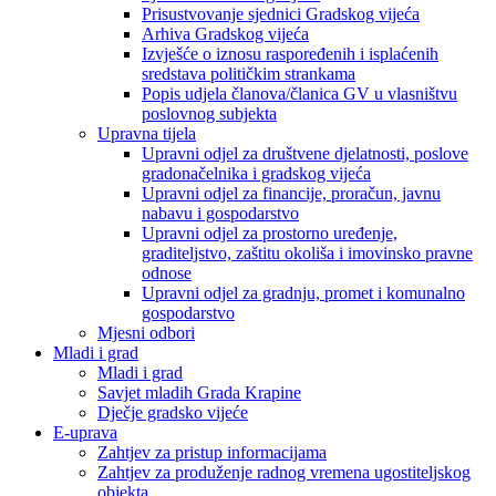
Prisustvovanje sjednici Gradskog vijeća
Arhiva Gradskog vijeća
Izvješće o iznosu raspoređenih i isplaćenih
sredstava političkim strankama
Popis udjela članova/članica GV u vlasništvu
poslovnog subjekta
Upravna tijela
Upravni odjel za društvene djelatnosti, poslove
gradonačelnika i gradskog vijeća
Upravni odjel za financije, proračun, javnu
nabavu i gospodarstvo
Upravni odjel za prostorno uređenje,
graditeljstvo, zaštitu okoliša i imovinsko pravne
odnose
Upravni odjel za gradnju, promet i komunalno
gospodarstvo
Mjesni odbori
Mladi i grad
Mladi i grad
Savjet mladih Grada Krapine
Dječje gradsko vijeće
E-uprava
Zahtjev za pristup informacijama
Zahtjev za produženje radnog vremena ugostiteljskog
objekta