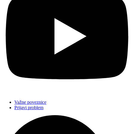
Važne poveznice
Prijavi problem