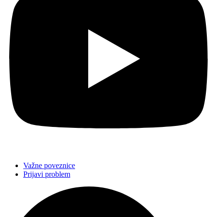
Važne poveznice
Prijavi problem