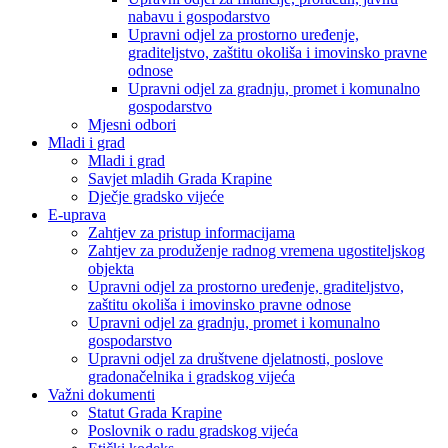
nabavu i gospodarstvo
Upravni odjel za prostorno uređenje,
graditeljstvo, zaštitu okoliša i imovinsko pravne
odnose
Upravni odjel za gradnju, promet i komunalno
gospodarstvo
Mjesni odbori
Mladi i grad
Mladi i grad
Savjet mladih Grada Krapine
Dječje gradsko vijeće
E-uprava
Zahtjev za pristup informacijama
Zahtjev za produženje radnog vremena ugostiteljskog
objekta
Upravni odjel za prostorno uređenje, graditeljstvo,
zaštitu okoliša i imovinsko pravne odnose
Upravni odjel za gradnju, promet i komunalno
gospodarstvo
Upravni odjel za društvene djelatnosti, poslove
gradonačelnika i gradskog vijeća
Važni dokumenti
Statut Grada Krapine
Poslovnik o radu gradskog vijeća