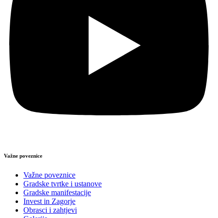
Važne poveznice
Važne poveznice
Gradske tvrtke i ustanove
Gradske manifestacije
Invest in Zagorje
Obrasci i zahtjevi