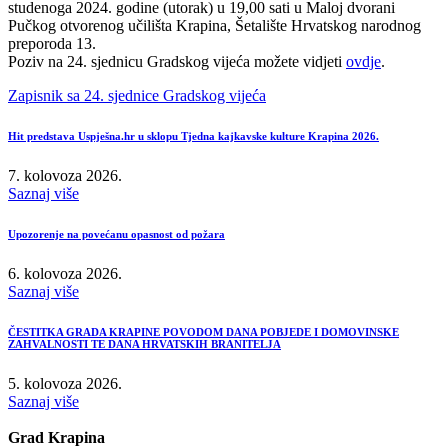
studenoga 2024. godine (utorak) u 19,00 sati u Maloj dvorani
Pučkog otvorenog učilišta Krapina, Šetalište Hrvatskog narodnog
preporoda 13.
Poziv na 24. sjednicu Gradskog vijeća možete vidjeti
ovdje
.
Zapisnik sa 24. sjednice Gradskog vijeća
Hit predstava Uspješna.hr u sklopu Tjedna kajkavske kulture Krapina 2026.
7. kolovoza 2026.
Saznaj više
Upozorenje na povećanu opasnost od požara
6. kolovoza 2026.
Saznaj više
ČESTITKA GRADA KRAPINE POVODOM DANA POBJEDE I DOMOVINSKE
ZAHVALNOSTI TE DANA HRVATSKIH BRANITELJA
5. kolovoza 2026.
Saznaj više
Grad Krapina