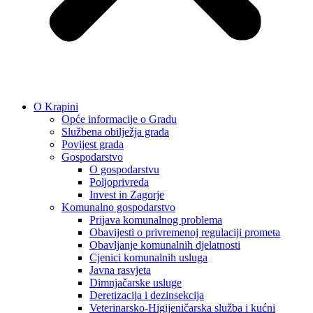
O Krapini
Opće informacije o Gradu
Službena obilježja grada
Povijest grada
Gospodarstvo
O gospodarstvu
Poljoprivreda
Invest in Zagorje
Komunalno gospodarstvo
Prijava komunalnog problema
Obavijesti o privremenoj regulaciji prometa
Obavljanje komunalnih djelatnosti
Cjenici komunalnih usluga
Javna rasvjeta
Dimnjačarske usluge
Deretizacija i dezinsekcija
Veterinarsko-Higijeničarska služba i kućni