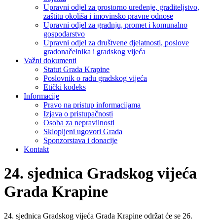
Upravni odjel za prostorno uređenje, graditeljstvo,
zaštitu okoliša i imovinsko pravne odnose
Upravni odjel za gradnju, promet i komunalno
gospodarstvo
Upravni odjel za društvene djelatnosti, poslove
gradonačelnika i gradskog vijeća
Važni dokumenti
Statut Grada Krapine
Poslovnik o radu gradskog vijeća
Etički kodeks
Informacije
Pravo na pristup informacijama
Izjava o pristupačnosti
Osoba za nepravilnosti
Sklopljeni ugovori Grada
Sponzorstava i donacije
Kontakt
24. sjednica Gradskog vijeća
Grada Krapine
24. sjednica Gradskog vijeća Grada Krapine održat će se 26.