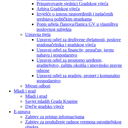
Prisustvovanje sjednici Gradskog vijeća
Arhiva Gradskog vijeća
Izvješće o iznosu raspoređenih i isplaćenih
sredstava političkim strankama
Popis udjela članova/članica GV u vlasništvu
poslovnog subjekta
Upravna tijela
Upravni odjel za društvene djelatnosti, poslove
gradonačelnika i gradskog vijeća
Upravni odjel za financije, proračun, javnu
nabavu i gospodarstvo
Upravni odjel za prostorno uređenje,
graditeljstvo, zaštitu okoliša i imovinsko pravne
odnose
Upravni odjel za gradnju, promet i komunalno
gospodarstvo
Mjesni odbori
Mladi i grad
Mladi i grad
Savjet mladih Grada Krapine
Dječje gradsko vijeće
E-uprava
Zahtjev za pristup informacijama
Zahtjev za produženje radnog vremena ugostiteljskog
objekta