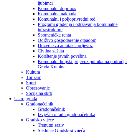
ljubimci
Komunalni doprinos
Komunalna naknada
Komunalni i poljoprivredni red
Programi građenja i održavanja komunalne
infrastrukture
Spomenička renta
Održivo gospodarenje otpadom
Dozvole za autotaksi prijevoz
Civilna zaštita
Korištenje javnih površina
Komunalni linijski prijevoz putnika na području
Grada Krapine
Kultura
Turizam
Sport
Obrazovanje
Socijalna skrb
Ustroj grada
Gradonačelnik
Gradonačelnik
Izvješća o radu gradonačelnika
Gradsko vijeće
Trenutni saziv
Sjednice Gradskog vijeća