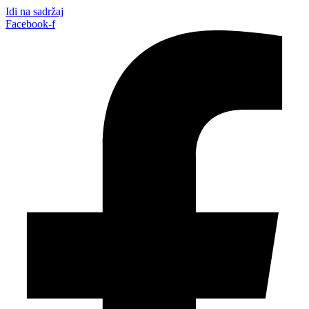
Idi na sadržaj
Facebook-f