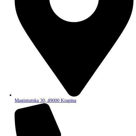
Magistratska 30, 49000 Krapina