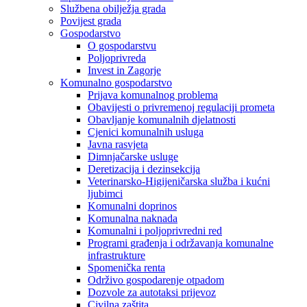
Službena obilježja grada
Povijest grada
Gospodarstvo
O gospodarstvu
Poljoprivreda
Invest in Zagorje
Komunalno gospodarstvo
Prijava komunalnog problema
Obavijesti o privremenoj regulaciji prometa
Obavljanje komunalnih djelatnosti
Cjenici komunalnih usluga
Javna rasvjeta
Dimnjačarske usluge
Deretizacija i dezinsekcija
Veterinarsko-Higijeničarska služba i kućni
ljubimci
Komunalni doprinos
Komunalna naknada
Komunalni i poljoprivredni red
Programi građenja i održavanja komunalne
infrastrukture
Spomenička renta
Održivo gospodarenje otpadom
Dozvole za autotaksi prijevoz
Civilna zaštita