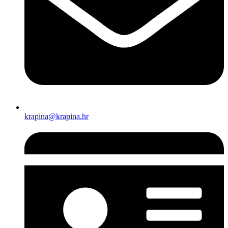
krapina@krapina.hr