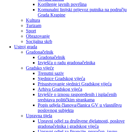
Korištenje javnih površina
Komunalni linijski prijevoz putnika na području
Grada Krapine
Kultura
Turizam
Sport
Obrazovanje
Socijalna skrb
Ustroj grada
Gradonačelnik
Gradonačelnik
Izvješća o radu gradonačelnika
Gradsko vijeće
Trenutni saziv
Sjednice Gradskog vijeća
Prisustvovanje sjednici Gradskog vijeća
Arhiva Gradskog vijeća
Izvješće o iznosu raspoređenih i isplaćenih
sredstava političkim strankama
Popis udjela članova/članica GV u vlasništvu
poslovnog subjekta
Upravna tijela
Upravni odjel za društvene djelatnosti, poslove
gradonačelnika i gradskog vijeća
Upravni odjel za financije, proračun, javnu