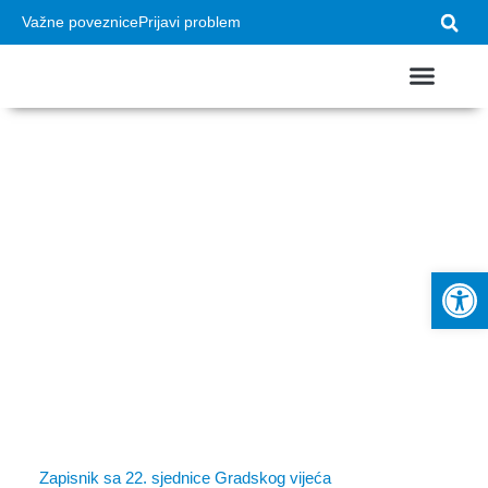
Važne poveznice
Prijavi problem
USTROJ GRADA
VAŽNI DOKUMEN
22. sjednica
Gradskog vijeća
Op
Zapisnik sa 22. sjednice Gradskog vijeća