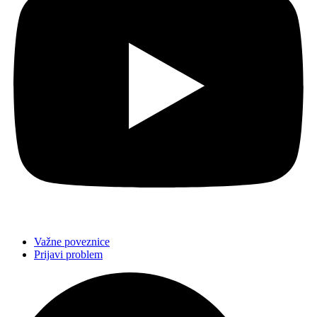
Važne poveznice
Prijavi problem