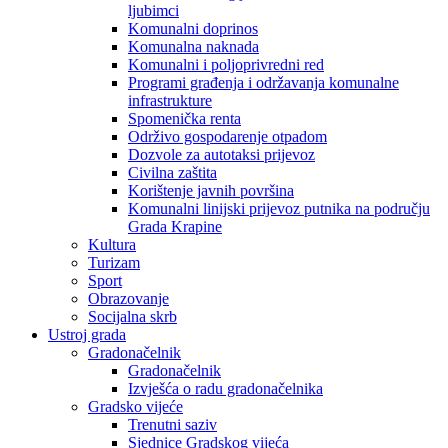
ljubimci
Komunalni doprinos
Komunalna naknada
Komunalni i poljoprivredni red
Programi građenja i održavanja komunalne
infrastrukture
Spomenička renta
Održivo gospodarenje otpadom
Dozvole za autotaksi prijevoz
Civilna zaštita
Korištenje javnih površina
Komunalni linijski prijevoz putnika na području
Grada Krapine
Kultura
Turizam
Sport
Obrazovanje
Socijalna skrb
Ustroj grada
Gradonačelnik
Gradonačelnik
Izvješća o radu gradonačelnika
Gradsko vijeće
Trenutni saziv
Sjednice Gradskog vijeća