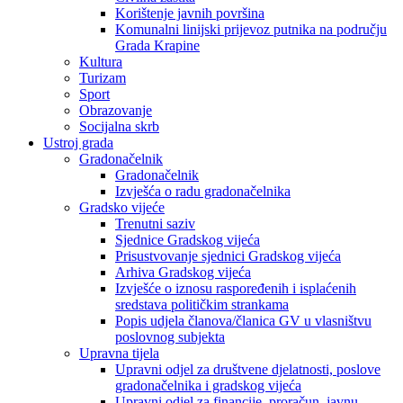
Korištenje javnih površina
Komunalni linijski prijevoz putnika na području
Grada Krapine
Kultura
Turizam
Sport
Obrazovanje
Socijalna skrb
Ustroj grada
Gradonačelnik
Gradonačelnik
Izvješća o radu gradonačelnika
Gradsko vijeće
Trenutni saziv
Sjednice Gradskog vijeća
Prisustvovanje sjednici Gradskog vijeća
Arhiva Gradskog vijeća
Izvješće o iznosu raspoređenih i isplaćenih
sredstava političkim strankama
Popis udjela članova/članica GV u vlasništvu
poslovnog subjekta
Upravna tijela
Upravni odjel za društvene djelatnosti, poslove
gradonačelnika i gradskog vijeća
Upravni odjel za financije, proračun, javnu