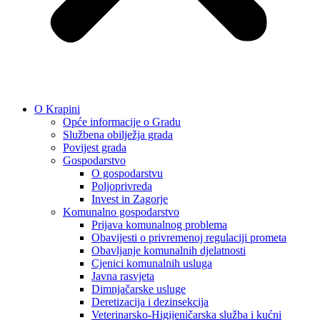
O Krapini
Opće informacije o Gradu
Službena obilježja grada
Povijest grada
Gospodarstvo
O gospodarstvu
Poljoprivreda
Invest in Zagorje
Komunalno gospodarstvo
Prijava komunalnog problema
Obavijesti o privremenoj regulaciji prometa
Obavljanje komunalnih djelatnosti
Cjenici komunalnih usluga
Javna rasvjeta
Dimnjačarske usluge
Deretizacija i dezinsekcija
Veterinarsko-Higijeničarska služba i kućni