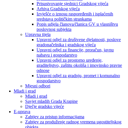
Prisustvovanje sjednici Gradskog vijeća
Arhiva Gradskog vijeća
Izvješće o iznosu raspoređenih i isplaćenih
sredstava političkim strankama
Popis udjela članova/članica GV u vlasništvu
poslovnog subjekta
Upravna tijela
Upravni odjel za društvene djelatnosti, poslove
gradonačelnika i gradskog vijeća
Upravni odjel za financije, proračun, javnu
nabavu i gospodarstvo
Upravni odjel za prostorno uređenje,
graditeljstvo, zaštitu okoliša i imovinsko pravne
odnose
Upravni odjel za gradnju, promet i komunalno
gospodarstvo
Mjesni odbori
Mladi i grad
Mladi i grad
Savjet mladih Grada Krapine
Dječje gradsko vijeće
E-uprava
Zahtjev za pristup informacijama
Zahtjev za produženje radnog vremena ugostiteljskog
objekta