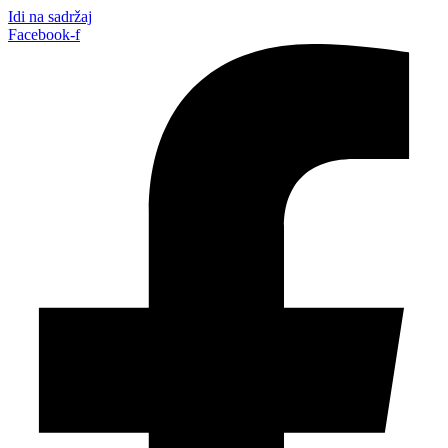
Idi na sadržaj
Facebook-f