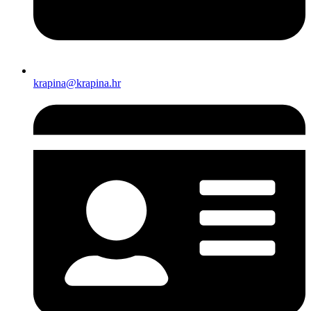
krapina@krapina.hr