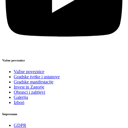
Važne poveznice
Važne poveznice
Gradske tvrtke i ustanove
Gradske manifestacije
Invest in Zagorje
Obrasci i zahtjevi
Galerija
Izbori
Impressum
GDPR