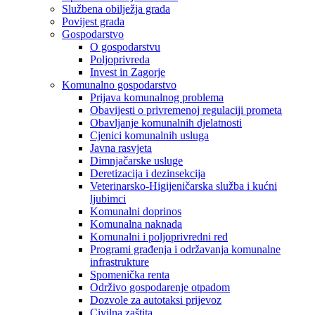
Službena obilježja grada
Povijest grada
Gospodarstvo
O gospodarstvu
Poljoprivreda
Invest in Zagorje
Komunalno gospodarstvo
Prijava komunalnog problema
Obavijesti o privremenoj regulaciji prometa
Obavljanje komunalnih djelatnosti
Cjenici komunalnih usluga
Javna rasvjeta
Dimnjačarske usluge
Deretizacija i dezinsekcija
Veterinarsko-Higijeničarska služba i kućni
ljubimci
Komunalni doprinos
Komunalna naknada
Komunalni i poljoprivredni red
Programi građenja i održavanja komunalne
infrastrukture
Spomenička renta
Održivo gospodarenje otpadom
Dozvole za autotaksi prijevoz
Civilna zaštita