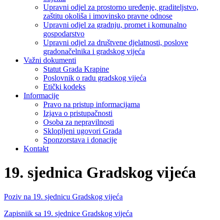
Upravni odjel za prostorno uređenje, graditeljstvo,
zaštitu okoliša i imovinsko pravne odnose
Upravni odjel za gradnju, promet i komunalno
gospodarstvo
Upravni odjel za društvene djelatnosti, poslove
gradonačelnika i gradskog vijeća
Važni dokumenti
Statut Grada Krapine
Poslovnik o radu gradskog vijeća
Etički kodeks
Informacije
Pravo na pristup informacijama
Izjava o pristupačnosti
Osoba za nepravilnosti
Sklopljeni ugovori Grada
Sponzorstava i donacije
Kontakt
19. sjednica Gradskog vijeća
Poziv na 19. sjednicu Gradskog vijeća
Zapisniik sa 19. sjednice Gradskog vijeća