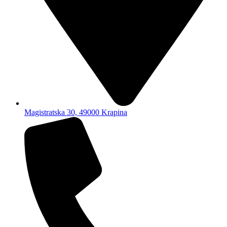
Magistratska 30, 49000 Krapina