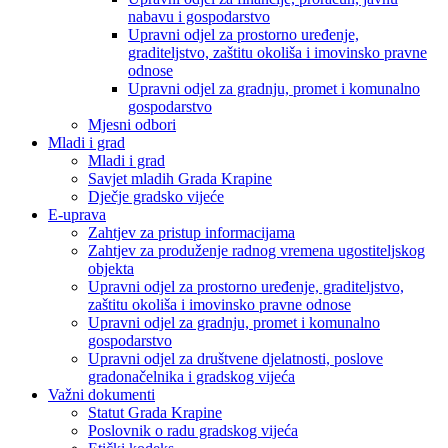
nabavu i gospodarstvo
Upravni odjel za prostorno uređenje,
graditeljstvo, zaštitu okoliša i imovinsko pravne
odnose
Upravni odjel za gradnju, promet i komunalno
gospodarstvo
Mjesni odbori
Mladi i grad
Mladi i grad
Savjet mladih Grada Krapine
Dječje gradsko vijeće
E-uprava
Zahtjev za pristup informacijama
Zahtjev za produženje radnog vremena ugostiteljskog
objekta
Upravni odjel za prostorno uređenje, graditeljstvo,
zaštitu okoliša i imovinsko pravne odnose
Upravni odjel za gradnju, promet i komunalno
gospodarstvo
Upravni odjel za društvene djelatnosti, poslove
gradonačelnika i gradskog vijeća
Važni dokumenti
Statut Grada Krapine
Poslovnik o radu gradskog vijeća