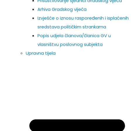
Prisustvovanje sjednici Gradskog vijeća
Arhiva Gradskog vijeća
Izvješće o iznosu raspoređenih i isplaćenih
sredstava političkim strankama
Popis udjela članova/članica GV u
vlasništvu poslovnog subjekta
Upravna tijela