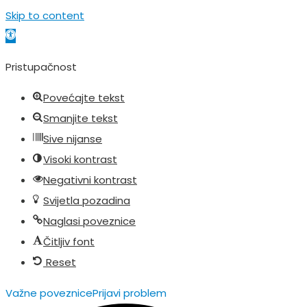
Skip to content
Open toolbar
Pristupačnost
Povećajte tekst
Smanjite tekst
Sive nijanse
Visoki kontrast
Negativni kontrast
Svijetla pozadina
Naglasi poveznice
Čitljiv font
Reset
Važne poveznice
Prijavi problem