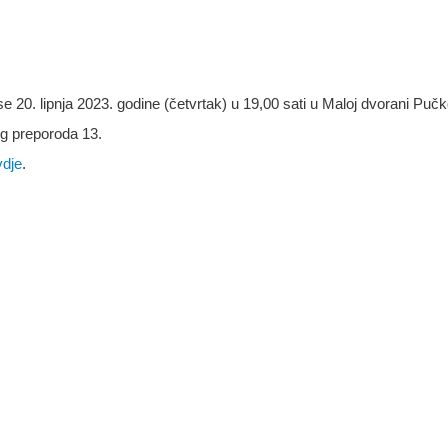
 20. lipnja 2023. godine (četvrtak) u 19,00 sati u Maloj dvorani Puč
og preporoda 13.
vdje
.