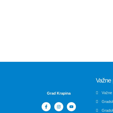
Važne 
Važne
Grad Krapina
Gradsk
Gradsk