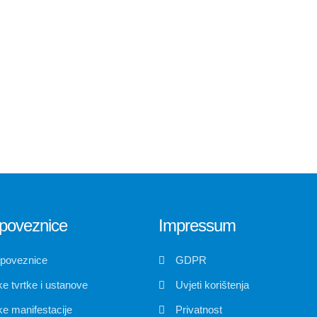
poveznice
Impressum
 poveznice
GDPR
e tvrtke i ustanove
Uvjeti korištenja
e manifestacije
Privatnost