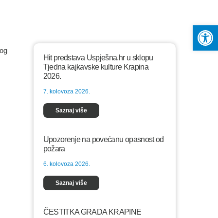
Op
kog
Hit predstava Uspješna.hr u sklopu
Tjedna kajkavske kulture Krapina
2026.
7. kolovoza 2026.
Saznaj više
Upozorenje na povećanu opasnost od
požara
6. kolovoza 2026.
Saznaj više
ČESTITKA GRADA KRAPINE