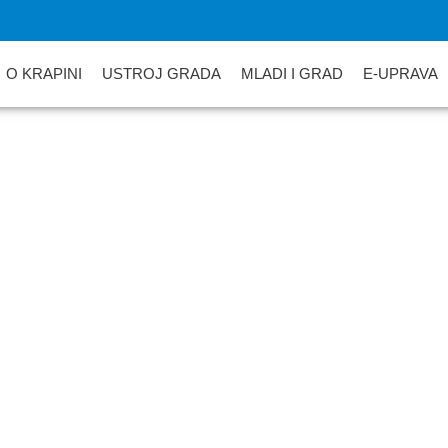
O KRAPINI
USTROJ GRADA
MLADI I GRAD
E-UPRAVA
ca Gradskog vijeća Gr