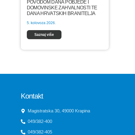
POVODOM DANA POBJEDE I
DOMOVINSKE ZAHVALNOSTI TE
DANA HRVATSKIH BRANITELJA
5. kolovoza 2026.
Saznaj više
Kontakt
Magistratska 30, 49000 Krapina
049/382-400
049/382-405