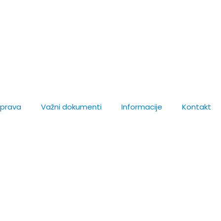
uprava
Važni dokumenti
Informacije
Kontakt
ada Krapine