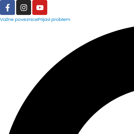
Važne poveznice
Prijavi problem