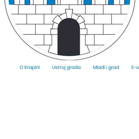
O Krapini
Ustroj grada
Mladi i grad
E-
ca Gradskog vijeća Gr