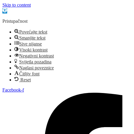
Skip to content
Open toolbar
Pristupačnost
Povećajte tekst
Smanjite tekst
Sive nijanse
Visoki kontrast
Negativni kontrast
Svijetla pozadina
Naglasi poveznice
Čitljiv font
Reset
Idi
Facebook-f
na
sadržaj