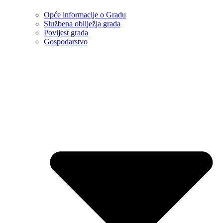
Opće informacije o Gradu
Službena obilježja grada
Povijest grada
Gospodarstvo