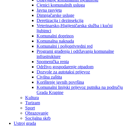
Cjenici komunalnih usluga
Javna rasvjeta
Dimnjačarske usluge
Deretizacija i dezinsekcija
Veterinarsko-Higijeničarska služba i kućni
ljubimci
Komunalni doprinos
Komunalna naknada
Komunalni i poljoprivredni red
Programi građenja i održavanja komunalne
infrastrukture
Spomenička renta
Održivo gospodarenje otpadom
Dozvole za autotaksi prijevoz
Civilna zaštita
Korištenje javnih površina
Komunalni linijski prijevoz putnika na području
Grada Krapine
Kultura
Turizam
Sport
Obrazovanje
Socijalna skrb
Ustroj grada