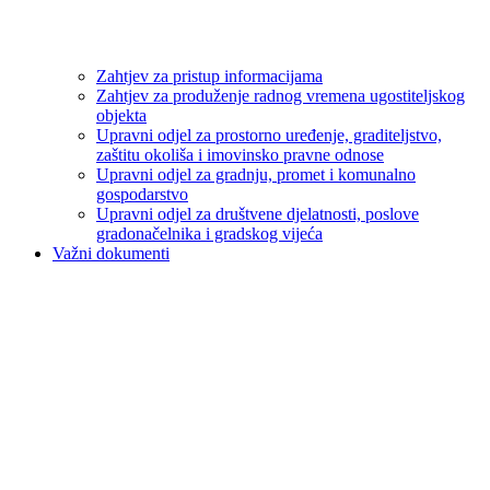
Zahtjev za pristup informacijama
Zahtjev za produženje radnog vremena ugostiteljskog
objekta
Upravni odjel za prostorno uređenje, graditeljstvo,
zaštitu okoliša i imovinsko pravne odnose
Upravni odjel za gradnju, promet i komunalno
gospodarstvo
Upravni odjel za društvene djelatnosti, poslove
gradonačelnika i gradskog vijeća
Važni dokumenti