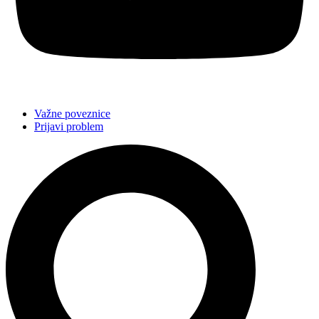
Važne poveznice
Prijavi problem