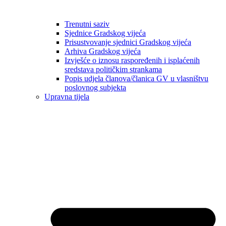
Trenutni saziv
Sjednice Gradskog vijeća
Prisustvovanje sjednici Gradskog vijeća
Arhiva Gradskog vijeća
Izvješće o iznosu raspoređenih i isplaćenih
sredstava političkim strankama
Popis udjela članova/članica GV u vlasništvu
poslovnog subjekta
Upravna tijela