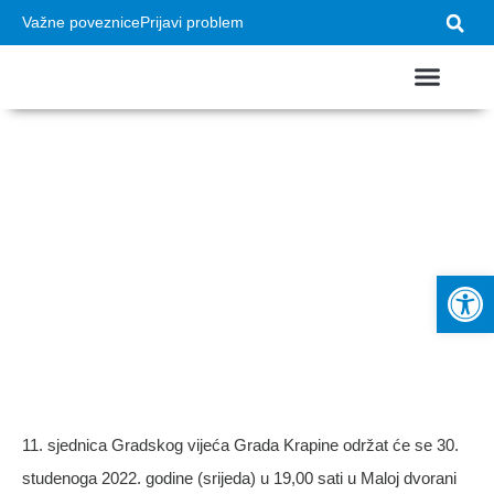
Važne poveznice
Prijavi problem
USTROJ GRADA
VAŽNI DOKUMEN
11. sjednica
Gradskog vijeća
Op
Grada Krapine
11. sjednica Gradskog vijeća Grada Krapine održat će se 30.
studenoga 2022. godine (srijeda) u 19,00 sati u Maloj dvorani