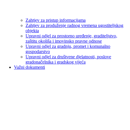
Zahtjev za pristup informacijama
Zahtjev za produženje radnog vremena ugostiteljskog
objekta
Upravni odjel za prostorno uređenje, graditeljstvo,
zaštitu okoliša i imovinsko pravne odnose
Upravni odjel za gradnju, promet i komunalno
gospodarstvo
Upravni odjel za društvene djelatnosti, poslove
gradonačelnika i gradskog vijeća
Važni dokumenti