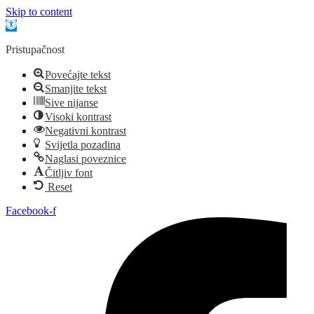
Skip to content
Open toolbar
Pristupačnost
Povećajte tekst
Smanjite tekst
Sive nijanse
Visoki kontrast
Negativni kontrast
Svijetla pozadina
Naglasi poveznice
Čitljiv font
Reset
Idi
Facebook-f
na
sadržaj