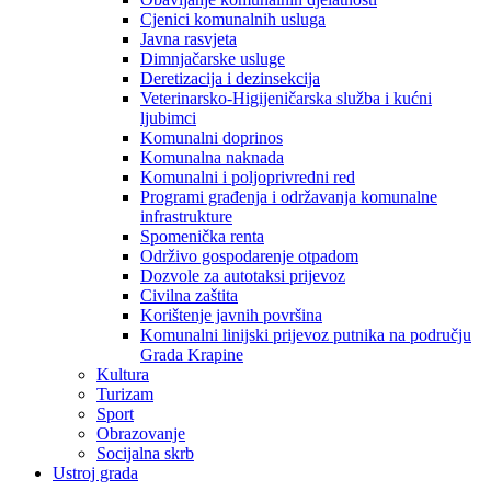
Cjenici komunalnih usluga
Javna rasvjeta
Dimnjačarske usluge
Deretizacija i dezinsekcija
Veterinarsko-Higijeničarska služba i kućni
ljubimci
Komunalni doprinos
Komunalna naknada
Komunalni i poljoprivredni red
Programi građenja i održavanja komunalne
infrastrukture
Spomenička renta
Održivo gospodarenje otpadom
Dozvole za autotaksi prijevoz
Civilna zaštita
Korištenje javnih površina
Komunalni linijski prijevoz putnika na području
Grada Krapine
Kultura
Turizam
Sport
Obrazovanje
Socijalna skrb
Ustroj grada