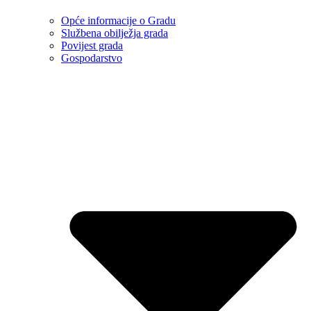
Opće informacije o Gradu
Službena obilježja grada
Povijest grada
Gospodarstvo