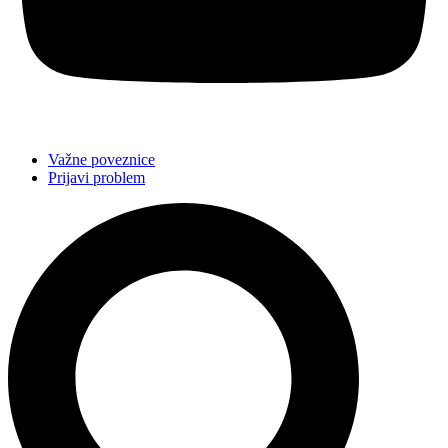
Važne poveznice
Prijavi problem