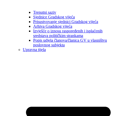
Trenutni saziv
Sjednice Gradskog vijeća
Prisustvovanje sjednici Gradskog vijeća
Arhiva Gradskog vijeća
Izvješće o iznosu raspoređenih i isplaćenih
sredstava političkim strankama
Popis udjela članova/članica GV u vlasništvu
poslovnog subjekta
Upravna tijela